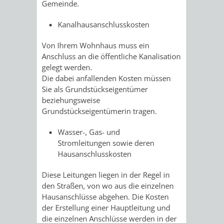
Gemeinde.
VERKEHRSA
Kanalhausanschlusskosten
UND
Von Ihrem Wohnhaus muss ein
Anschluss an die öffentliche Kanalisation
GRÜNFLÄCH
gelegt werden.
Die dabei anfallenden Kosten müssen
INFRASTRU
STRASSEN- 
Sie als Grundstückseigentümer
beziehungsweise
ND L
Grundstückseigentümerin tragen.
ANDSCHAF
Wasser-, Gas- und
Stromleitungen sowie deren
Hausanschlusskosten
FRIEDHÖFE
BAUBETRI
Diese Leitungen liegen in der Regel in
AMT
BÜRGER-
den Straßen, von wo aus die einzelnen
Hausanschlüsse abgehen. Die Kosten
FÜR
UND
der Erstellung einer Hauptleitung und
die einzelnen Anschlüsse werden in der