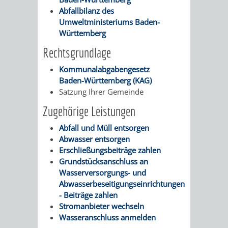
Abfallbilanz des
PRESSE-
RECHNUNGS
Umweltministeriums Baden-
Württemberg
UND
REFERAT
Rechtsgrundlage
ÖFFENTLICHKEITS
DES
Kommunalabgabengesetz
Baden-Württemberg (KAG)
ERSTEN
Satzung Ihrer Gemeinde
Zugehörige Leistungen
BÜRGERMEIS
Abfall und Müll entsorgen
Abwasser entsorgen
REFERAT
STABSSTELL
Erschließungsbeiträge zahlen
Grundstücksanschluss an
DES
RECHT
Wasserversorgungs- und
Abwasserbeseitigungseinrichtungen
OBERBÜRGERMEI
STADTBIBLIO
- Beiträge zahlen
Stromanbieter wechseln
STADTKÄMMEREI
STANDESAM
Wasseranschluss anmelden