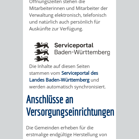
STADTENTWICKLUNG
Öffnungszeiten stehen die
HILFE
TAGESORDNUNG
BERATUNGSERGEBNI
Mitarbeiterinnen und Mitarbeiter der
Verwaltung elektronisch, telefonisch
BERATUNGSERGEBNISSE
MENSCHEN
MENSCHEN
/
und natürlich auch persönlich für
Auskünfte zur Verfügung.
MIT
MIT
SITZUNGSUNTERLAGEN
BEHINDERUNG
DEMENZ
UMLEGUNGSAUSSCHUSS
BERATENDE
MIGRANTEN
BAUHERREN
AUSSCHÜSSE
Die Inhalte auf diesen Seiten
stammen vom
Serviceportal des
/
BAUHERRENBERATUNG
GRUNDSTÜCKSWERTERMITTLUNG
BERATUNGSERGEBNISS
Landes Baden-Württemberg
und
werden automatisch synchronisiert.
FLÜCHTLINGE
RATHAUS
DENKMALSCHUTZ
VERKAUF
Anschlüsse an
STÄDTISCHER
Versorgungseinrichtungen
AUFGABEN
STEUERVORTEILE
BAUPLÄTZE
DER
SATZUNGEN
Die Gemeinden erheben für die
BÜRGERMEISTER
ÄMTER
erstmalige endgültige Herstellung von
UNTEREN
VERKAUF
IM