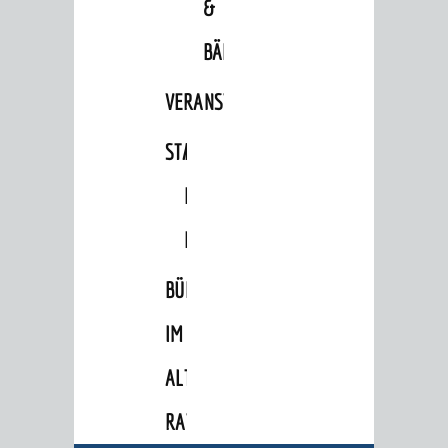
&
Bürgermeister / Dezernate
BÄDER
Ämter
VERANSTALTUNGSRÄUME
Amtliche Bekanntmachungen
Ausschreibungen
STADTHALLE
ROLF-
Wahlen / Abstimmungen
ENGELBRECHT-
Städtische Finanzen / Haushalt
HAUS
Stadtrecht
BÜRGERSAAL
Personalrat / JAV
IM
Schwerbehindertenvertretung
Zensus 2022
ALTEN
RATHAUS
STADTWEGWEISER