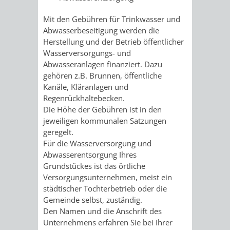
AN
WIRTSCHAFT
UND
Mit den Gebühren für Trinkwasser und
DEINE
Abwasserbeseitigung werden die
BAU)
KULTURBÜR
MUSEUM
Herstellung und der Betrieb öffentlicher
STADT
Wasserversorgungs- und
GEBÄUDEBETRIEB
LIEGENSCHAFT
STADTTOURI
WIRTSCHA
Abwasseranlagen finanziert. Dazu
WIEDERVERMIETUNGSPRÄMIE
gehören z.B. Brunnen, öffentliche
UND
Kanäle, Kläranlagen und
IMMOBILIENMAN
Regenrückhaltebecken.
STADTMAR
Die Höhe der Gebühren ist in den
jeweiligen kommunalen Satzungen
geregelt.
AMT
AMT
Für die Wasserversorgung und
Abwasserentsorgung Ihres
FÜR
FÜR
Grundstückes ist das örtliche
Versorgungsunternehmen, meist ein
SOZIALE
STADTENTWI
städtischer Tochterbetrieb oder die
Gemeinde selbst, zuständig.
ANGELEGENHEITE
AMT
Den Namen und die Anschrift des
Unternehmens erfahren Sie bei Ihrer
INTEGRATIONSBE
FÜR