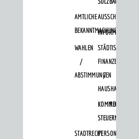
SULZBACH
AMTLICHE
AUSSCHREIBUNGE
BEKANNTMACHUNGEN
INFORMATIONSPF
WAHLEN
STÄDTISCHE
/
FINANZEN
ABSTIMMUNGEN
/
HAUSHALT
KOMMUNALE
RECHNUNGSS
STEUERN
STADTRECHT
PERSONALRAT