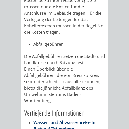
kostenlos zu Ihrem Haus verlegt. Sie
müssen nur die Kosten für die
RENTENABTE
UNTERBRI
Anschlüsse im Gebäude tragen. Für die
Verlegung der Leitungen für das
VON
Kabelfernsehen müssen in der Regel Sie
die Kosten tragen.
OBDACHL
Abfallgebühren
UND
Die Abfallgebühren setzen die Stadt- und
FLÜCHTLI
Landkreise durch Satzung fest.
Einen Überblick über die
EIGENBETRIEB
FEUERWEHR
Abfallgebühren, die von Kreis zu Kreis
sehr unterschiedlich ausfallen können,
STADTENTWÄSSE
PERSONAL-
bietet die jährliche Abfallbilanz des
Umweltministeriums Baden-
UND
Württemberg.
Vertiefende Informationen
ORGANISAT
Wasser- und Abwasserpreise in
STADTARCHI
Baden-Württemberg