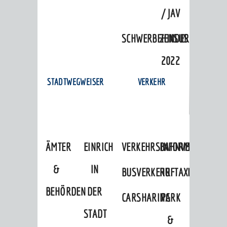
/ JAV
SCHWERBEHINDERTENVERTR
ZENSUS
2022
STADTWEGWEISER
VERKEHR
ÄMTER
EINRICHTUNGEN
VERKEHRSINFORMATIONEN
BAHNVERKEHR
&
IN
BUSVERKEHR
RUFTAXI
BEHÖRDEN
DER
CARSHARING
PARK
STADT
&