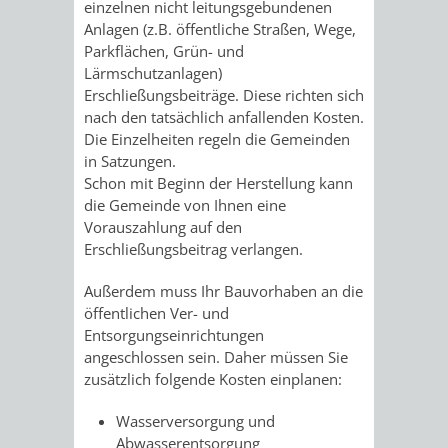
einzelnen nicht leitungsgebundenen
/
AMT
AMT
Anlagen (z.B. öffentliche Straßen, Wege,
DENKMALSCHUTZBEHÖRDE
STÄDTISCHER
BEREICH
Parkflächen, Grün- und
DEZERNATE
FÜR
FÜR
Lärmschutzanlagen)
HÄUSER
DENKMALSCHUTZ
Erschließungsbeiträge. Diese richten sich
BAURECHT
BILDUNG
nach den tatsächlich anfallenden Kosten.
/
GENEHMIGUNGSVERFAHREN
TAG
Die Einzelheiten regeln die Gemeinden
UND
UND
in Satzungen.
LIEGENSCHAFTEN
DES
Schon mit Beginn der Herstellung kann
DENKMALSCHUTZ
SPORT
die Gemeinde von Ihnen eine
ABWASSERBESEITIGUNG
OFFENEN
Vorauszahlung auf den
Erschließungsbeitrag verlangen.
AMT
AMT
DENKMALS
ERSCHLIESSUNGSBEITRAG
Außerdem muss Ihr Bauvorhaben an die
FÜR
FÜR
öffentlichen Ver- und
ANTRAGSVERFAHREN
Entsorgungseinrichtungen
IMMOBILIENWIRT
KULTUR,
angeschlossen sein. Daher müssen Sie
VERMIETE
zusätzlich folgende Kosten einplanen:
TOURISMUS
STABSSTELLE
HOCHBAU
DOCH
Wasserversorgung und
&
BÄDER
(PLANUNG
Abwasserentsorgung