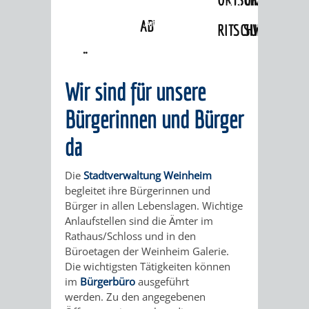
Angebote
»
Lebenslagen
»
Bauen und
Modernisieren
»
Anschlüsse an
ABWASSERBESEITIGUNG
RITSCHWEIER
SULZBACH
Versorgungseinrichtungen
BEHÖRDENNUMMER
FAMILIEN
AUSSCHÜSSE
JUGENDGEMEINDE
Wir sind für unsere
115
BERATUNG
UND
TAGESORDNUNG
PROJEKTE
Bürgerinnen und Bürger
UND
BEIRÄTE
/
da
HILFE
AUSSCHUSS
HAUPTAUSSCHUSS
SITZUNGSUNTERL
Die
Stadtverwaltung Weinheim
KINDER
SENIOREN
FÜR
begleitet ihre Bürgerinnen und
BERATUNGSERGEBNISS
ABGEORDNETE
Bürger in allen Lebenslagen. Wichtige
UND
TECHNIK,
Anlaufstellen sind die Ämter im
BETREUUNG
FREIZEITANGEBOTE
KINDER-
STADTRECHT
Rathaus/Schloss und in den
JUGENDLICHE
UMWELT
Büroetagen der Weinheim Galerie.
UND
BERATUNG
UND
Die wichtigsten Tätigkeiten können
UND
im
Bürgerbüro
ausgeführt
PFLEGE
UND
JUGENDBEIRAT
werden. Zu den angegebenen