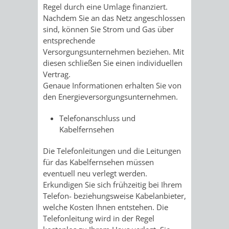
VERMESSUNG,
ORDNUNGSA
Regel durch eine Umlage finanziert.
Nachdem Sie an das Netz angeschlossen
BODENORDNUNG
AUSLÄNDERA
BÜRGERB
sind, können Sie Strom und Gas über
entsprechende
UND
Versorgungsunternehmen beziehen. Mit
GEWERBE-
ÖFFENTLI
diesen schließen Sie einen individuellen
GEOINFORMATIO
Vertrag.
UND
SICHERHEI
Genaue Informationen erhalten Sie von
den Energieversorgungsunternehmen.
GESUNDHEIT
ORDNUNG
Telefonanschluss und
UND
Kabelfernsehen
VERKEHR
Die Telefonleitungen und die Leitungen
für das Kabelfernsehen müssen
VERKEHRS
BUSSGEL
eventuell neu verlegt werden.
Erkundigen Sie sich frühzeitig bei Ihrem
GEMEINDE
AKTUELL
Telefon- beziehungsweise Kabelanbieter,
welche Kosten Ihnen entstehen. Die
VERKEHR
Telefonleitung wird in der Regel