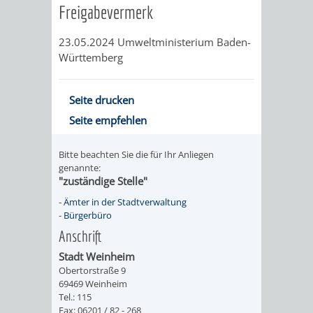
Freigabevermerk
FINANZEN
STEUERABTEIL
HEIRATEN
23.05.2024 Umweltministerium Baden-
UND
IN
GRUNDSTEUER
Württemberg
HAUSHALT
WEINHEIM
STADTKASSE
Seite drucken
INFORMATIO
WEINHEIME
BETEILIGUNGSMA
Seite empfehlen
DES
KIRCHEN
Bitte beachten Sie die für Ihr Anliegen
genannte:
STANDESAM
FOTOMOTIV
"zuständige Stelle"
-
Ämter in der Stadtverwaltung
-
-
Bürgerbüro
Anschrift
WEINHEIM
Stadt Weinheim
ALS
Obertorstraße 9
69469 Weinheim
Tel.: 115
GASTGEBER
Fax: 06201 / 82 - 268