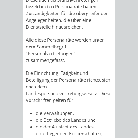
AN
bezeichneten Personalräte haben
WIRTSCHAFT
UND
Zuständigkeiten für die übergreifenden
DEINE
Angelegenheiten, die über eine
BAU)
KULTURBÜR
MUSEUM
Dienststelle hinausreichen.
STADT
GEBÄUDEBETRIEB
LIEGENSCHAFT
STADTTOURI
WIRTSCHA
Alle diese Personalräte werden unter
WIEDERVERMIETUNGSPRÄMIE
dem Sammelbegriff
UND
IMMOBILIENMAN
"Personalvertretungen"
zusammengefasst.
STADTMAR
Die Einrichtung, Tätigkeit und
Beteiligung der Personalräte richtet sich
AMT
AMT
nach dem
Landespersonalvertretungsgesetz. Diese
FÜR
FÜR
Vorschriften gelten für
SOZIALE
STADTENTWI
die Verwaltungen,
die Betriebe des Landes und
ANGELEGENHEITE
AMT
die der Aufsicht des Landes
unterliegenden Körperschaften,
INTEGRATIONSBE
FÜR