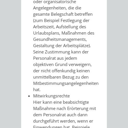
oder organisatorische
VERMIETUNG
Angelegenheiten, die die
/
JÜDISCHE
gesamte Belegschaft betreffen
VON
(zum Beispiel Festlegung der
FAMILIENFORSCHUNG
SPUREN
Arbeitszeit, Aufstellung des
RÄUMEN
Urlaubsplans, Maßnahmen des
IN
Gesundheitsmanagements,
Gestaltung der Arbeitsplätze).
WEINHEIM
Seine Zustimmung kann der
Personalrat aus jedem
KRIEGERDENKMAL
objektiven Grund verweigern,
der nicht offenkundig keinen
NOTRUFNUMMERN
PARTEIEN
unmittelbaren Bezug zu den
Mitbestimmungsangelegenheiten
UND
hat.
SOZIALE
Mitwirkungsrechte
NOTDIENSTE
Hier kann eine beabsichtigte
EINRICHTUNGEN
Maßnahme nach Erörterung mit
dem Personalrat auch dann
SPIELPLÄTZE
SPORTSTÄTTEN
durchgeführt werden, wenn er
Einwendungen hat. Beispiele