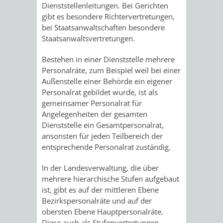
Dienststellenleitungen. Bei Gerichten
/
AMT
AMT
gibt es besondere Richtervertretungen,
DENKMALSCHUTZBEHÖRDE
STÄDTISCHER
BEREICH
bei Staatsanwaltschaften besondere
DEZERNATE
FÜR
FÜR
Staatsanwaltsvertretungen.
HÄUSER
DENKMALSCHUTZ
BAURECHT
BILDUNG
Bestehen in einer Dienststelle mehrere
/
GENEHMIGUNGSVERFAHREN
TAG
Personalräte, zum Beispiel weil bei einer
UND
UND
Außenstelle einer Behörde ein eigener
LIEGENSCHAFTEN
DES
Personalrat gebildet wurde, ist als
DENKMALSCHUTZ
SPORT
gemeinsamer Personalrat für
ABWASSERBESEITIGUNG
OFFENEN
Angelegenheiten der gesamten
AMT
AMT
Dienststelle ein Gesamtpersonalrat,
DENKMALS
ERSCHLIESSUNGSBEITRAG
ansonsten für jeden Teilbereich der
FÜR
FÜR
entsprechende Personalrat zuständig.
ANTRAGSVERFAHREN
In der Landesverwaltung, die über
IMMOBILIENWIRT
KULTUR,
mehrere hierarchische Stufen aufgebaut
VERMIETE
ist, gibt es auf der mittleren Ebene
TOURISMUS
STABSSTELLE
HOCHBAU
Bezirkspersonalräte und auf der
DOCH
obersten Ebene Hauptpersonalräte.
&
BÄDER
(PLANUNG
Diese auch als Stufenvertretungen