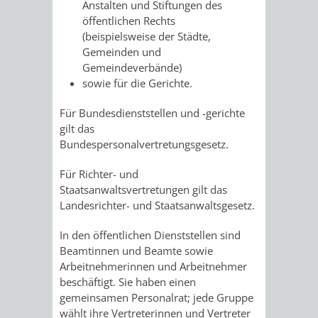
Anstalten und Stiftungen des
öffentlichen Rechts
VERKEHRSA
(beispielsweise der Städte,
Gemeinden und
UND
Gemeindeverbände)
sowie für die Gerichte.
GRÜNFLÄCH
Für Bundesdienststellen und -gerichte
INFRASTRU
STRASSEN- 
gilt das
Bundespersonalvertretungsgesetz.
ND L
Für Richter- und
ANDSCHAF
Staatsanwaltsvertretungen gilt das
Landesrichter- und Staatsanwaltsgesetz.
FRIEDHÖFE
BAUBETRI
In den öffentlichen Dienststellen sind
Beamtinnen und Beamte sowie
AMT
BÜRGER-
Arbeitnehmerinnen und Arbeitnehmer
beschäftigt. Sie haben einen
FÜR
UND
gemeinsamen Personalrat; jede Gruppe
wählt ihre Vertreterinnen und Vertreter