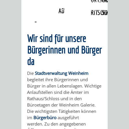
Angebote
»
Lebenslagen
»
Arbeitnehmer
»
Arbeitnehmer- und Personalvertretung
ABWASSERBESEITIGUNG
RITSCHWEIER
SULZBACH
»
Personalvertretung
BEHÖRDENNUMMER
FAMILIEN
AUSSCHÜSSE
JUGENDGEMEINDE
Wir sind für unsere
115
BERATUNG
UND
TAGESORDNUNG
PROJEKTE
Bürgerinnen und Bürger
UND
BEIRÄTE
/
da
HILFE
AUSSCHUSS
HAUPTAUSSCHUSS
SITZUNGSUNTERL
Die
Stadtverwaltung Weinheim
KINDER
SENIOREN
FÜR
begleitet ihre Bürgerinnen und
BERATUNGSERGEBNISS
ABGEORDNETE
Bürger in allen Lebenslagen. Wichtige
UND
TECHNIK,
Anlaufstellen sind die Ämter im
BETREUUNG
FREIZEITANGEBOTE
KINDER-
STADTRECHT
Rathaus/Schloss und in den
JUGENDLICHE
UMWELT
Büroetagen der Weinheim Galerie.
UND
BERATUNG
UND
Die wichtigsten Tätigkeiten können
UND
im
Bürgerbüro
ausgeführt
PFLEGE
UND
JUGENDBEIRAT
werden. Zu den angegebenen