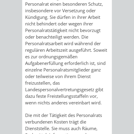
Personalrat einen besonderen Schutz,
UMWELT-
VERWALTUNG
insbesondere vor Versetzung oder
Kündigung. Sie dürfen in ihrer Arbeit
UND
HOHENSACH
nicht behindert oder wegen ihrer
Personalratstätigkeit nicht bevorzugt
KLIMASCHUTZ
oder benachteiligt werden. Die
VERWALTUNG
Personalratsarbeit wird während der
regulären Arbeitszeit ausgeführt. Soweit
KLIMASCHUTZ
LÜTZELSACH
es zur ordnungsgemäßen
Aufgabenerfüllung erforderlich ist, sind
UND
VERWALTUNG
einzelne Personalratsmitglieder ganz
oder teilweise von ihrem Dienst
ENERGIEMANAGE
OBERFLOCKE
freizustellen, das
Landespersonalvertretungsgesetz gibt
VERWALTUNGSSTE
VERWALTUNG
dazu feste Freistellungsstaffeln vor,
wenn nichts anderes vereinbart wird.
RIPPENWEIER
RITSCHWEIE
Die mit der Tätigkeit des Personalrats
VERWALTUNGSSTE
verbundenen Kosten trägt die
Dienststelle. Sie muss auch Räume,