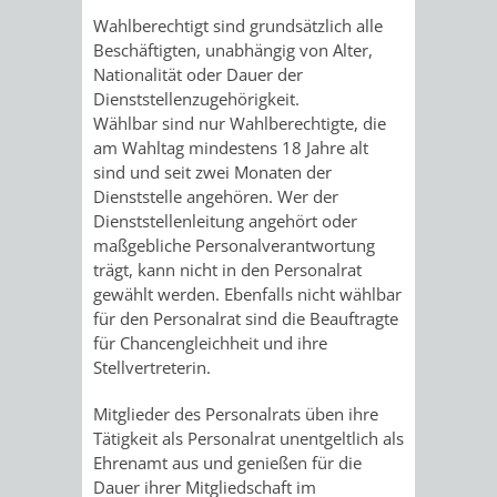
FINANZEN
STEUERABTEIL
HEIRATEN
Wahlberechtigt sind grundsätzlich alle
Beschäftigten, unabhängig von Alter,
UND
IN
Nationalität oder Dauer der
GRUNDSTEUER
Dienststellenzugehörigkeit.
HAUSHALT
WEINHEIM
Wählbar sind nur Wahlberechtigte, die
STADTKASSE
am Wahltag mindestens 18 Jahre alt
sind und seit zwei Monaten der
INFORMATIO
WEINHEIME
BETEILIGUNGSMA
Dienststelle angehören. Wer der
Dienststellenleitung angehört oder
DES
KIRCHEN
maßgebliche Personalverantwortung
trägt, kann nicht in den Personalrat
STANDESAM
FOTOMOTIV
gewählt werden. Ebenfalls nicht wählbar
für den Personalrat sind die Beauftragte
-
für Chancengleichheit und ihre
Stellvertreterin.
WEINHEIM
Mitglieder des Personalrats üben ihre
ALS
Tätigkeit als Personalrat unentgeltlich als
Ehrenamt aus und genießen für die
GASTGEBER
Dauer ihrer Mitgliedschaft im