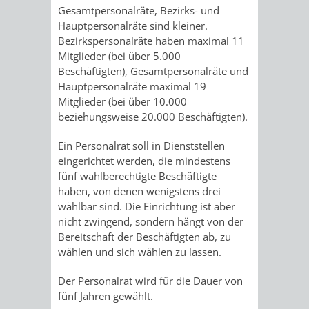
Gesamtpersonalräte, Bezirks- und
Hauptpersonalräte sind kleiner.
PRESSE-
RECHNUNGS
Bezirkspersonalräte haben maximal 11
Mitglieder (bei über 5.000
UND
REFERAT
Beschäftigten), Gesamtpersonalräte und
Hauptpersonalräte maximal 19
ÖFFENTLICHKEITS
DES
Mitglieder (bei über 10.000
beziehungsweise 20.000 Beschäftigten).
ERSTEN
Ein Personalrat soll in Dienststellen
BÜRGERMEIS
eingerichtet werden, die mindestens
fünf wahlberechtigte Beschäftigte
REFERAT
STABSSTELL
haben, von denen wenigstens drei
wählbar sind. Die Einrichtung ist aber
DES
RECHT
nicht zwingend, sondern hängt von der
Bereitschaft der Beschäftigten ab, zu
OBERBÜRGERMEI
wählen und sich wählen zu lassen.
STADTBIBLIO
Der Personalrat wird für die Dauer von
STADTKÄMMEREI
STANDESAM
fünf Jahren gewählt.