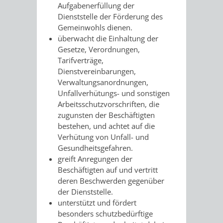
Aufgabenerfüllung der
/ JAV
Dienststelle der Förderung des
Gemeinwohls dienen.
SCHWERBEHINDERTENVERTR
ZENSUS
überwacht die Einhaltung der
Gesetze, Verordnungen,
2022
Tarifverträge,
Dienstvereinbarungen,
STADTWEGWEISER
VERKEHR
Verwaltungsanordnungen,
Unfallverhütungs- und sonstigen
Arbeitsschutzvorschriften, die
zugunsten der Beschäftigten
bestehen, und achtet auf die
Verhütung von Unfall- und
ÄMTER
EINRICHTUNGEN
VERKEHRSINFORMATIONEN
BAHNVERKEHR
Gesundheitsgefahren.
greift Anregungen der
&
IN
BUSVERKEHR
RUFTAXI
Beschäftigten auf und vertritt
deren Beschwerden gegenüber
BEHÖRDEN
DER
der Dienststelle.
CARSHARING
PARK
unterstützt und fördert
STADT
besonders schutzbedürftige
&