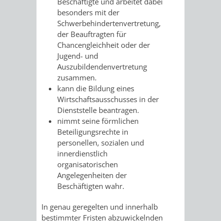
Beschäftigte und arbeitet dabei
FRIEDHÖFE
KIRCHEN
besonders mit der
RIDE
Schwerbehindertenvertretung,
der Beauftragten für
BESTATTUNGSMÖGLICHKEITEN
HAUPTFRIEDHOF
KULTUREINRICHTUNGEN
PARKEN
RADFAHREN
Chancengleichheit oder der
Jugend- und
WEINHEIM
THEATER
MUSEUM
APP
VRNNEXTBIKE
Auszubildendenvertretung
zusammen.
FRIEDHÖFE
FRIEDHOF
VERANSTALTUNGEN
KINDER
EASYPARKEN
VERKEHRSPLANU
kann die Bildung eines
Wirtschaftsausschusses in der
HOHENSACHSEN
LÜTZELSACHSEN
IM
STADTPLAN /
Dienststelle beantragen.
GEOPORTAL
nimmt seine förmlichen
FRIEDHOF
FRIEDHOF
MUSEUM
Beteiligungsrechte in
personellen, sozialen und
OBERFLOCKENBACH
RIPPENWEIER-
STADTBIBLIOTHEK
KINO
innerdienstlich
organisatorischen
HEILIGKREUZ
Angelegenheiten der
A
AUSLEIHE
VERANSTALTER
Beschäftigten wahr.
FRIEDHOF
BIS
MEDIENANGEBOTE
VERANSTALTUNGSRÄUME
In genau geregelten und innerhalb
bestimmter Fristen abzuwickelnden
SULZBACH