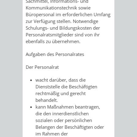
SULZBACH
Sachmittel, Informations- und
Kommunikationstechnik sowie
Büropersonal im erforderlichen Umfang
AMTLICHE
AUSSCHREIBUNGE
zur Verfügung stellen. Notwendige
Schulungs- und Bildungskosten der
BEKANNTMACHUNGEN
INFORMATIONSPF
Personalratsmitglieder sind von ihr
ebenfalls zu übernehmen.
WAHLEN
STÄDTISCHE
Aufgaben des Personalrates
/
FINANZEN
Der Personalrat
ABSTIMMUNGEN
/
wacht darüber, dass die
Dienststelle die Beschäftigten
HAUSHALT
rechtmäßig und gerecht
behandelt.
KOMMUNALE
RECHNUNGSS
kann Maßnahmen beantragen,
die den innerdienstlichen
STEUERN
sozialen oder persönlichen
Belangen der Beschäftigten oder
STADTRECHT
PERSONALRAT
im Rahmen der