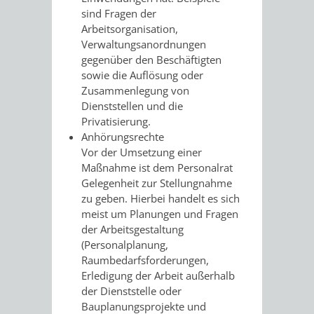
&
sind Fragen der
Arbeitsorganisation,
BÄDER
Verwaltungsanordnungen
gegenüber den Beschäftigten
VERANSTALTUNGSRÄUME
sowie die Auflösung oder
Zusammenlegung von
STADTHALLE
ROLF-
Dienststellen und die
Privatisierung.
ENGELBRECHT-
Anhörungsrechte
Vor der Umsetzung einer
HAUS
Maßnahme ist dem Personalrat
Gelegenheit zur Stellungnahme
zu geben. Hierbei handelt es sich
BÜRGERSAAL
meist um Planungen und Fragen
der Arbeitsgestaltung
IM
(Personalplanung,
Raumbedarfsforderungen,
ALTEN
Erledigung der Arbeit außerhalb
der Dienststelle oder
RATHAUS
Bauplanungsprojekte und