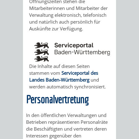
STADTENTWICKLUNG
Öffnungszeiten stehen die
HILFE
TAGESORDNUNG
BERATUNGSERGEBNI
Mitarbeiterinnen und Mitarbeiter der
Verwaltung elektronisch, telefonisch
BERATUNGSERGEBNISSE
MENSCHEN
MENSCHEN
/
und natürlich auch persönlich für
Auskünfte zur Verfügung.
MIT
MIT
SITZUNGSUNTERLAGEN
BEHINDERUNG
DEMENZ
UMLEGUNGSAUSSCHUSS
BERATENDE
MIGRANTEN
BAUHERREN
AUSSCHÜSSE
Die Inhalte auf diesen Seiten
stammen vom
Serviceportal des
/
BAUHERRENBERATUNG
GRUNDSTÜCKSWERTERMITTLUNG
BERATUNGSERGEBNISS
Landes Baden-Württemberg
und
werden automatisch synchronisiert.
FLÜCHTLINGE
RATHAUS
DENKMALSCHUTZ
VERKAUF
Personalvertretung
STÄDTISCHER
AUFGABEN
STEUERVORTEILE
In den öffentlichen Verwaltungen und
BAUPLÄTZE
Betrieben repräsentieren Personalräte
DER
SATZUNGEN
die Beschäftigten und vertreten deren
BÜRGERMEISTER
ÄMTER
Interessen gegenüber den
UNTEREN
VERKAUF
IM