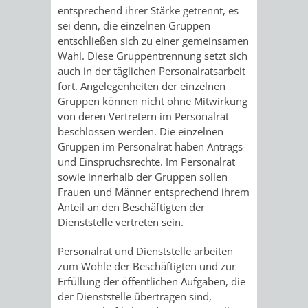
VERMESSUNG,
ORDNUNGSA
entsprechend ihrer Stärke getrennt, es
sei denn, die einzelnen Gruppen
BODENORDNUNG
AUSLÄNDERA
BÜRGERB
entschließen sich zu einer gemeinsamen
Wahl. Diese Gruppentrennung setzt sich
UND
auch in der täglichen Personalratsarbeit
GEWERBE-
ÖFFENTLI
fort. Angelegenheiten der einzelnen
GEOINFORMATIO
Gruppen können nicht ohne Mitwirkung
UND
SICHERHEI
von deren Vertretern im Personalrat
beschlossen werden. Die einzelnen
GESUNDHEIT
ORDNUNG
Gruppen im Personalrat haben Antrags-
und Einspruchsrechte. Im Personalrat
UND
sowie innerhalb der Gruppen sollen
Frauen und Männer entsprechend ihrem
VERKEHR
Anteil an den Beschäftigten der
Dienststelle vertreten sein.
VERKEHRS
BUSSGEL
Personalrat und Dienststelle arbeiten
GEMEINDE
AKTUELL
zum Wohle der Beschäftigten und zur
Erfüllung der öffentlichen Aufgaben, die
VERKEHR
der Dienststelle übertragen sind,