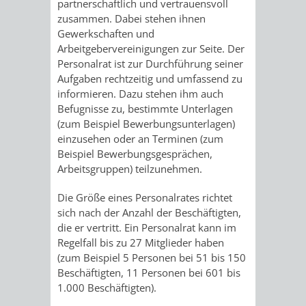
partnerschaftlich und vertrauensvoll
RENTENABTE
UNTERBRI
zusammen. Dabei stehen ihnen
Gewerkschaften und
VON
Arbeitgebervereinigungen zur Seite. Der
Personalrat ist zur Durchführung seiner
OBDACHL
Aufgaben rechtzeitig und umfassend zu
informieren. Dazu stehen ihm auch
UND
Befugnisse zu, bestimmte Unterlagen
(zum Beispiel Bewerbungsunterlagen)
FLÜCHTLI
einzusehen oder an Terminen (zum
Beispiel Bewerbungsgesprächen,
Arbeitsgruppen) teilzunehmen.
EIGENBETRIEB
FEUERWEHR
Die Größe eines Personalrates richtet
STADTENTWÄSSE
PERSONAL-
sich nach der Anzahl der Beschäftigten,
die er vertritt. Ein Personalrat kann im
UND
Regelfall bis zu 27 Mitglieder haben
(zum Beispiel 5 Personen bei 51 bis 150
ORGANISAT
Beschäftigten, 11 Personen bei 601 bis
1.000 Beschäftigten).
STADTARCHI