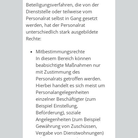
Z
ONLINE-
STADTHALLE
ROLF-
Beteiligungsverfahren, die von der
Dienststelle oder teilweise vom
KATALOG
ENGELBRECHT-
Personalrat selbst in Gang gesetzt
werden, hat der Personalrat
HAUS
unterschiedlich stark ausgebildete
VERANSTALTUNGEN
AUSBILDUNG
Rechte:
&
BÜRGERSAAL
Mitbestimmungsrechte
In diesem Bereich können
PRAKTIKA
IM
beabsichtigte Maßnahmen nur
mit Zustimmung des
ALTEN
LEIHVERKEHR
SERVICE
Personalrats getroffen werden.
Hierbei handelt es sich meist um
RATHAUS
DER
FÜR
Personalangelegenheiten
einzelner Beschäftigter (zum
BIBLIOTHEK
LEHRER/INNEN
STADTARCHIV
Beispiel Einstellung,
Beförderung), soziale
&
BENUTZUNG
BESTANDSÜBERSICHT
Angelegenheiten (zum Beispiel
Gewährung von Zuschüssen,
ERZIEHER/INNEN
Vergabe von Dienstwohnungen)
MELDEKARTEI
VERÖFFENTLICHUNGEN