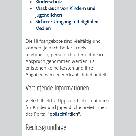
Kinderschutz
/
AMT
AMT
Missbrauch von Kindern und
DENKMALSCHUTZBEHÖRDE
STÄDTISCHER
BEREICH
Jugendlichen
DEZERNATE
FÜR
FÜR
Sicherer Umgang mit digitalen
HÄUSER
DENKMALSCHUTZ
Medien
BAURECHT
BILDUNG
/
Die Hilfsangebote sind vielfältig und
GENEHMIGUNGSVERFAHREN
TAG
UND
UND
können, je nach Bedarf, meist
LIEGENSCHAFTEN
telefonisch, persönlich oder online in
DES
DENKMALSCHUTZ
SPORT
Anspruch genommen werden. Es
ABWASSERBESEITIGUNG
entstehen keine Kosten und Ihre
OFFENEN
Angaben werden vertraulich behandelt.
AMT
AMT
DENKMALS
ERSCHLIESSUNGSBEITRAG
Vertiefende Informationen
FÜR
FÜR
ANTRAGSVERFAHREN
Viele hilfreiche Tipps und Informationen
IMMOBILIENWIRT
KULTUR,
für Kinder und Jugendliche bietet Ihnen
VERMIETE
das Portal "
polizeifürdich
".
TOURISMUS
STABSSTELLE
HOCHBAU
DOCH
Rechtsgrundlage
&
BÄDER
(PLANUNG