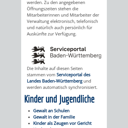
STADTENTWICKLUNG
werden. Zu den angegebenen
HILFE
TAGESORDNUNG
BERATUNGSERGEBNI
Öffnungszeiten stehen die
BERATUNGSERGEBNISSE
Mitarbeiterinnen und Mitarbeiter der
MENSCHEN
MENSCHEN
/
Verwaltung elektronisch, telefonisch
und natürlich auch persönlich für
MIT
MIT
SITZUNGSUNTERLAGEN
Auskünfte zur Verfügung.
BEHINDERUNG
DEMENZ
UMLEGUNGSAUSSCHUSS
BERATENDE
MIGRANTEN
BAUHERREN
AUSSCHÜSSE
Die Inhalte auf diesen Seiten
/
BAUHERRENBERATUNG
GRUNDSTÜCKSWERTERMITTLUNG
BERATUNGSERGEBNISS
stammen vom
Serviceportal des
Landes Baden-Württemberg
und
FLÜCHTLINGE
RATHAUS
DENKMALSCHUTZ
VERKAUF
werden automatisch synchronisiert.
Kinder und Jugendliche
STÄDTISCHER
AUFGABEN
STEUERVORTEILE
Gewalt an Schulen
BAUPLÄTZE
DER
SATZUNGEN
Gewalt in der Familie
BÜRGERMEISTER
ÄMTER
Kinder als Zeugen vor Gericht
UNTEREN
VERKAUF
IM