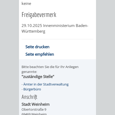
AN
keine
WIRTSCHAFT
UND
Freigabevermerk
DEINE
BAU)
KULTURBÜR
MUSEUM
STADT
29.10.2025 Innenministerium Baden-
Württemberg
GEBÄUDEBETRIEB
LIEGENSCHAFT
STADTTOURI
WIRTSCHA
WIEDERVERMIETUNGSPRÄMIE
UND
IMMOBILIENMAN
Seite drucken
STADTMAR
Seite empfehlen
AMT
AMT
Bitte beachten Sie die für Ihr Anliegen
genannte:
"zuständige Stelle"
FÜR
FÜR
-
Ämter in der Stadtverwaltung
SOZIALE
STADTENTWI
-
Bürgerbüro
Anschrift
ANGELEGENHEITE
AMT
Stadt Weinheim
Obertorstraße 9
INTEGRATIONSBE
FÜR
69469 Weinheim