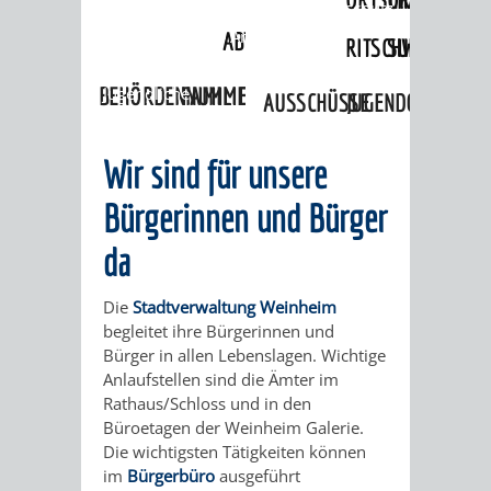
Angebote
»
Lebenslagen
»
Opferschutz
und Opferhilfe
»
Angebote zur
ABWASSERBESEITIGUNG
RITSCHWEIER
SULZBACH
Unterstützung von Opfern
»
Kinder und
BEHÖRDENNUMMER
Jugendliche
FAMILIEN
AUSSCHÜSSE
JUGENDGEMEINDE
115
BERATUNG
UND
TAGESORDNUNG
PROJEKTE
Wir sind für unsere
UND
BEIRÄTE
/
Bürgerinnen und Bürger
HILFE
da
AUSSCHUSS
HAUPTAUSSCHUSS
SITZUNGSUNTERL
KINDER
SENIOREN
FÜR
BERATUNGSERGEBNISS
ABGEORDNETE
Die
Stadtverwaltung Weinheim
begleitet ihre Bürgerinnen und
UND
TECHNIK,
BETREUUNG
FREIZEITANGEBOTE
Bürger in allen Lebenslagen. Wichtige
KINDER-
STADTRECHT
Anlaufstellen sind die Ämter im
JUGENDLICHE
UMWELT
UND
Rathaus/Schloss und in den
BERATUNG
UND
Büroetagen der Weinheim Galerie.
UND
PFLEGE
Die wichtigsten Tätigkeiten können
UND
JUGENDBEIRAT
im
Bürgerbüro
ausgeführt