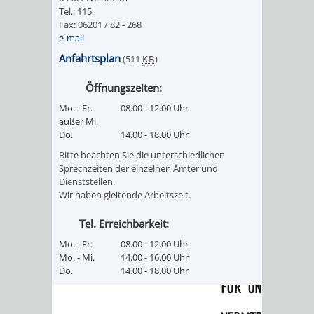
Tel.: 115
Fax: 06201 / 82 - 268
VERKEHRSA
e-mail
UND
Anfahrtsplan
(511
KB
)
Öffnungszeiten:
GRÜNFLÄCH
Mo. - Fr.
08.00 - 12.00 Uhr
außer Mi.
INFRASTRU
STRASSEN- 
Do.
14.00 - 18.00 Uhr
ND L
Bitte beachten Sie die unterschiedlichen
Sprechzeiten der einzelnen Ämter und
Dienststellen.
ANDSCHAF
Wir haben gleitende Arbeitszeit.
FRIEDHÖFE
BAUBETRI
Tel. Erreichbarkeit:
Mo. - Fr.
08.00 - 12.00 Uhr
AMT
BÜRGER-
Mo. - Mi.
14.00 - 16.00 Uhr
Do.
14.00 - 18.00 Uhr
FÜR
UND