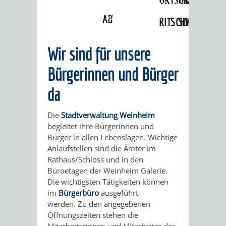
Angebote
»
Lebenslagen
»
Umwelt- und
Naturgefahren
»
Schutz vor Lärm
ABWASSERBESEITIGUNG
RITSCHWEIER
SULZBACH
BEHÖRDENNUMMER
FAMILIEN
AUSSCHÜSSE
JUGENDGEMEINDE
Wir sind für unsere
115
BERATUNG
UND
Bürgerinnen und Bürger
TAGESORDNUNG
PROJEKTE
da
UND
BEIRÄTE
/
HILFE
Die
Stadtverwaltung Weinheim
AUSSCHUSS
HAUPTAUSSCHUSS
SITZUNGSUNTERL
begleitet ihre Bürgerinnen und
Bürger in allen Lebenslagen. Wichtige
KINDER
SENIOREN
FÜR
BERATUNGSERGEBNISS
ABGEORDNETE
Anlaufstellen sind die Ämter im
Rathaus/Schloss und in den
UND
TECHNIK,
BETREUUNG
FREIZEITANGEBOTE
KINDER-
STADTRECHT
Büroetagen der Weinheim Galerie.
Die wichtigsten Tätigkeiten können
JUGENDLICHE
UMWELT
UND
BERATUNG
UND
im
Bürgerbüro
ausgeführt
werden. Zu den angegebenen
UND
PFLEGE
UND
JUGENDBEIRAT
Öffnungszeiten stehen die