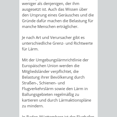
AN
weniger als denjenigen, der ihm
WIRTSCHAFT
UND
ausgesetzt ist. Auch das Wissen über
DEINE
den Ursprung eines Geräusches und die
BAU)
KULTURBÜR
MUSEUM
Gründe dafür machen die Belastung für
STADT
manche Menschen erträglicher.
GEBÄUDEBETRIEB
LIEGENSCHAFT
STADTTOURI
WIRTSCHA
Je nach Art und Verursacher gibt es
WIEDERVERMIETUNGSPRÄMIE
unterschiedliche Grenz- und Richtwerte
UND
IMMOBILIENMAN
für Lärm.
STADTMAR
Mit der Umgebungslärmrichtlinie der
Europäischen Union werden die
AMT
AMT
Mitgliedsländer verpflichtet, die
Belastung ihrer Bevölkerung durch
FÜR
FÜR
Straßen-, Schienen- und
Flugverkehrslärm sowie den Lärm in
SOZIALE
STADTENTWI
Ballungsgebieten regelmäßig zu
kartieren und durch Lärmaktionspläne
ANGELEGENHEITE
AMT
zu mindern.
INTEGRATIONSBE
FÜR
In Baden-Württemberg ist der Flughafen