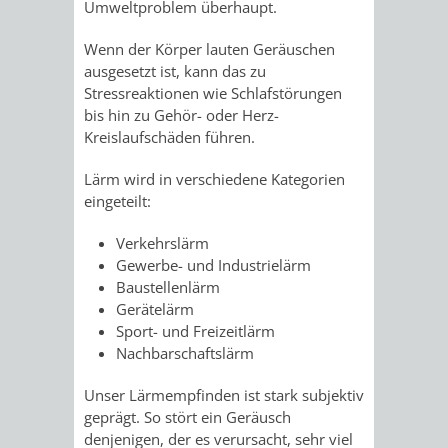
Umweltproblem überhaupt.
/
AMT
AMT
DENKMALSCHUTZBEHÖRDE
STÄDTISCHER
BEREICH
Wenn der Körper lauten Geräuschen
DEZERNATE
FÜR
FÜR
ausgesetzt ist, kann das zu
HÄUSER
DENKMALSCHUTZ
Stressreaktionen wie Schlafstörungen
BAURECHT
BILDUNG
bis hin zu Gehör- oder Herz-
/
GENEHMIGUNGSVERFAHREN
TAG
Kreislaufschäden führen.
UND
UND
LIEGENSCHAFTEN
Lärm wird in verschiedene Kategorien
DES
DENKMALSCHUTZ
SPORT
eingeteilt:
ABWASSERBESEITIGUNG
OFFENEN
Verkehrslärm
AMT
AMT
Gewerbe- und Industrielärm
DENKMALS
ERSCHLIESSUNGSBEITRAG
Baustellenlärm
FÜR
FÜR
Gerätelärm
ANTRAGSVERFAHREN
Sport- und Freizeitlärm
IMMOBILIENWIRT
KULTUR,
Nachbarschaftslärm
VERMIETE
TOURISMUS
STABSSTELLE
HOCHBAU
Unser Lärmempfinden ist stark subjektiv
DOCH
geprägt. So stört ein Geräusch
&
BÄDER
(PLANUNG
denjenigen, der es verursacht, sehr viel