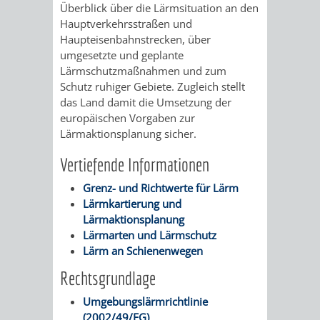
VERMESSUNG,
ORDNUNGSA
Überblick über die Lärmsituation an den
Hauptverkehrsstraßen und
BODENORDNUNG
AUSLÄNDERA
BÜRGERB
Haupteisenbahnstrecken, über
umgesetzte und geplante
UND
Lärmschutzmaßnahmen und zum
GEWERBE-
ÖFFENTLI
Schutz ruhiger Gebiete. Zugleich stellt
GEOINFORMATIO
das Land damit die Umsetzung der
UND
SICHERHEI
europäischen Vorgaben zur
Lärmaktionsplanung sicher.
GESUNDHEIT
ORDNUNG
Vertiefende Informationen
UND
Grenz- und Richtwerte für Lärm
VERKEHR
Lärmkartierung und
Lärmaktionsplanung
Lärmarten und Lärmschutz
VERKEHRS
BUSSGEL
Lärm an Schienenwegen
GEMEINDE
AKTUELL
Rechtsgrundlage
Umgebungslärmrichtlinie
VERKEHR
(2002/49/EG)