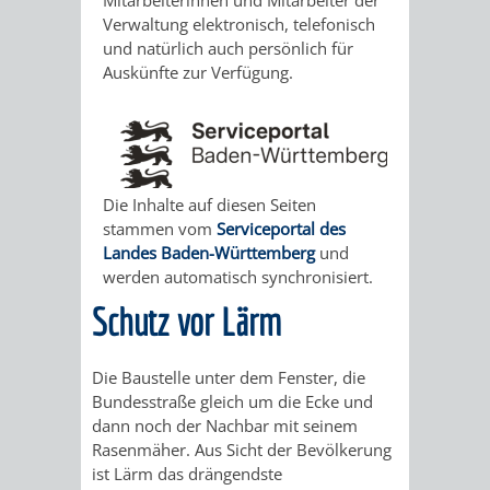
Mitarbeiterinnen und Mitarbeiter der
STADTENTWICKLUNG
HILFE
TAGESORDNUNG
BERATUNGSERGEBNI
Verwaltung elektronisch, telefonisch
und natürlich auch persönlich für
BERATUNGSERGEBNISSE
MENSCHEN
MENSCHEN
/
Auskünfte zur Verfügung.
MIT
MIT
SITZUNGSUNTERLAGEN
BEHINDERUNG
DEMENZ
UMLEGUNGSAUSSCHUSS
BERATENDE
Die Inhalte auf diesen Seiten
MIGRANTEN
BAUHERREN
AUSSCHÜSSE
stammen vom
Serviceportal des
Landes Baden-Württemberg
und
/
BAUHERRENBERATUNG
GRUNDSTÜCKSWERTERMITTLUNG
BERATUNGSERGEBNISS
werden automatisch synchronisiert.
Schutz vor Lärm
FLÜCHTLINGE
RATHAUS
DENKMALSCHUTZ
VERKAUF
Die Baustelle unter dem Fenster, die
STÄDTISCHER
AUFGABEN
STEUERVORTEILE
Bundesstraße gleich um die Ecke und
dann noch der Nachbar mit seinem
BAUPLÄTZE
DER
SATZUNGEN
Rasenmäher. Aus Sicht der Bevölkerung
BÜRGERMEISTER
ÄMTER
ist Lärm das drängendste
UNTEREN
VERKAUF
IM