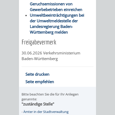
Geruchsemissionen von
Gewerbebetrieben einreichen
PRESSE-
RECHNUNGS
Umweltbeeinträchtigungen bei
der Umweltmeldestelle der
UND
REFERAT
Landesregierung Baden-
Württemberg melden
ÖFFENTLICHKEITS
DES
Freigabevermerk
ERSTEN
30.06.2026 Verkehrsministerium
BÜRGERMEIS
Baden-Württemberg
REFERAT
STABSSTELL
Seite drucken
DES
RECHT
Seite empfehlen
OBERBÜRGERMEI
STADTBIBLIO
Bitte beachten Sie die für Ihr Anliegen
genannte:
"zuständige Stelle"
STADTKÄMMEREI
STANDESAM
-
Ämter in der Stadtverwaltung