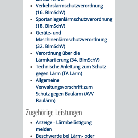
Verkehrslärmschutzverordnung
RENTENABTE
UNTERBRI
(16. BImSchV)
Sportanlagenlärmschutzverordnung
VON
(18. BImSchV)
Geräte- und
OBDACHL
Maschinenlärmschutzverordnung
(32. BImSchV)
UND
Verordnung über die
Lärmkartierung (34. BImSchV)
FLÜCHTLI
Technische Anleitung zum Schutz
gegen Lärm (TA Lärm)
EIGENBETRIEB
FEUERWEHR
Allgemeine
Verwaltungsvorschrift zum
STADTENTWÄSSE
PERSONAL-
Schutz gegen Baulärm (AVV
Baulärm)
UND
Zugehörige Leistungen
ORGANISAT
Anzeige - Lärmbelästigung
melden
STADTARCHI
Beschwerde bei Lärm- oder