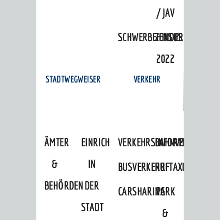
/ JAV
SCHWERBEHINDERTENVERTR
ZENSUS
2022
STADTWEGWEISER
VERKEHR
ÄMTER
EINRICHTUNGEN
VERKEHRSINFORMATIONEN
BAHNVERKEHR
&
IN
BUSVERKEHR
RUFTAXI
BEHÖRDEN
DER
CARSHARING
PARK
STADT
&