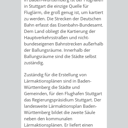
in Stuttgart die einzige Quelle für
VERKEHRSA
Fluglärm, die groß genug ist, um kartiert
zu werden. Die Strecken der Deutschen
UND
Bahn erfasst das Eisenbahn-Bundesamt.
Dem Land obliegt die Kartierung der
GRÜNFLÄCH
Hauptverkehrsstraßen und nicht-
bundeseigenen Bahnstrecken außerhalb
der Ballungsräume. Innerhalb der
INFRASTRU
STRASSEN- 
Ballungsräume sind die Städte selbst
zuständig.
ND L
Zuständig für die Erstellung von
ANDSCHAF
Lärmaktionsplänen sind in Baden-
Württemberg die Städte und
FRIEDHÖFE
BAUBETRI
Gemeinden, für den Flughafen Stuttgart
das Regierungspräsidium Stuttgart. Der
AMT
BÜRGER-
landesweite Lärmaktionsplan Baden-
Württemberg bildet die zweite Säule
FÜR
UND
neben den kommunalen
Lärmaktionsplänen. Er liefert einen