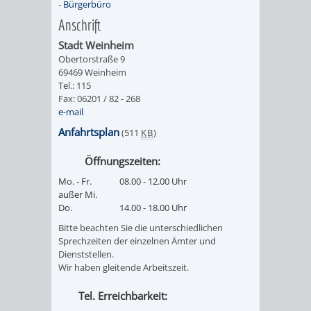
-
Bürgerbüro
FINANZEN
STEUERABTEIL
HEIRATEN
Anschrift
UND
IN
Stadt Weinheim
GRUNDSTEUER
Obertorstraße 9
69469 Weinheim
HAUSHALT
WEINHEIM
STADTKASSE
Tel.: 115
Fax: 06201 / 82 - 268
INFORMATIO
WEINHEIME
e-mail
BETEILIGUNGSMA
Anfahrtsplan
(511
KB
)
DES
KIRCHEN
Öffnungszeiten:
STANDESAM
FOTOMOTIV
Mo. - Fr.
08.00 - 12.00 Uhr
außer Mi.
-
Do.
14.00 - 18.00 Uhr
Bitte beachten Sie die unterschiedlichen
WEINHEIM
Sprechzeiten der einzelnen Ämter und
Dienststellen.
ALS
Wir haben gleitende Arbeitszeit.
Tel. Erreichbarkeit:
GASTGEBER