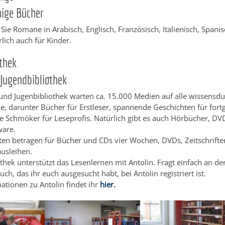
ige Bücher
 Sie Romane in Arabisch, Englisch, Französisch, Italienisch, Spani
rlich auch für Kinder.
thek
Jugendbibliothek
 und Jugenbibliothek warten ca. 15.000 Medien auf alle wissensdu
e, darunter Bücher für Erstleser, spannende Geschichten für fort
e Schmöker für Leseprofis. Natürlich gibt es auch Hörbücher, DVD
ware.
sten betragen für Bücher und CDs vier Wochen, DVDs, Zeitschrift
usleihen.
othek unterstützt das Lesenlernen mit Antolin. Fragt einfach an de
ch, das ihr euch ausgesucht habt, bei Antolin registriert ist.
ationen zu Antolin findet ihr
hier.