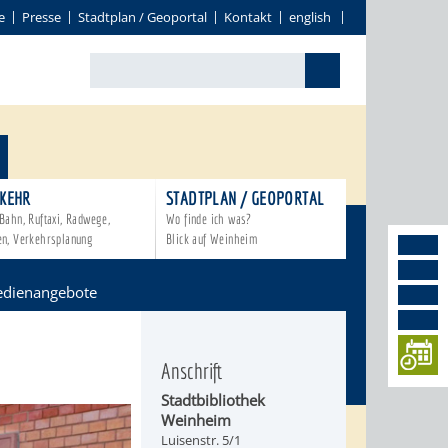
e
Presse
Stadtplan / Geoportal
Kontakt
english
KEHR
STADTPLAN / GEOPORTAL
Bahn, Ruftaxi, Radwege,
Wo finde ich was?
en, Verkehrsplanung
Blick auf Weinheim
dienangebote
Anschrift
Stadtbibliothek
Weinheim
Luisenstr. 5/1