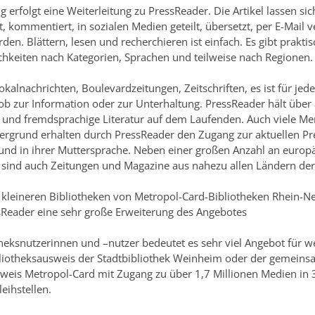
g erfolgt eine Weiterleitung zu PressReader. Die Artikel lassen si
, kommentiert, in sozialen Medien geteilt, übersetzt, per E-Mail 
den. Blättern, lesen und recherchieren ist einfach. Es gibt prakti
hkeiten nach Kategorien, Sprachen und teilweise nach Regionen.
okalnachrichten, Boulevardzeitungen, Zeitschriften, es ist für j
ob zur Information oder zur Unterhaltung. PressReader hält über
 und fremdsprachige Literatur auf dem Laufenden. Auch viele M
ergrund erhalten durch PressReader den Zugang zur aktuellen Pr
und in ihrer Muttersprache. Neben einer großen Anzahl an europ
 sind auch Zeitungen und Magazine aus nahezu allen Ländern der
 kleineren Bibliotheken von Metropol-Card-Bibliotheken Rhein-Ne
sReader eine sehr große Erweiterung des Angebotes
theksnutzerinnen und –nutzer bedeutet es sehr viel Angebot für w
bliotheksausweis der Stadtbibliothek Weinheim oder der gemein
weis Metropol-Card mit Zugang zu über 1,7 Millionen Medien in 
eihstellen.