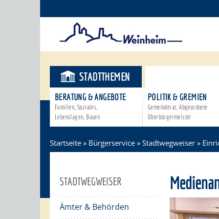
STADTTHEMEN
BÜRGERSER
BERATUNG & ANGEBOTE
POLITIK & GREMIEN
Familien, Soziales,
Gemeinderat, Abgeordnete
Lebenslagen, Bauen
Oberbürgermeister
Startseite
»
Bürgerservice
»
Stadtwegweiser
»
Einr
Medienan
STADTWEGWEISER
Ämter & Behörden