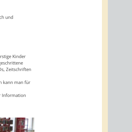
sch und
rstige Kinder
geschrittene
s, Zeitschriften
en kann man für
r Information