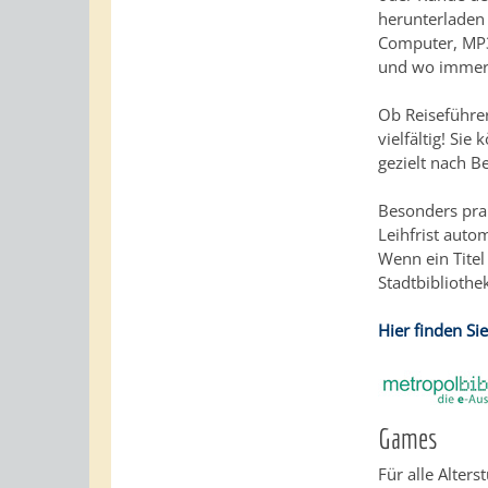
herunterladen 
Computer, MP3
und wo immer S
Ob Reiseführer
vielfältig! S
gezielt nach B
Besonders pra
Leihfrist aut
Wenn ein Titel
Stadtbibliothe
Hier finden Si
Games
Für alle Alter