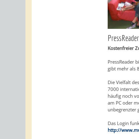
PressReade
Kostenfreier Z
PressReader bi
gibt mehr als 
Die Vielfalt d
7000 internati
häufig noch vo
am PC oder mob
unbegrenzter g
Das Login funk
http://www.mu