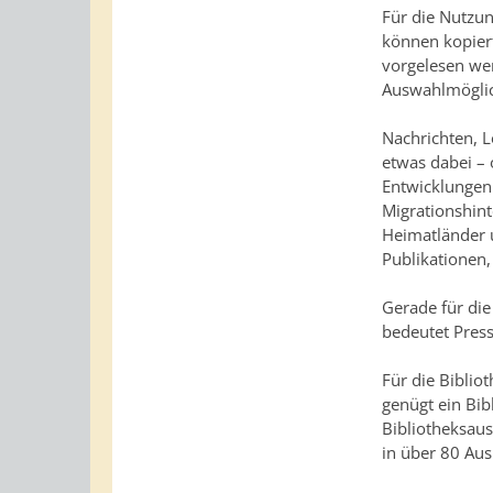
Für die Nutzun
können kopiert
vorgelesen wer
Auswahlmöglic
Nachrichten, L
etwas dabei – 
Entwicklungen
Migrationshint
Heimatländer 
Publikationen,
Gerade für die
bedeutet Pres
Für die Biblio
genügt ein Bi
Bibliotheksaus
in über 80 Ausl