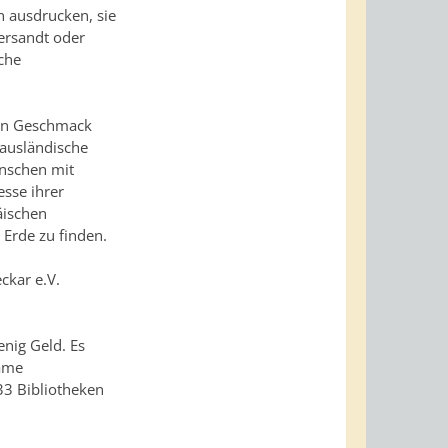
ch ausdrucken, sie
versandt oder
sche
eden Geschmack
 ausländische
enschen mit
esse ihrer
äischen
 Erde zu finden.
ckar e.V.
enig Geld. Es
same
33 Bibliotheken