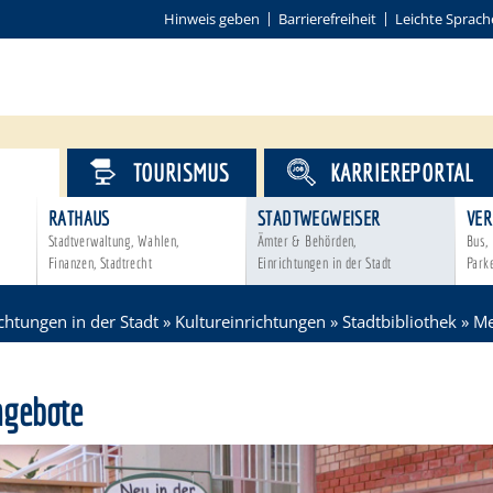
Hinweis geben
Barrierefreiheit
Leichte Sprach
VICE
TOURISMUS
KARRIEREPORTAL
RATHAUS
STADTWEGWEISER
VER
Stadtverwaltung, Wahlen,
Ämter & Behörden,
Bus, 
Finanzen, Stadtrecht
Einrichtungen in der Stadt
Park
ichtungen in der Stadt
»
Kultureinrichtungen
»
Stadtbibliothek
»
Me
gebote