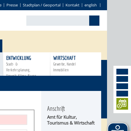
e
Presse
Stadtplan / Geoportal
Kontakt
english
ENTWICKLUNG
WIRTSCHAFT
Stadt- &
Gewerbe, Handel
Verkehrsplanung,
Immobilien
Umwelt, Klima, Bauen
Anschrift
Amt für
Kultur,
Tourismus & Wirtschaft