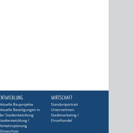
ENTWICKLUNG
WIRTSCHAFT
Aktuelle Bauprojekte
Standortportrait
Aktuelle Beteiligungen in
Unternehmen
der Stadtentwicklung
Stadtmarketing /
Stadtentwicklung /
Einzelhandel
Verkehrsplanung
Klimaschutz