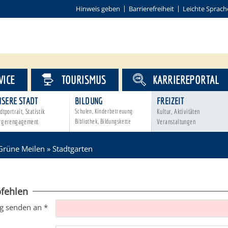
Hinweis geben
Barrierefreiheit
Leichte Sprach
VICE
TOURISMUS
KARRIEREPORTAL
NSERE STADT
BILDUNG
FREIZEIT
dtportrait, Statistik
Schulen, Kinderbetreuung
Kultur, Aktivitäten
rgerengagement
Bibliothek, Bildungskette
Veranstaltungen
Grüne Meilen
»
Stadtgarten
fehlen
g senden an
*