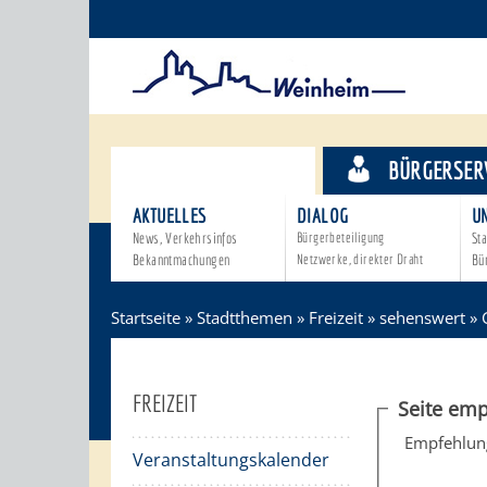
STADTTHEMEN
BÜRGERSER
AKTUELLES
DIALOG
U
News, Verkehrsinfos
Bürgerbeteiligung
Sta
Bekanntmachungen
Netzwerke, direkter Draht
Bü
Startseite
»
Stadtthemen
»
Freizeit
»
sehenswert
»
FREIZEIT
Seite emp
Empfehlun
Veranstaltungskalender