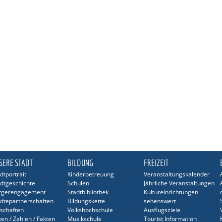
SERE STADT
BILDUNG
FREIZEIT
dtportrait
Kinderbetreuung
Veranstaltungskalender
dtgeschichte
Schulen
Jährliche Veranstaltungen
rgerengagement
Stadtbibliothek
Kultureinrichtungen
dtepartnerschaften
Bildungskette
sehenswert
schaften
Volkshochschule
Ausflugsziele
en / Zahlen / Fakten
Musikschule
Tourist Information