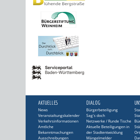
AKTUELLES
DIALOG
UN
News
Bürgerbeteiligung
Sta
Veranstaltungskalender
Sag's doch
Sta
Verkehrsinformationen
Netzwerke / Runde Tische
Bü
Amtliche
Aktuelle Beteiligungen in
Stä
Bekanntmachungen
der Stadtentwicklung
Ort
Ausschreibungen
Mängelmelder
Dat