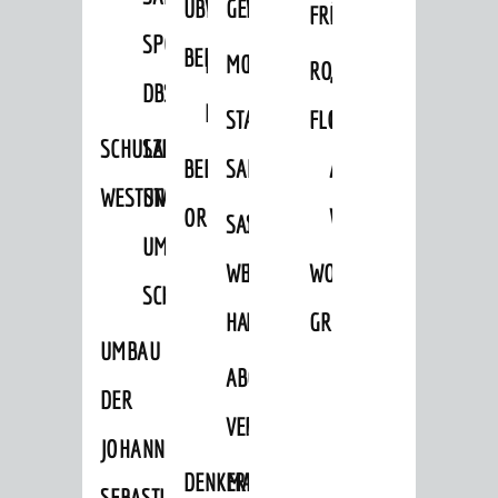
ÜBER
VERFAHREN
GEWERBEFLÄCHENENTWICKLUNGS
EINZELHANDELSKONZEPT
FRÜHLING
HERBST
SPORTHALLE
BEBAUUNGSPLÄNE
BEBAUUNGSPLÄNE
MOBILFUNKKONZEPT
LÄRMAKTIONSPLAN
RODENSTEINER
„WOINEM
DBS
KERNSTADT
STADTERNEUERUNG/-
FLOHMARKT
LIVE“
SCHULZENTRUM
SANIERUNG-
BEBAUUNGSPLÄNE
SANIERUNG
AM
WESTSTADT
UND
ORTSTEILE
WINDECKPLATZ
SANIERUNG
SANIERUNGSGEBIET
UMBAUMASSNAHME S
WESTLICH
HILDEBRANDSCHE
WOCHENMARKT
CHLOSS
HAUPTBAHNHOF
MÜHLE
GROOVE
UMBAU
ABGESCHLOSSENE
DER
VERFAHREN
JOHANN-
DENKMALSCHUTZ
ERHALTUNGSSATZUNGEN
SEBASTIAN-