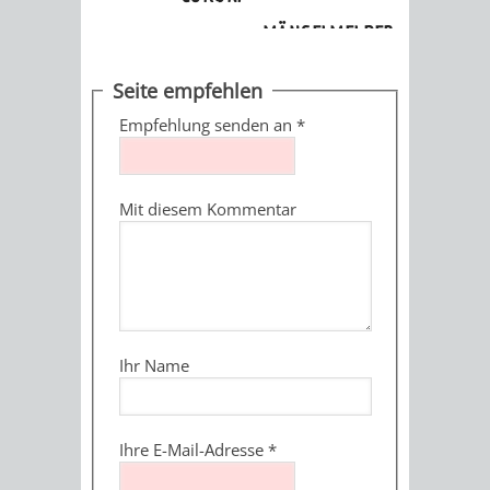
sehenswert
»
Altstadt
»
Schloss
MÄNGELMELDER
INFOS
UNSERE STADT
Seite empfehlen
ZUR
Empfehlung senden an
*
UKRAINE
Mit diesem Kommentar
STADTPORTRAIT
STADTGESCHICHTE
WAPPEN
EHRENBÜRGER
BÜRGERENGAGEM
REPORTAGEN
DER
AKTUELLES
KOORDINIER
Ihr Name
IMAGEFILM
ENGAGIERTE
WEINHEIMER
STADT
VEREINE
Ihre E-Mail-Adresse
*
UND