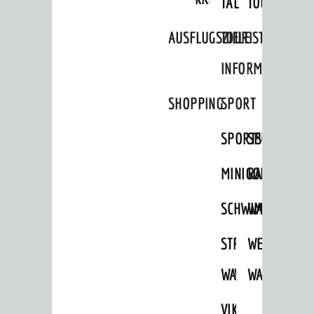
TAL
TOUR
Stadtentwicklung /
Verkehrsplanung
AUSFLUGSZIELE
TOURIST
Klimaschutz
INFORMATION
Umweltschutz
SHOPPING
SPORT
WIRTSCHAFT
SPORTSTÄTTEN
SPORTVEREI
Standortportrait
Unternehmen
MINIGOLF
RADFAHREN
Stadtmarketing / Einzelhandel
SCHWIMMEN
WANDERN
STRANDBAD
TSG
WEINHEIMER
© Stadt Weinheim 2026
Impressum
Datenschutz
Datenschutz-
WAIDSEE
WALDSCHWIM
WANDERWEG
Einstellungen
Kontakt
VIKTOR-