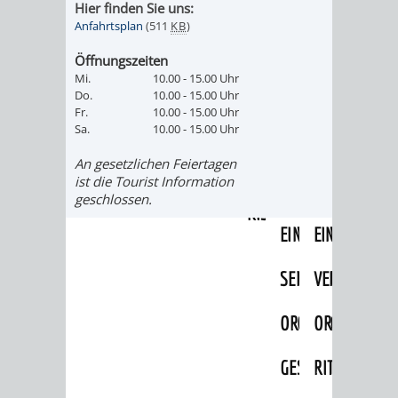
Hier finden Sie uns:
IMOLA
LUTHERSTADT
EINRICHTUNGEN
WISSENSWERTE
EINRICHTUN
WISSENSW
Anfahrtsplan
(511
KB
)
EISLEBEN
SEHENSWÜRDIGKE
VERANSTALTUN
SEHENSWÜRD
VERANSTA
Öffnungszeiten
Mi.
10.00 - 15.00 Uhr
RAMAT
VARCES
Do.
10.00 - 15.00 Uhr
ORTSVEREINE
ORTSCHAFTSRA
ORTSVEREIN
ORTSCHAF
Fr.
10.00 - 15.00 Uhr
Sa.
10.00 - 15.00 Uhr
GAN
ALLIÈRES
GESCHICHTE
PARTNERSCHAF
GESCHICHTE
PARTNERS
An gesetzlichen Feiertagen
ET
ist die Tourist Information
OBERFLOCKENBAC
RIPPENWEIE
geschlossen.
RISSET
EINRICHTUNGEN
WISSENSWERTE
EINRICHTUN
WISSENSW
SEHENSWÜRDIGKE
VERANSTALTUN
VERANSTALT
ORTSVERE
ORTSVEREINE
ORTSCHAFTSRA
ORTSCHAFTS
GESCHICH
GESCHICHTE
RITSCHWEIE