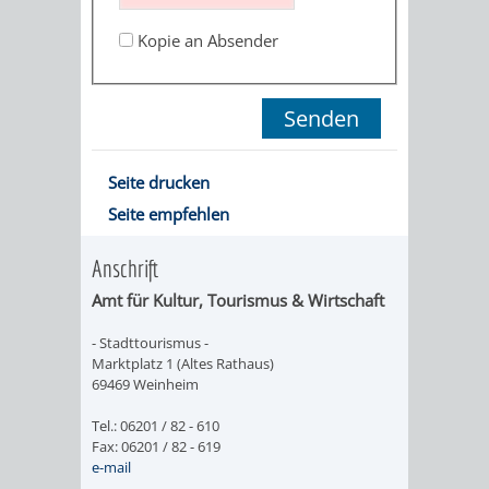
ORGANISATI
Kopie an Absender
SERVICEBEREICH
EHRUNGEN
FÜR
WISSENSWER
Seite drucken
VEREINE
HILFREICHE
Seite empfehlen
UND
ANSPRECHP
Anschrift
ORGANISATIONEN
Amt für
Kultur, Tourismus & Wirtschaft
INFORMATIONSP
- Stadttourismus -
Marktplatz 1 (Altes Rathaus)
69469 Weinheim
STÄDTEPARTNERSCHAFTEN
ORTSCHAFTEN
Tel.: 06201 / 82 - 610
ANET
CAVAILLON
HOHENSACHSEN
LÜTZELSACH
Fax: 06201 / 82 - 619
e-mail