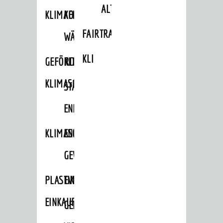
ALTLASTEN
KLIMAFIT
KOMMUNALE
FAIRTRADE
WÄRMEPLANUNG
KLEIDERTAUSCHBÖRSE
GEFÖRDERTE
KLIMASCHUTZKONZEPT
KLIMASCHUTZMASSNAHMEN
STÄDTISCHES
ENERGIEMANAGEMENT
KLIMASCHUTZKOMMISSION
ENERGIEKARAWANE
GEWERBE
PLASTIKTÜTENFREIE
EVENTS
EINKAUFSSTADT
GEMEINSAME