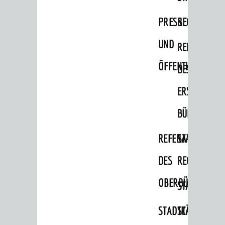
Bauherren
PRESSE-
RECHNUNGS
Vermiete doch an deine Stadt
UND
REFERAT
POLITIK & GREMIEN
ÖFFENTLICHKEITS
DES
Oberbürgermeister
ERSTEN
Bürgerinformationssystem
BÜRGERMEIS
Gemeinderat
Ortschaftsräte
REFERAT
STABSSTELL
Ausschüsse und Beiräte
DES
RECHT
Jugendgemeinderat
OBERBÜRGERMEI
STADTBIBLIO
Abgeordnete
STADTKÄMMEREI
STANDESAM
Stadtrecht