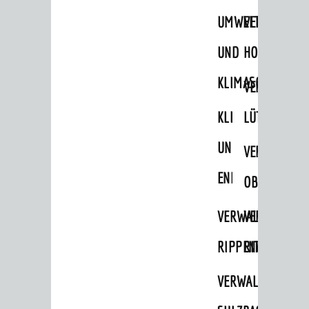
UMWELT-
VERWALTUNG
Ämter & Behörden
Einrichtungen in der Stadt
UND
HOHENSACH
KLIMASCHUTZ
VERKEHR
VERWALTUNG
Verkehrsinformationen
KLIMASCHUTZ
LÜTZELSACH
Bahnverkehr
UND
VERWALTUNG
Busverkehr
ENERGIEMANAGE
OBERFLOCKE
Ruftaxi
Carsharing
VERWALTUNGSSTE
VERWALTUNG
Park & Ride
RIPPENWEIER
RITSCHWEIE
Parken
VERWALTUNGSSTE
Radfahren