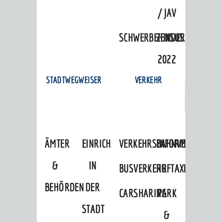
/ JAV
SCHWERBEHINDERTENVERTR
ZENSUS
2022
STADTWEGWEISER
VERKEHR
ÄMTER
EINRICHTUNGEN
VERKEHRSINFORMATIONEN
BAHNVERKEHR
&
IN
BUSVERKEHR
RUFTAXI
BEHÖRDEN
DER
CARSHARING
PARK
STADT
&