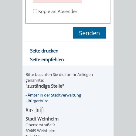
STADTENTWICKLUNG
HILFE
TAGESORDNUNG
BERATUNGSERGEBNI
Kopie an Absender
BERATUNGSERGEBNISSE
MENSCHEN
MENSCHEN
/
MIT
MIT
SITZUNGSUNTERLAGEN
BEHINDERUNG
DEMENZ
UMLEGUNGSAUSSCHUSS
BERATENDE
Seite drucken
Seite empfehlen
MIGRANTEN
BAUHERREN
AUSSCHÜSSE
/
Bitte beachten Sie die für Ihr Anliegen
BAUHERRENBERATUNG
GRUNDSTÜCKSWERTERMITTLUNG
BERATUNGSERGEBNISS
genannte:
"zuständige Stelle"
FLÜCHTLINGE
RATHAUS
DENKMALSCHUTZ
VERKAUF
-
Ämter in der Stadtverwaltung
-
Bürgerbüro
STÄDTISCHER
AUFGABEN
STEUERVORTEILE
Anschrift
BAUPLÄTZE
Stadt Weinheim
DER
SATZUNGEN
Obertorstraße 9
BÜRGERMEISTER
ÄMTER
69469 Weinheim
UNTEREN
VERKAUF
IM