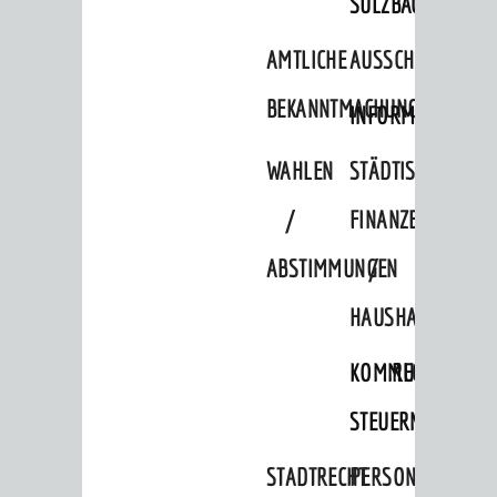
SULZBACH
Verkehrsplanung
AMTLICHE
AUSSCHREIBUNGE
STADTPLAN / GEOPORTAL
BEKANNTMACHUNGEN
INFORMATIONSPF
© Stadt Weinheim 2026
WAHLEN
STÄDTISCHE
Impressum
Datenschutz
Datenschutz-
Einstellungen
Kontakt
/
FINANZEN
ABSTIMMUNGEN
/
HAUSHALT
KOMMUNALE
RECHNUNGSS
STEUERN
STADTRECHT
PERSONALRAT