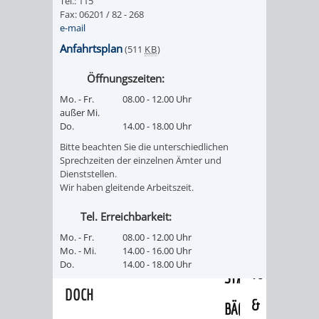
Tel.: 115
/
Fax: 06201 / 82 - 268
AMT
AMT
DENKMALSCHUTZBEHÖRDE
STÄDTISCHER
e-mail
BEREICH
DEZERNATE
FÜR
FÜR
Anfahrtsplan
(511
KB
)
HÄUSER
DENKMALSCHUTZ
Öffnungszeiten:
BAURECHT
BILDUNG
/
GENEHMIGUNGSVERFAHREN
TAG
Mo. - Fr.
08.00 - 12.00 Uhr
UND
UND
außer Mi.
LIEGENSCHAFTEN
Do.
14.00 - 18.00 Uhr
DES
DENKMALSCHUTZ
SPORT
Bitte beachten Sie die unterschiedlichen
ABWASSERBESEITIGUNG
OFFENEN
Sprechzeiten der einzelnen Ämter und
Dienststellen.
AMT
AMT
Wir haben gleitende Arbeitszeit.
DENKMALS
ERSCHLIESSUNGSBEITRAG
FÜR
FÜR
Tel. Erreichbarkeit:
ANTRAGSVERFAHREN
Mo. - Fr.
08.00 - 12.00 Uhr
IMMOBILIENWIRT
KULTUR,
Mo. - Mi.
14.00 - 16.00 Uhr
VERMIETE
Do.
14.00 - 18.00 Uhr
TOURISMUS
STABSSTELLE
HOCHBAU
DOCH
&
BÄDER
(PLANUNG