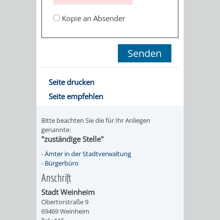
STADTENTWICKLUNG
HILFE
TAGESORDNUNG
BERATUNGSERGEBNI
Kopie an Absender
BERATUNGSERGEBNISSE
MENSCHEN
MENSCHEN
/
MIT
MIT
SITZUNGSUNTERLAGEN
BEHINDERUNG
DEMENZ
UMLEGUNGSAUSSCHUSS
BERATENDE
Seite drucken
Seite empfehlen
MIGRANTEN
BAUHERREN
AUSSCHÜSSE
/
Bitte beachten Sie die für Ihr Anliegen
BAUHERRENBERATUNG
GRUNDSTÜCKSWERTERMITTLUNG
BERATUNGSERGEBNISS
genannte:
"zuständige Stelle"
FLÜCHTLINGE
RATHAUS
DENKMALSCHUTZ
VERKAUF
-
Ämter in der Stadtverwaltung
-
Bürgerbüro
STÄDTISCHER
AUFGABEN
STEUERVORTEILE
Anschrift
BAUPLÄTZE
Stadt Weinheim
DER
SATZUNGEN
Obertorstraße 9
BÜRGERMEISTER
ÄMTER
69469 Weinheim
UNTEREN
VERKAUF
IM