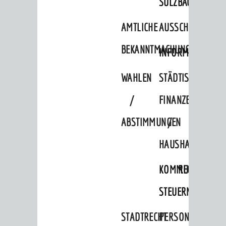
SULZBACH
Verkehrsplanung
AMTLICHE
AUSSCHREIBUNGE
STADTPLAN / GEOPORTAL
BEKANNTMACHUNGEN
INFORMATIONSPF
© Stadt Weinheim 2026
WAHLEN
STÄDTISCHE
Impressum
Datenschutz
Datenschutz-
Einstellungen
Kontakt
/
FINANZEN
ABSTIMMUNGEN
/
HAUSHALT
KOMMUNALE
RECHNUNGSS
STEUERN
STADTRECHT
PERSONALRAT