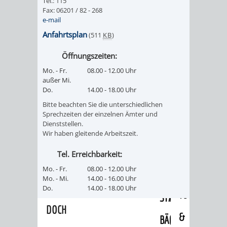
Tel.: 115
/
Fax: 06201 / 82 - 268
AMT
AMT
DENKMALSCHUTZBEHÖRDE
STÄDTISCHER
e-mail
BEREICH
DEZERNATE
FÜR
FÜR
Anfahrtsplan
(511
KB
)
HÄUSER
DENKMALSCHUTZ
Öffnungszeiten:
BAURECHT
BILDUNG
/
GENEHMIGUNGSVERFAHREN
TAG
Mo. - Fr.
08.00 - 12.00 Uhr
UND
UND
außer Mi.
LIEGENSCHAFTEN
Do.
14.00 - 18.00 Uhr
DES
DENKMALSCHUTZ
SPORT
Bitte beachten Sie die unterschiedlichen
ABWASSERBESEITIGUNG
OFFENEN
Sprechzeiten der einzelnen Ämter und
Dienststellen.
AMT
AMT
Wir haben gleitende Arbeitszeit.
DENKMALS
ERSCHLIESSUNGSBEITRAG
FÜR
FÜR
Tel. Erreichbarkeit:
ANTRAGSVERFAHREN
Mo. - Fr.
08.00 - 12.00 Uhr
IMMOBILIENWIRT
KULTUR,
Mo. - Mi.
14.00 - 16.00 Uhr
VERMIETE
Do.
14.00 - 18.00 Uhr
TOURISMUS
STABSSTELLE
HOCHBAU
DOCH
&
BÄDER
(PLANUNG