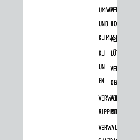
UMWELT-
VERWALTUNG
Ämter & Behörden
Einrichtungen in der Stadt
UND
HOHENSACH
KLIMASCHUTZ
VERKEHR
VERWALTUNG
Verkehrsinformationen
KLIMASCHUTZ
LÜTZELSACH
Bahnverkehr
UND
VERWALTUNG
Busverkehr
ENERGIEMANAGE
OBERFLOCKE
Ruftaxi
Carsharing
VERWALTUNGSSTE
VERWALTUNG
Park & Ride
RIPPENWEIER
RITSCHWEIE
Parken
VERWALTUNGSSTE
Radfahren