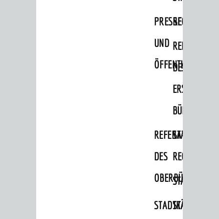
Bauherren
PRESSE-
RECHNUNGS
Vermiete doch an deine Stadt
UND
REFERAT
POLITIK & GREMIEN
ÖFFENTLICHKEITS
DES
Oberbürgermeister
ERSTEN
Bürgerinformationssystem
BÜRGERMEIS
Gemeinderat
Ortschaftsräte
REFERAT
STABSSTELL
Ausschüsse und Beiräte
DES
RECHT
Jugendgemeinderat
OBERBÜRGERMEI
STADTBIBLIO
Abgeordnete
STADTKÄMMEREI
STANDESAM
Stadtrecht