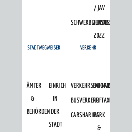
/ JAV
SCHWERBEHINDERTENVERTR
ZENSUS
2022
STADTWEGWEISER
VERKEHR
ÄMTER
EINRICHTUNGEN
VERKEHRSINFORMATIONEN
BAHNVERKEHR
&
IN
BUSVERKEHR
RUFTAXI
BEHÖRDEN
DER
CARSHARING
PARK
STADT
&