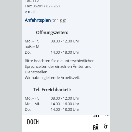
Tel.: 115
/
Fax: 06201 / 82 - 268
AMT
AMT
DENKMALSCHUTZBEHÖRDE
STÄDTISCHER
e-mail
BEREICH
DEZERNATE
FÜR
FÜR
Anfahrtsplan
(511
KB
)
HÄUSER
DENKMALSCHUTZ
Öffnungszeiten:
BAURECHT
BILDUNG
/
GENEHMIGUNGSVERFAHREN
TAG
Mo. - Fr.
08.00 - 12.00 Uhr
UND
UND
außer Mi.
LIEGENSCHAFTEN
Do.
14.00 - 18.00 Uhr
DES
DENKMALSCHUTZ
SPORT
Bitte beachten Sie die unterschiedlichen
ABWASSERBESEITIGUNG
OFFENEN
Sprechzeiten der einzelnen Ämter und
Dienststellen.
AMT
AMT
Wir haben gleitende Arbeitszeit.
DENKMALS
ERSCHLIESSUNGSBEITRAG
FÜR
FÜR
Tel. Erreichbarkeit:
ANTRAGSVERFAHREN
Mo. - Fr.
08.00 - 12.00 Uhr
IMMOBILIENWIRT
KULTUR,
Mo. - Mi.
14.00 - 16.00 Uhr
VERMIETE
Do.
14.00 - 18.00 Uhr
TOURISMUS
STABSSTELLE
HOCHBAU
DOCH
&
BÄDER
(PLANUNG