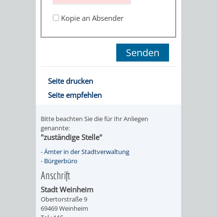
STADTENTWICKLUNG
HILFE
TAGESORDNUNG
BERATUNGSERGEBNI
Kopie an Absender
BERATUNGSERGEBNISSE
MENSCHEN
MENSCHEN
/
MIT
MIT
SITZUNGSUNTERLAGEN
BEHINDERUNG
DEMENZ
UMLEGUNGSAUSSCHUSS
BERATENDE
Seite drucken
Seite empfehlen
MIGRANTEN
BAUHERREN
AUSSCHÜSSE
/
Bitte beachten Sie die für Ihr Anliegen
BAUHERRENBERATUNG
GRUNDSTÜCKSWERTERMITTLUNG
BERATUNGSERGEBNISS
genannte:
"zuständige Stelle"
FLÜCHTLINGE
RATHAUS
DENKMALSCHUTZ
VERKAUF
-
Ämter in der Stadtverwaltung
-
Bürgerbüro
STÄDTISCHER
AUFGABEN
STEUERVORTEILE
Anschrift
BAUPLÄTZE
Stadt Weinheim
DER
SATZUNGEN
Obertorstraße 9
BÜRGERMEISTER
ÄMTER
69469 Weinheim
UNTEREN
VERKAUF
IM