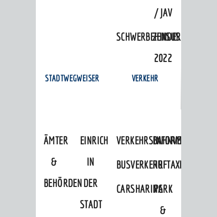
/ JAV
SCHWERBEHINDERTENVERTR
ZENSUS
2022
STADTWEGWEISER
VERKEHR
ÄMTER
EINRICHTUNGEN
VERKEHRSINFORMATIONEN
BAHNVERKEHR
&
IN
BUSVERKEHR
RUFTAXI
BEHÖRDEN
DER
CARSHARING
PARK
STADT
&