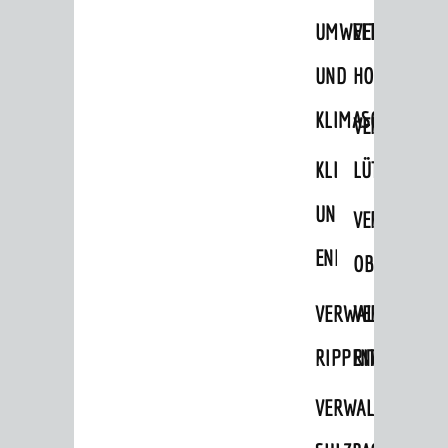
UMWELT-
VERWALTUNG
Ämter & Behörden
Einrichtungen in der Stadt
UND
HOHENSACH
KLIMASCHUTZ
VERKEHR
VERWALTUNG
Verkehrsinformationen
KLIMASCHUTZ
LÜTZELSACH
Bahnverkehr
UND
VERWALTUNG
Busverkehr
ENERGIEMANAGE
OBERFLOCKE
Ruftaxi
Carsharing
VERWALTUNGSSTE
VERWALTUNG
Park & Ride
RIPPENWEIER
RITSCHWEIE
Parken
VERWALTUNGSSTE
Radfahren