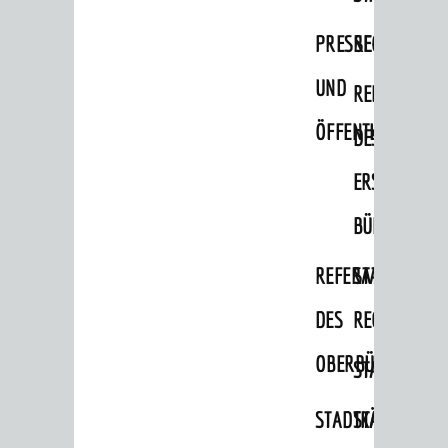
Bauherren
PRESSE-
RECHNUNGS
Vermiete doch an deine Stadt
UND
REFERAT
POLITIK & GREMIEN
ÖFFENTLICHKEITS
DES
Oberbürgermeister
ERSTEN
Bürgerinformationssystem
BÜRGERMEIS
Gemeinderat
Ortschaftsräte
REFERAT
STABSSTELL
Ausschüsse und Beiräte
DES
RECHT
Jugendgemeinderat
OBERBÜRGERMEI
STADTBIBLIO
Abgeordnete
STADTKÄMMEREI
STANDESAM
Stadtrecht