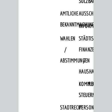
SULZBACH
Verkehrsplanung
AMTLICHE
AUSSCHREIBUNGE
STADTPLAN / GEOPORTAL
BEKANNTMACHUNGEN
INFORMATIONSPF
© Stadt Weinheim 2026
WAHLEN
STÄDTISCHE
Impressum
Datenschutz
Datenschutz-
Einstellungen
Kontakt
/
FINANZEN
ABSTIMMUNGEN
/
HAUSHALT
KOMMUNALE
RECHNUNGSS
STEUERN
STADTRECHT
PERSONALRAT