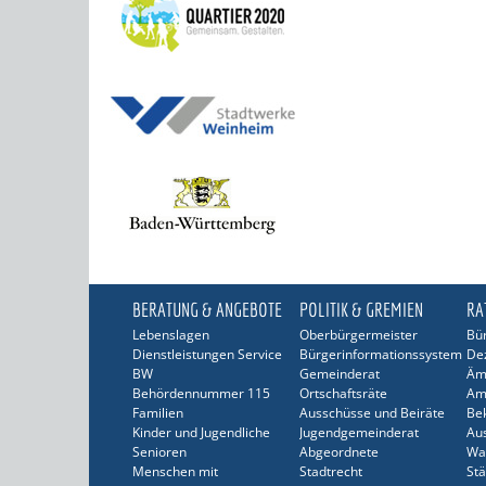
BERATUNG & ANGEBOTE
POLITIK & GREMIEN
RA
Lebenslagen
Oberbürgermeister
Bür
Dienstleistungen Service
Bürgerinformationssystem
De
BW
Gemeinderat
Äm
Behördennummer 115
Ortschaftsräte
Am
Familien
Ausschüsse und Beiräte
Be
Kinder und Jugendliche
Jugendgemeinderat
Au
Senioren
Abgeordnete
Wa
Menschen mit
Stadtrecht
Stä