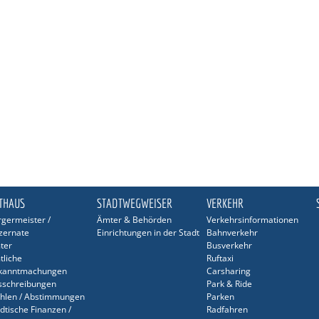
THAUS
STADTWEGWEISER
VERKEHR
germeister /
Ämter & Behörden
Verkehrsinformationen
zernate
Einrichtungen in der Stadt
Bahnverkehr
ter
Busverkehr
tliche
Ruftaxi
kanntmachungen
Carsharing
sschreibungen
Park & Ride
hlen / Abstimmungen
Parken
dtische Finanzen /
Radfahren