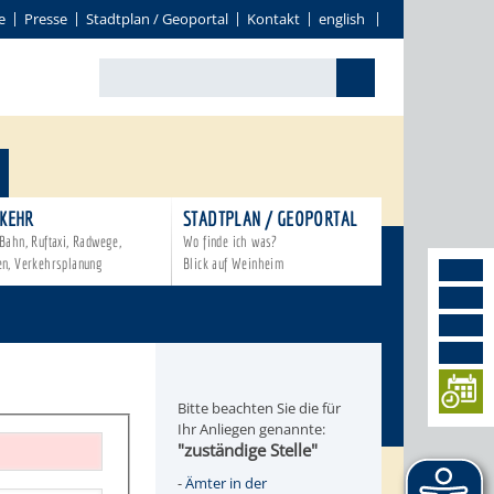
e
Presse
Stadtplan / Geoportal
Kontakt
english
KEHR
STADTPLAN / GEOPORTAL
Bahn, Ruftaxi, Radwege,
Wo finde ich was?
en, Verkehrsplanung
Blick auf Weinheim
Bitte beachten Sie die für
Ihr Anliegen genannte:
"zuständige Stelle"
-
Ämter in der