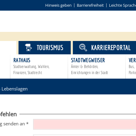
Hinweis geben
Barrierefreiheit
Leichte Sprach
VICE
TOURISMUS
KARRIEREPORTAL
RATHAUS
STADTWEGWEISER
VER
Stadtverwaltung, Wahlen,
Ämter & Behörden,
Bus, 
Finanzen, Stadtrecht
Einrichtungen in der Stadt
Park
»
Lebenslagen
fehlen
g senden an
*