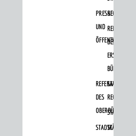
Bauherren
PRESSE-
RECHNUNGS
Vermiete doch an deine Stadt
UND
REFERAT
POLITIK & GREMIEN
ÖFFENTLICHKEITS
DES
Oberbürgermeister
ERSTEN
Bürgerinformationssystem
BÜRGERMEIS
Gemeinderat
Ortschaftsräte
REFERAT
STABSSTELL
Ausschüsse und Beiräte
DES
RECHT
Jugendgemeinderat
OBERBÜRGERMEI
STADTBIBLIO
Abgeordnete
STADTKÄMMEREI
STANDESAM
Stadtrecht