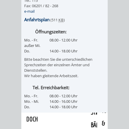
Tel.: 115
/
Fax: 06201 / 82 - 268
AMT
AMT
DENKMALSCHUTZBEHÖRDE
STÄDTISCHER
e-mail
BEREICH
DEZERNATE
FÜR
FÜR
Anfahrtsplan
(511
KB
)
HÄUSER
DENKMALSCHUTZ
Öffnungszeiten:
BAURECHT
BILDUNG
/
GENEHMIGUNGSVERFAHREN
TAG
Mo. - Fr.
08.00 - 12.00 Uhr
UND
UND
außer Mi.
LIEGENSCHAFTEN
Do.
14.00 - 18.00 Uhr
DES
DENKMALSCHUTZ
SPORT
Bitte beachten Sie die unterschiedlichen
ABWASSERBESEITIGUNG
OFFENEN
Sprechzeiten der einzelnen Ämter und
Dienststellen.
AMT
AMT
Wir haben gleitende Arbeitszeit.
DENKMALS
ERSCHLIESSUNGSBEITRAG
FÜR
FÜR
Tel. Erreichbarkeit:
ANTRAGSVERFAHREN
Mo. - Fr.
08.00 - 12.00 Uhr
IMMOBILIENWIRT
KULTUR,
Mo. - Mi.
14.00 - 16.00 Uhr
VERMIETE
Do.
14.00 - 18.00 Uhr
TOURISMUS
STABSSTELLE
HOCHBAU
DOCH
&
BÄDER
(PLANUNG