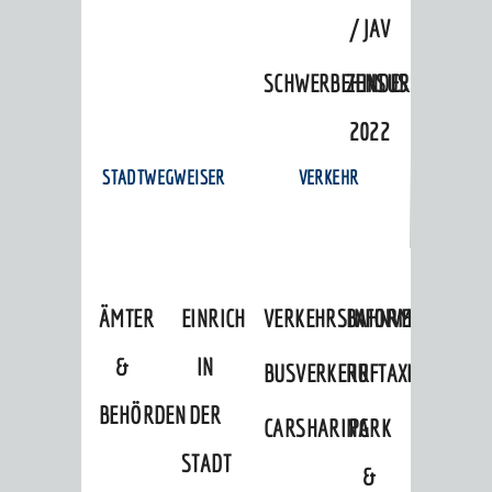
/ JAV
SCHWERBEHINDERTENVERTR
ZENSUS
2022
STADTWEGWEISER
VERKEHR
ÄMTER
EINRICHTUNGEN
VERKEHRSINFORMATIONEN
BAHNVERKEHR
&
IN
BUSVERKEHR
RUFTAXI
BEHÖRDEN
DER
CARSHARING
PARK
STADT
&