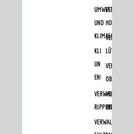
UMWELT-
VERWALTUNG
Ämter & Behörden
Einrichtungen in der Stadt
UND
HOHENSACH
KLIMASCHUTZ
VERKEHR
VERWALTUNG
Verkehrsinformationen
KLIMASCHUTZ
LÜTZELSACH
Bahnverkehr
UND
VERWALTUNG
Busverkehr
ENERGIEMANAGE
OBERFLOCKE
Ruftaxi
Carsharing
VERWALTUNGSSTE
VERWALTUNG
Park & Ride
RIPPENWEIER
RITSCHWEIE
Parken
VERWALTUNGSSTE
Radfahren