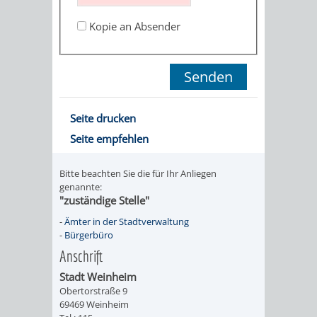
STADTENTWICKLUNG
HILFE
TAGESORDNUNG
BERATUNGSERGEBNI
Kopie an Absender
BERATUNGSERGEBNISSE
MENSCHEN
MENSCHEN
/
MIT
MIT
SITZUNGSUNTERLAGEN
BEHINDERUNG
DEMENZ
UMLEGUNGSAUSSCHUSS
BERATENDE
Seite drucken
Seite empfehlen
MIGRANTEN
BAUHERREN
AUSSCHÜSSE
/
Bitte beachten Sie die für Ihr Anliegen
BAUHERRENBERATUNG
GRUNDSTÜCKSWERTERMITTLUNG
BERATUNGSERGEBNISS
genannte:
"zuständige Stelle"
FLÜCHTLINGE
RATHAUS
DENKMALSCHUTZ
VERKAUF
-
Ämter in der Stadtverwaltung
-
Bürgerbüro
STÄDTISCHER
AUFGABEN
STEUERVORTEILE
Anschrift
BAUPLÄTZE
Stadt Weinheim
DER
SATZUNGEN
Obertorstraße 9
BÜRGERMEISTER
ÄMTER
69469 Weinheim
UNTEREN
VERKAUF
IM