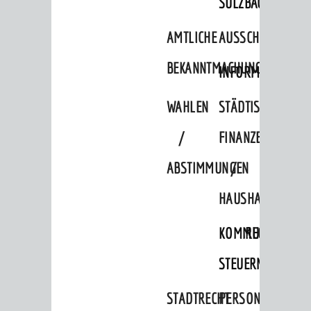
SULZBACH
Verkehrsplanung
AMTLICHE
AUSSCHREIBUNGE
STADTPLAN / GEOPORTAL
BEKANNTMACHUNGEN
INFORMATIONSPF
© Stadt Weinheim 2026
WAHLEN
STÄDTISCHE
Impressum
Datenschutz
Datenschutz-
Einstellungen
Kontakt
/
FINANZEN
ABSTIMMUNGEN
/
HAUSHALT
KOMMUNALE
RECHNUNGSS
STEUERN
STADTRECHT
PERSONALRAT