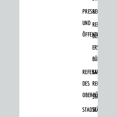
Bauherren
PRESSE-
RECHNUNGS
Vermiete doch an deine Stadt
UND
REFERAT
POLITIK & GREMIEN
ÖFFENTLICHKEITS
DES
Oberbürgermeister
ERSTEN
Bürgerinformationssystem
BÜRGERMEIS
Gemeinderat
Ortschaftsräte
REFERAT
STABSSTELL
Ausschüsse und Beiräte
DES
RECHT
Jugendgemeinderat
OBERBÜRGERMEI
STADTBIBLIO
Abgeordnete
STADTKÄMMEREI
STANDESAM
Stadtrecht