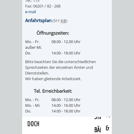
Tel.: 115
/
Fax: 06201 / 82 - 268
AMT
AMT
DENKMALSCHUTZBEHÖRDE
STÄDTISCHER
e-mail
BEREICH
DEZERNATE
FÜR
FÜR
Anfahrtsplan
(511
KB
)
HÄUSER
DENKMALSCHUTZ
Öffnungszeiten:
BAURECHT
BILDUNG
/
GENEHMIGUNGSVERFAHREN
TAG
Mo. - Fr.
08.00 - 12.00 Uhr
UND
UND
außer Mi.
LIEGENSCHAFTEN
Do.
14.00 - 18.00 Uhr
DES
DENKMALSCHUTZ
SPORT
Bitte beachten Sie die unterschiedlichen
ABWASSERBESEITIGUNG
OFFENEN
Sprechzeiten der einzelnen Ämter und
Dienststellen.
AMT
AMT
Wir haben gleitende Arbeitszeit.
DENKMALS
ERSCHLIESSUNGSBEITRAG
FÜR
FÜR
Tel. Erreichbarkeit:
ANTRAGSVERFAHREN
Mo. - Fr.
08.00 - 12.00 Uhr
IMMOBILIENWIRT
KULTUR,
Mo. - Mi.
14.00 - 16.00 Uhr
VERMIETE
Do.
14.00 - 18.00 Uhr
TOURISMUS
STABSSTELLE
HOCHBAU
DOCH
&
BÄDER
(PLANUNG