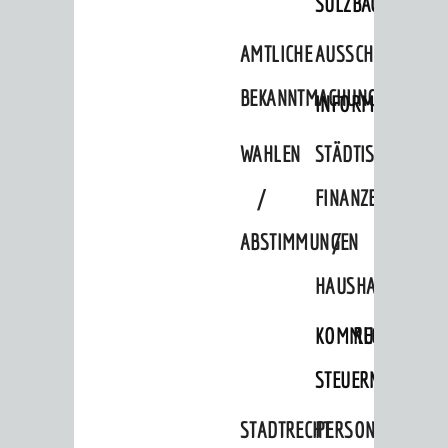
SULZBACH
Verkehrsplanung
AMTLICHE
AUSSCHREIBUNGE
STADTPLAN / GEOPORTAL
BEKANNTMACHUNGEN
INFORMATIONSPF
© Stadt Weinheim 2026
WAHLEN
STÄDTISCHE
Impressum
Datenschutz
Datenschutz-
Einstellungen
Kontakt
/
FINANZEN
ABSTIMMUNGEN
/
HAUSHALT
KOMMUNALE
RECHNUNGSS
STEUERN
STADTRECHT
PERSONALRAT