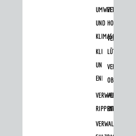
UMWELT-
VERWALTUNG
Ämter & Behörden
Einrichtungen in der Stadt
UND
HOHENSACH
KLIMASCHUTZ
VERKEHR
VERWALTUNG
Verkehrsinformationen
KLIMASCHUTZ
LÜTZELSACH
Bahnverkehr
UND
VERWALTUNG
Busverkehr
ENERGIEMANAGE
OBERFLOCKE
Ruftaxi
Carsharing
VERWALTUNGSSTE
VERWALTUNG
Park & Ride
RIPPENWEIER
RITSCHWEIE
Parken
VERWALTUNGSSTE
Radfahren