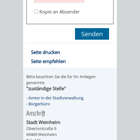
STADTENTWICKLUNG
HILFE
TAGESORDNUNG
BERATUNGSERGEBNI
Kopie an Absender
BERATUNGSERGEBNISSE
MENSCHEN
MENSCHEN
/
MIT
MIT
SITZUNGSUNTERLAGEN
BEHINDERUNG
DEMENZ
UMLEGUNGSAUSSCHUSS
BERATENDE
Seite drucken
Seite empfehlen
MIGRANTEN
BAUHERREN
AUSSCHÜSSE
/
Bitte beachten Sie die für Ihr Anliegen
BAUHERRENBERATUNG
GRUNDSTÜCKSWERTERMITTLUNG
BERATUNGSERGEBNISS
genannte:
"zuständige Stelle"
FLÜCHTLINGE
RATHAUS
DENKMALSCHUTZ
VERKAUF
-
Ämter in der Stadtverwaltung
-
Bürgerbüro
STÄDTISCHER
AUFGABEN
STEUERVORTEILE
Anschrift
BAUPLÄTZE
Stadt Weinheim
DER
SATZUNGEN
Obertorstraße 9
BÜRGERMEISTER
ÄMTER
69469 Weinheim
UNTEREN
VERKAUF
IM