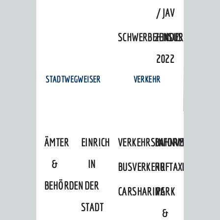
/ JAV
SCHWERBEHINDERTENVERTR
ZENSUS
2022
STADTWEGWEISER
VERKEHR
ÄMTER
EINRICHTUNGEN
VERKEHRSINFORMATIONEN
BAHNVERKEHR
&
IN
BUSVERKEHR
RUFTAXI
BEHÖRDEN
DER
CARSHARING
PARK
STADT
&