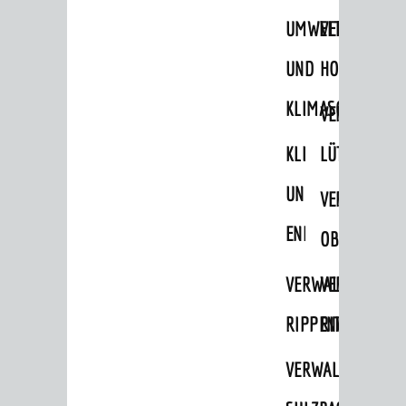
STADTWEGWEISER
UMWELT-
VERWALTUNG
Ämter & Behörden
UND
HOHENSACH
Einrichtungen in der Stadt
KLIMASCHUTZ
VERWALTUNG
VERKEHR
KLIMASCHUTZ
LÜTZELSACH
Verkehrsinformationen
UND
VERWALTUNG
Bahnverkehr
ENERGIEMANAGE
Busverkehr
OBERFLOCKE
Ruftaxi
VERWALTUNGSSTE
VERWALTUNG
Carsharing
RIPPENWEIER
RITSCHWEIE
Park & Ride
VERWALTUNGSSTE
Parken