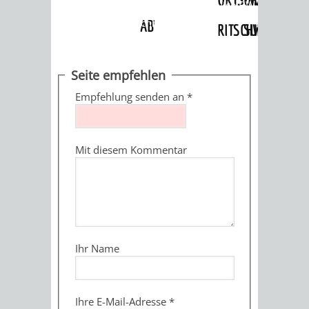
Angebote
»
Dienstleistungen Service BW
»
Verfahrensbeschreibung
ABWASSERBESEITIGUNG
RITSCHWEIER
SULZBACH
BEHÖRDENNUMMER
FAMILIEN
AUSSCHÜSSE
JUGENDGEMEINDE
Seite empfehlen
115
BERATUNG
UND
Empfehlung senden an
*
TAGESORDNUNG
PROJEKTE
UND
BEIRÄTE
/
Mit diesem Kommentar
HILFE
AUSSCHUSS
HAUPTAUSSCHUSS
SITZUNGSUNTERL
KINDER
SENIOREN
FÜR
BERATUNGSERGEBNISS
ABGEORDNETE
UND
TECHNIK,
BETREUUNG
FREIZEITANGEBOTE
KINDER-
STADTRECHT
Ihr Name
JUGENDLICHE
UMWELT
UND
BERATUNG
UND
UND
PFLEGE
UND
JUGENDBEIRAT
Ihre E-Mail-Adresse
*