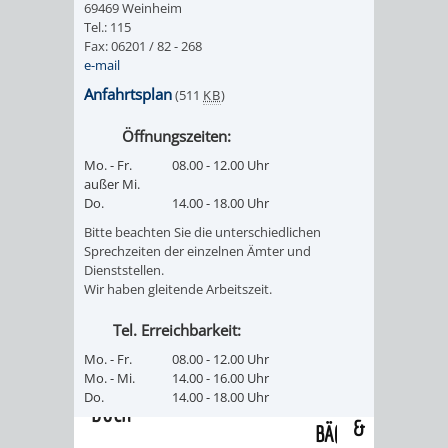
69469 Weinheim
/
AMT
AMT
Tel.: 115
DENKMALSCHUTZBEHÖRDE
STÄDTISCHER
BEREICH
Fax: 06201 / 82 - 268
DEZERNATE
e-mail
FÜR
FÜR
HÄUSER
DENKMALSCHUTZ
Anfahrtsplan
(511
KB
)
BAURECHT
BILDUNG
/
GENEHMIGUNGSVERFAHREN
TAG
Öffnungszeiten:
UND
UND
Mo. - Fr.
08.00 - 12.00 Uhr
LIEGENSCHAFTEN
DES
außer Mi.
DENKMALSCHUTZ
SPORT
Do.
14.00 - 18.00 Uhr
ABWASSERBESEITIGUNG
OFFENEN
Bitte beachten Sie die unterschiedlichen
AMT
AMT
Sprechzeiten der einzelnen Ämter und
DENKMALS
ERSCHLIESSUNGSBEITRAG
Dienststellen.
Wir haben gleitende Arbeitszeit.
FÜR
FÜR
ANTRAGSVERFAHREN
Tel. Erreichbarkeit:
IMMOBILIENWIRT
KULTUR,
Mo. - Fr.
08.00 - 12.00 Uhr
VERMIETE
Mo. - Mi.
14.00 - 16.00 Uhr
TOURISMUS
STABSSTELLE
HOCHBAU
Do.
14.00 - 18.00 Uhr
DOCH
&
BÄDER
(PLANUNG