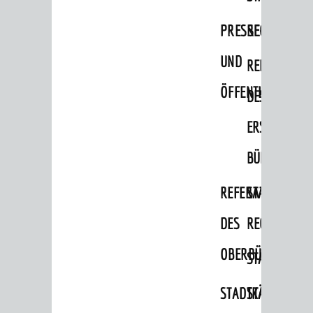
Migranten / Flüchtlinge
PRESSE-
RECHNUNGS
Bauherren
UND
REFERAT
Vermiete doch an deine Stadt
ÖFFENTLICHKEITS
DES
POLITIK & GREMIEN
Oberbürgermeister
ERSTEN
Bürgerinformationssystem
BÜRGERMEIS
Gemeinderat
REFERAT
STABSSTELL
Ortschaftsräte
DES
RECHT
Ausschüsse und Beiräte
OBERBÜRGERMEI
STADTBIBLIO
Jugendgemeinderat
Abgeordnete
STADTKÄMMEREI
STANDESAM
Stadtrecht