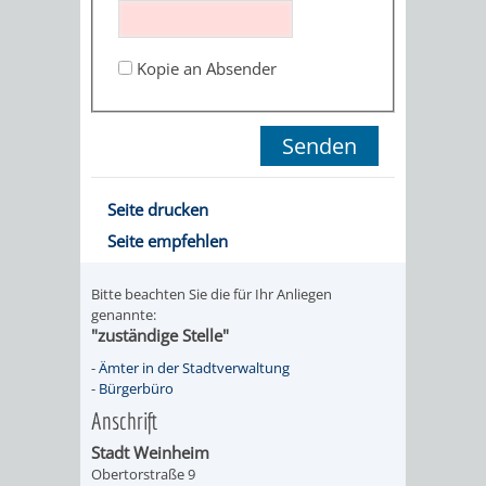
STADTENTWICKLUNG
HILFE
TAGESORDNUNG
BERATUNGSERGEBNI
BERATUNGSERGEBNISSE
Kopie an Absender
MENSCHEN
MENSCHEN
/
MIT
MIT
SITZUNGSUNTERLAGEN
BEHINDERUNG
DEMENZ
UMLEGUNGSAUSSCHUSS
BERATENDE
Seite drucken
MIGRANTEN
BAUHERREN
AUSSCHÜSSE
Seite empfehlen
/
BAUHERRENBERATUNG
GRUNDSTÜCKSWERTERMITTLUNG
BERATUNGSERGEBNISS
Bitte beachten Sie die für Ihr Anliegen
FLÜCHTLINGE
genannte:
RATHAUS
DENKMALSCHUTZ
VERKAUF
"zuständige Stelle"
-
Ämter in der Stadtverwaltung
STÄDTISCHER
AUFGABEN
STEUERVORTEILE
-
Bürgerbüro
Anschrift
BAUPLÄTZE
DER
SATZUNGEN
Stadt Weinheim
BÜRGERMEISTER
ÄMTER
Obertorstraße 9
UNTEREN
VERKAUF
IM