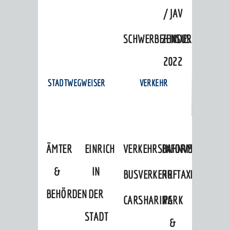
/ JAV
SCHWERBEHINDERTENVERTR
ZENSUS
2022
STADTWEGWEISER
VERKEHR
ÄMTER
EINRICHTUNGEN
VERKEHRSINFORMATIONEN
BAHNVERKEHR
&
IN
BUSVERKEHR
RUFTAXI
BEHÖRDEN
DER
CARSHARING
PARK
STADT
&