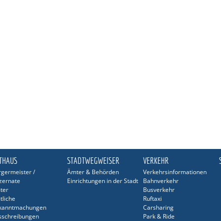
THAUS
STADTWEGWEISER
VERKEHR
germeister /
Ämter & Behörden
Verkehrsinformationen
zernate
Einrichtungen in der Stadt
Bahnverkehr
ter
Busverkehr
tliche
Ruftaxi
kanntmachungen
Carsharing
sschreibungen
Park & Ride