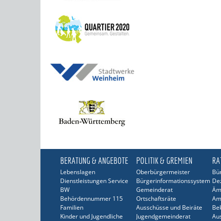
BERATUNG & ANGEBOTE
POLITIK & GREMIEN
RA
Lebenslagen
Oberbürgermeister
Bür
Dienstleistungen Service
Bürgerinformationssystem
De
BW
Gemeinderat
Äm
Behördennummer 115
Ortschaftsräte
Am
Familien
Ausschüsse und Beiräte
Be
Kinder und Jugendliche
Jugendgemeinderat
Au