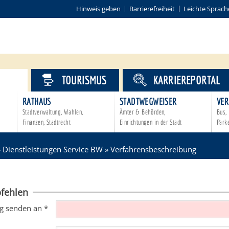
Hinweis geben
Barrierefreiheit
Leichte Sprach
VICE
TOURISMUS
KARRIEREPORTAL
RATHAUS
STADTWEGWEISER
VER
Stadtverwaltung, Wahlen,
Ämter & Behörden,
Bus, 
Finanzen, Stadtrecht
Einrichtungen in der Stadt
Park
»
Dienstleistungen Service BW
»
Verfahrensbeschreibung
fehlen
g senden an
*