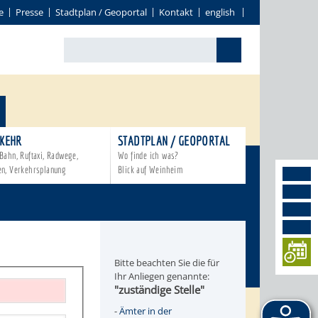
e
Presse
Stadtplan / Geoportal
Kontakt
english
KEHR
STADTPLAN / GEOPORTAL
Bahn, Ruftaxi, Radwege,
Wo finde ich was?
en, Verkehrsplanung
Blick auf Weinheim
Bitte beachten Sie die für
Ihr Anliegen genannte:
"zuständige Stelle"
-
Ämter in der