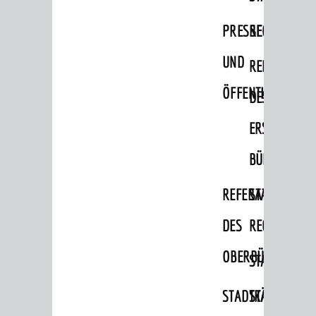
Migranten / Flüchtlinge
PRESSE-
RECHNUNGS
Bauherren
UND
REFERAT
Vermiete doch an deine Stadt
ÖFFENTLICHKEITS
DES
POLITIK & GREMIEN
Oberbürgermeister
ERSTEN
Bürgerinformationssystem
BÜRGERMEIS
Gemeinderat
REFERAT
STABSSTELL
Ortschaftsräte
DES
RECHT
Ausschüsse und Beiräte
OBERBÜRGERMEI
STADTBIBLIO
Jugendgemeinderat
Abgeordnete
STADTKÄMMEREI
STANDESAM
Stadtrecht