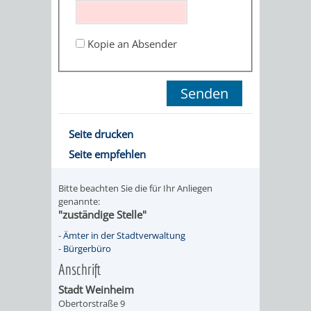
STADTENTWICKLUNG
HILFE
TAGESORDNUNG
BERATUNGSERGEBNI
BERATUNGSERGEBNISSE
Kopie an Absender
MENSCHEN
MENSCHEN
/
MIT
MIT
SITZUNGSUNTERLAGEN
BEHINDERUNG
DEMENZ
UMLEGUNGSAUSSCHUSS
BERATENDE
Seite drucken
MIGRANTEN
BAUHERREN
AUSSCHÜSSE
Seite empfehlen
/
BAUHERRENBERATUNG
GRUNDSTÜCKSWERTERMITTLUNG
BERATUNGSERGEBNISS
Bitte beachten Sie die für Ihr Anliegen
FLÜCHTLINGE
genannte:
RATHAUS
DENKMALSCHUTZ
VERKAUF
"zuständige Stelle"
-
Ämter in der Stadtverwaltung
STÄDTISCHER
AUFGABEN
STEUERVORTEILE
-
Bürgerbüro
Anschrift
BAUPLÄTZE
DER
SATZUNGEN
Stadt Weinheim
BÜRGERMEISTER
ÄMTER
Obertorstraße 9
UNTEREN
VERKAUF
IM