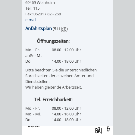
69469 Weinheim
/
AMT
AMT
Tel.: 115
DENKMALSCHUTZBEHÖRDE
STÄDTISCHER
BEREICH
Fax: 06201 / 82 - 268
DEZERNATE
e-mail
FÜR
FÜR
HÄUSER
DENKMALSCHUTZ
Anfahrtsplan
(511
KB
)
BAURECHT
BILDUNG
/
GENEHMIGUNGSVERFAHREN
TAG
Öffnungszeiten:
UND
UND
Mo. - Fr.
08.00 - 12.00 Uhr
LIEGENSCHAFTEN
DES
außer Mi.
DENKMALSCHUTZ
SPORT
Do.
14.00 - 18.00 Uhr
ABWASSERBESEITIGUNG
OFFENEN
Bitte beachten Sie die unterschiedlichen
AMT
AMT
Sprechzeiten der einzelnen Ämter und
DENKMALS
ERSCHLIESSUNGSBEITRAG
Dienststellen.
Wir haben gleitende Arbeitszeit.
FÜR
FÜR
ANTRAGSVERFAHREN
Tel. Erreichbarkeit:
IMMOBILIENWIRT
KULTUR,
Mo. - Fr.
08.00 - 12.00 Uhr
VERMIETE
Mo. - Mi.
14.00 - 16.00 Uhr
TOURISMUS
STABSSTELLE
HOCHBAU
Do.
14.00 - 18.00 Uhr
DOCH
&
BÄDER
(PLANUNG