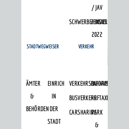
/ JAV
SCHWERBEHINDERTENVERTR
ZENSUS
2022
STADTWEGWEISER
VERKEHR
ÄMTER
EINRICHTUNGEN
VERKEHRSINFORMATIONEN
BAHNVERKEHR
&
IN
BUSVERKEHR
RUFTAXI
BEHÖRDEN
DER
CARSHARING
PARK
STADT
&