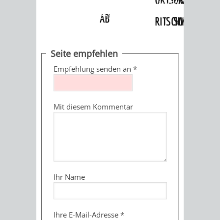
Angebote
»
Dienstleistungen Service BW
»
Verfahrensbeschreibung
ABWASSERBESEITIGUNG
RITSCHWEIER
SULZBACH
BEHÖRDENNUMMER
FAMILIEN
AUSSCHÜSSE
JUGENDGEMEINDE
Seite empfehlen
115
BERATUNG
UND
Empfehlung senden an
*
TAGESORDNUNG
PROJEKTE
UND
BEIRÄTE
/
Mit diesem Kommentar
HILFE
AUSSCHUSS
HAUPTAUSSCHUSS
SITZUNGSUNTERL
KINDER
SENIOREN
FÜR
BERATUNGSERGEBNISS
ABGEORDNETE
UND
TECHNIK,
BETREUUNG
FREIZEITANGEBOTE
KINDER-
STADTRECHT
Ihr Name
JUGENDLICHE
UMWELT
UND
BERATUNG
UND
UND
PFLEGE
UND
JUGENDBEIRAT
Ihre E-Mail-Adresse
*