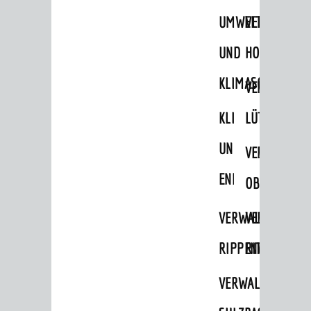
STADTWEGWEISER
UMWELT-
VERWALTUNG
Ämter & Behörden
UND
HOHENSACH
Einrichtungen in der Stadt
KLIMASCHUTZ
VERWALTUNG
VERKEHR
KLIMASCHUTZ
LÜTZELSACH
Verkehrsinformationen
UND
VERWALTUNG
Bahnverkehr
ENERGIEMANAGE
Busverkehr
OBERFLOCKE
Ruftaxi
VERWALTUNGSSTE
VERWALTUNG
Carsharing
RIPPENWEIER
RITSCHWEIE
Park & Ride
VERWALTUNGSSTE
Parken