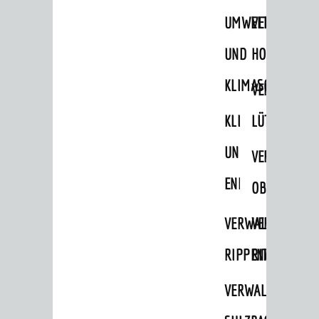
STADTWEGWEISER
UMWELT-
VERWALTUNG
Ämter & Behörden
UND
HOHENSACH
Einrichtungen in der Stadt
KLIMASCHUTZ
VERWALTUNG
VERKEHR
KLIMASCHUTZ
LÜTZELSACH
Verkehrsinformationen
UND
VERWALTUNG
Bahnverkehr
ENERGIEMANAGE
Busverkehr
OBERFLOCKE
Ruftaxi
VERWALTUNGSSTE
VERWALTUNG
Carsharing
RIPPENWEIER
RITSCHWEIE
Park & Ride
VERWALTUNGSSTE
Parken