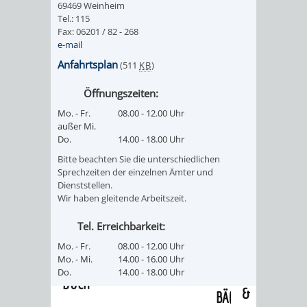
69469 Weinheim
/
AMT
AMT
Tel.: 115
DENKMALSCHUTZBEHÖRDE
STÄDTISCHER
BEREICH
Fax: 06201 / 82 - 268
DEZERNATE
e-mail
FÜR
FÜR
HÄUSER
DENKMALSCHUTZ
Anfahrtsplan
(511
KB
)
BAURECHT
BILDUNG
/
GENEHMIGUNGSVERFAHREN
TAG
Öffnungszeiten:
UND
UND
Mo. - Fr.
08.00 - 12.00 Uhr
LIEGENSCHAFTEN
DES
außer Mi.
DENKMALSCHUTZ
SPORT
Do.
14.00 - 18.00 Uhr
ABWASSERBESEITIGUNG
OFFENEN
Bitte beachten Sie die unterschiedlichen
AMT
AMT
Sprechzeiten der einzelnen Ämter und
DENKMALS
ERSCHLIESSUNGSBEITRAG
Dienststellen.
Wir haben gleitende Arbeitszeit.
FÜR
FÜR
ANTRAGSVERFAHREN
Tel. Erreichbarkeit:
IMMOBILIENWIRT
KULTUR,
Mo. - Fr.
08.00 - 12.00 Uhr
VERMIETE
Mo. - Mi.
14.00 - 16.00 Uhr
TOURISMUS
STABSSTELLE
HOCHBAU
Do.
14.00 - 18.00 Uhr
DOCH
&
BÄDER
(PLANUNG