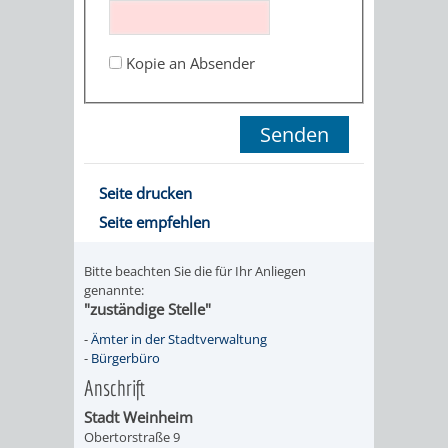
STADTENTWICKLUNG
HILFE
TAGESORDNUNG
BERATUNGSERGEBNI
BERATUNGSERGEBNISSE
Kopie an Absender
MENSCHEN
MENSCHEN
/
MIT
MIT
SITZUNGSUNTERLAGEN
BEHINDERUNG
DEMENZ
UMLEGUNGSAUSSCHUSS
BERATENDE
Seite drucken
MIGRANTEN
BAUHERREN
AUSSCHÜSSE
Seite empfehlen
/
BAUHERRENBERATUNG
GRUNDSTÜCKSWERTERMITTLUNG
BERATUNGSERGEBNISS
Bitte beachten Sie die für Ihr Anliegen
FLÜCHTLINGE
genannte:
RATHAUS
DENKMALSCHUTZ
VERKAUF
"zuständige Stelle"
-
Ämter in der Stadtverwaltung
STÄDTISCHER
AUFGABEN
STEUERVORTEILE
-
Bürgerbüro
Anschrift
BAUPLÄTZE
DER
SATZUNGEN
Stadt Weinheim
BÜRGERMEISTER
ÄMTER
Obertorstraße 9
UNTEREN
VERKAUF
IM