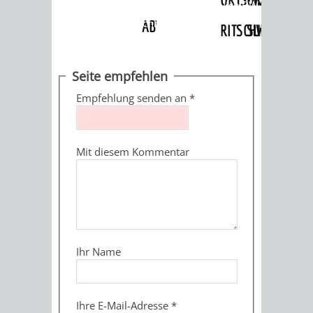
Angebote
»
Dienstleistungen Service BW
»
Verfahrensbeschreibung
ABWASSERBESEITIGUNG
RITSCHWEIER
SULZBACH
BEHÖRDENNUMMER
FAMILIEN
AUSSCHÜSSE
JUGENDGEMEINDE
Seite empfehlen
115
BERATUNG
UND
Empfehlung senden an
*
TAGESORDNUNG
PROJEKTE
UND
BEIRÄTE
/
Mit diesem Kommentar
HILFE
AUSSCHUSS
HAUPTAUSSCHUSS
SITZUNGSUNTERL
KINDER
SENIOREN
FÜR
BERATUNGSERGEBNISS
ABGEORDNETE
UND
TECHNIK,
BETREUUNG
FREIZEITANGEBOTE
KINDER-
STADTRECHT
Ihr Name
JUGENDLICHE
UMWELT
UND
BERATUNG
UND
UND
PFLEGE
UND
JUGENDBEIRAT
Ihre E-Mail-Adresse
*