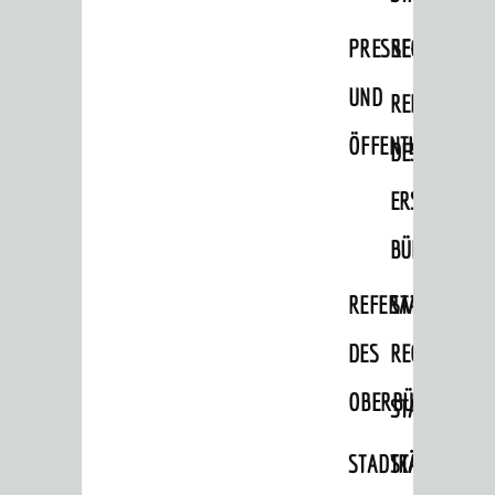
Migranten / Flüchtlinge
PRESSE-
RECHNUNGS
Bauherren
UND
REFERAT
Vermiete doch an deine Stadt
ÖFFENTLICHKEITS
DES
POLITIK & GREMIEN
Oberbürgermeister
ERSTEN
Bürgerinformationssystem
BÜRGERMEIS
Gemeinderat
REFERAT
STABSSTELL
Ortschaftsräte
DES
RECHT
Ausschüsse und Beiräte
OBERBÜRGERMEI
STADTBIBLIO
Jugendgemeinderat
Abgeordnete
STADTKÄMMEREI
STANDESAM
Stadtrecht