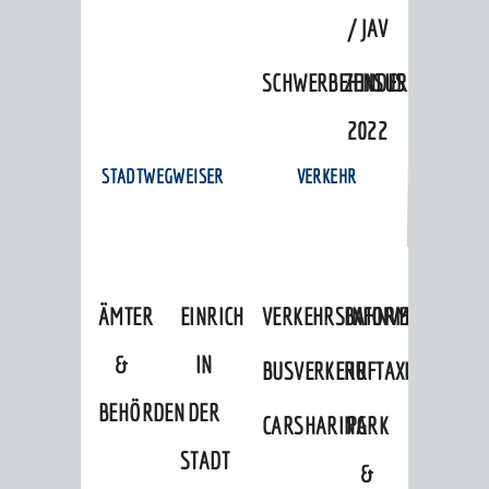
/ JAV
SCHWERBEHINDERTENVERTR
ZENSUS
2022
STADTWEGWEISER
VERKEHR
ÄMTER
EINRICHTUNGEN
VERKEHRSINFORMATIONEN
BAHNVERKEHR
&
IN
BUSVERKEHR
RUFTAXI
BEHÖRDEN
DER
CARSHARING
PARK
STADT
&