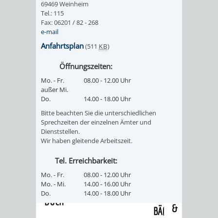
69469 Weinheim
/
AMT
AMT
Tel.: 115
DENKMALSCHUTZBEHÖRDE
STÄDTISCHER
BEREICH
Fax: 06201 / 82 - 268
DEZERNATE
e-mail
FÜR
FÜR
HÄUSER
DENKMALSCHUTZ
Anfahrtsplan
(511
KB
)
BAURECHT
BILDUNG
/
GENEHMIGUNGSVERFAHREN
TAG
Öffnungszeiten:
UND
UND
Mo. - Fr.
08.00 - 12.00 Uhr
LIEGENSCHAFTEN
DES
außer Mi.
DENKMALSCHUTZ
SPORT
Do.
14.00 - 18.00 Uhr
ABWASSERBESEITIGUNG
OFFENEN
Bitte beachten Sie die unterschiedlichen
AMT
AMT
Sprechzeiten der einzelnen Ämter und
DENKMALS
ERSCHLIESSUNGSBEITRAG
Dienststellen.
Wir haben gleitende Arbeitszeit.
FÜR
FÜR
ANTRAGSVERFAHREN
Tel. Erreichbarkeit:
IMMOBILIENWIRT
KULTUR,
Mo. - Fr.
08.00 - 12.00 Uhr
VERMIETE
Mo. - Mi.
14.00 - 16.00 Uhr
TOURISMUS
STABSSTELLE
HOCHBAU
Do.
14.00 - 18.00 Uhr
DOCH
&
BÄDER
(PLANUNG