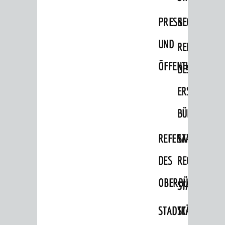
Migranten / Flüchtlinge
PRESSE-
RECHNUNGS
Bauherren
UND
REFERAT
Vermiete doch an deine Stadt
ÖFFENTLICHKEITS
DES
POLITIK & GREMIEN
Oberbürgermeister
ERSTEN
Bürgerinformationssystem
BÜRGERMEIS
Gemeinderat
REFERAT
STABSSTELL
Ortschaftsräte
DES
RECHT
Ausschüsse und Beiräte
OBERBÜRGERMEI
STADTBIBLIO
Jugendgemeinderat
Abgeordnete
STADTKÄMMEREI
STANDESAM
Stadtrecht