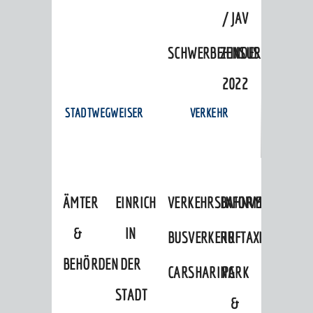
/ JAV
SCHWERBEHINDERTENVERTR
ZENSUS
2022
STADTWEGWEISER
VERKEHR
ÄMTER
EINRICHTUNGEN
VERKEHRSINFORMATIONEN
BAHNVERKEHR
&
IN
BUSVERKEHR
RUFTAXI
BEHÖRDEN
DER
CARSHARING
PARK
STADT
&