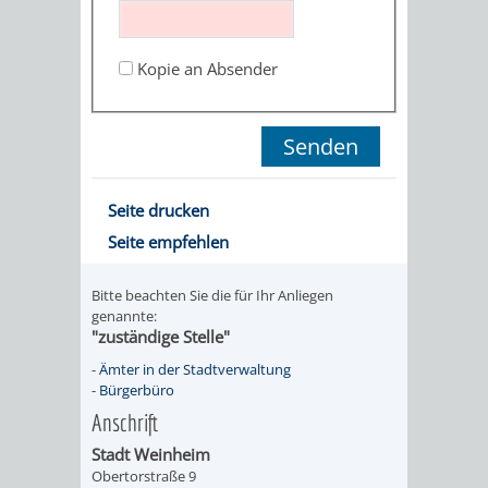
STADTENTWICKLUNG
HILFE
TAGESORDNUNG
BERATUNGSERGEBNI
BERATUNGSERGEBNISSE
Kopie an Absender
MENSCHEN
MENSCHEN
/
MIT
MIT
SITZUNGSUNTERLAGEN
BEHINDERUNG
DEMENZ
UMLEGUNGSAUSSCHUSS
BERATENDE
Seite drucken
MIGRANTEN
BAUHERREN
AUSSCHÜSSE
Seite empfehlen
/
BAUHERRENBERATUNG
GRUNDSTÜCKSWERTERMITTLUNG
BERATUNGSERGEBNISS
Bitte beachten Sie die für Ihr Anliegen
FLÜCHTLINGE
genannte:
RATHAUS
DENKMALSCHUTZ
VERKAUF
"zuständige Stelle"
-
Ämter in der Stadtverwaltung
STÄDTISCHER
AUFGABEN
STEUERVORTEILE
-
Bürgerbüro
Anschrift
BAUPLÄTZE
DER
SATZUNGEN
Stadt Weinheim
BÜRGERMEISTER
ÄMTER
Obertorstraße 9
UNTEREN
VERKAUF
IM