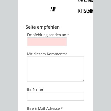
Angebote
»
Dienstleistungen Service BW
»
Verfahrensbeschreibung
ABWASSERBESEITIGUNG
RITSCHWEIER
SULZBACH
BEHÖRDENNUMMER
FAMILIEN
AUSSCHÜSSE
JUGENDGEMEINDE
Seite empfehlen
115
BERATUNG
UND
Empfehlung senden an
*
TAGESORDNUNG
PROJEKTE
UND
BEIRÄTE
/
Mit diesem Kommentar
HILFE
AUSSCHUSS
HAUPTAUSSCHUSS
SITZUNGSUNTERL
KINDER
SENIOREN
FÜR
BERATUNGSERGEBNISS
ABGEORDNETE
UND
TECHNIK,
BETREUUNG
FREIZEITANGEBOTE
KINDER-
STADTRECHT
Ihr Name
JUGENDLICHE
UMWELT
UND
BERATUNG
UND
UND
PFLEGE
UND
JUGENDBEIRAT
Ihre E-Mail-Adresse
*