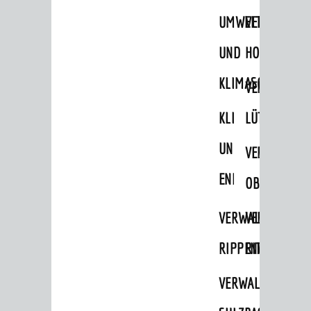
STADTWEGWEISER
UMWELT-
VERWALTUNG
Ämter & Behörden
UND
HOHENSACH
Einrichtungen in der Stadt
KLIMASCHUTZ
VERWALTUNG
VERKEHR
KLIMASCHUTZ
LÜTZELSACH
Verkehrsinformationen
UND
VERWALTUNG
Bahnverkehr
ENERGIEMANAGE
Busverkehr
OBERFLOCKE
Ruftaxi
VERWALTUNGSSTE
VERWALTUNG
Carsharing
RIPPENWEIER
RITSCHWEIE
Park & Ride
VERWALTUNGSSTE
Parken