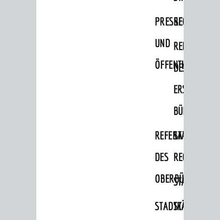
Migranten / Flüchtlinge
PRESSE-
RECHNUNGS
Bauherren
UND
REFERAT
Vermiete doch an deine Stadt
ÖFFENTLICHKEITS
DES
POLITIK & GREMIEN
Oberbürgermeister
ERSTEN
Bürgerinformationssystem
BÜRGERMEIS
Gemeinderat
REFERAT
STABSSTELL
Ortschaftsräte
DES
RECHT
Ausschüsse und Beiräte
OBERBÜRGERMEI
STADTBIBLIO
Jugendgemeinderat
Abgeordnete
STADTKÄMMEREI
STANDESAM
Stadtrecht