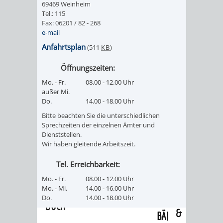
69469 Weinheim
/
AMT
AMT
Tel.: 115
DENKMALSCHUTZBEHÖRDE
STÄDTISCHER
BEREICH
Fax: 06201 / 82 - 268
DEZERNATE
e-mail
FÜR
FÜR
HÄUSER
DENKMALSCHUTZ
Anfahrtsplan
(511
KB
)
BAURECHT
BILDUNG
/
GENEHMIGUNGSVERFAHREN
TAG
Öffnungszeiten:
UND
UND
Mo. - Fr.
08.00 - 12.00 Uhr
LIEGENSCHAFTEN
DES
außer Mi.
DENKMALSCHUTZ
SPORT
Do.
14.00 - 18.00 Uhr
ABWASSERBESEITIGUNG
OFFENEN
Bitte beachten Sie die unterschiedlichen
AMT
AMT
Sprechzeiten der einzelnen Ämter und
DENKMALS
ERSCHLIESSUNGSBEITRAG
Dienststellen.
Wir haben gleitende Arbeitszeit.
FÜR
FÜR
ANTRAGSVERFAHREN
Tel. Erreichbarkeit:
IMMOBILIENWIRT
KULTUR,
Mo. - Fr.
08.00 - 12.00 Uhr
VERMIETE
Mo. - Mi.
14.00 - 16.00 Uhr
TOURISMUS
STABSSTELLE
HOCHBAU
Do.
14.00 - 18.00 Uhr
DOCH
&
BÄDER
(PLANUNG