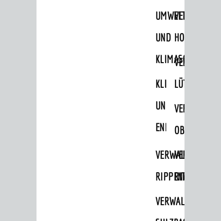
STADTWEGWEISER
UMWELT-
VERWALTUNG
Ämter & Behörden
UND
HOHENSACH
Einrichtungen in der Stadt
KLIMASCHUTZ
VERWALTUNG
VERKEHR
KLIMASCHUTZ
LÜTZELSACH
Verkehrsinformationen
UND
VERWALTUNG
Bahnverkehr
ENERGIEMANAGE
Busverkehr
OBERFLOCKE
Ruftaxi
VERWALTUNGSSTE
VERWALTUNG
Carsharing
RIPPENWEIER
RITSCHWEIE
Park & Ride
VERWALTUNGSSTE
Parken