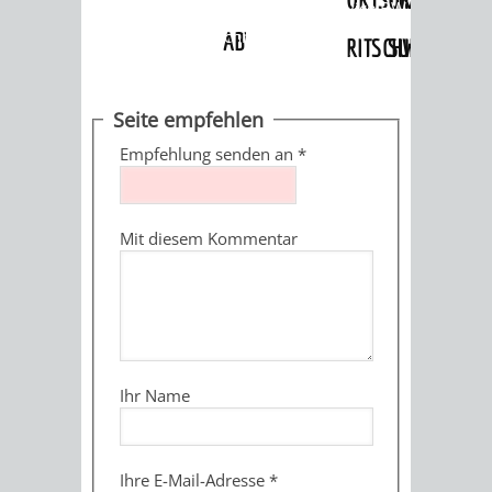
Angebote
»
Dienstleistungen Service BW
»
Verfahrensbeschreibung
ABWASSERBESEITIGUNG
RITSCHWEIER
SULZBACH
BEHÖRDENNUMMER
FAMILIEN
AUSSCHÜSSE
JUGENDGEMEINDE
Seite empfehlen
115
BERATUNG
UND
Empfehlung senden an
*
TAGESORDNUNG
PROJEKTE
UND
BEIRÄTE
/
Mit diesem Kommentar
HILFE
AUSSCHUSS
HAUPTAUSSCHUSS
SITZUNGSUNTERL
KINDER
SENIOREN
FÜR
BERATUNGSERGEBNISS
ABGEORDNETE
UND
TECHNIK,
BETREUUNG
FREIZEITANGEBOTE
KINDER-
STADTRECHT
Ihr Name
JUGENDLICHE
UMWELT
UND
BERATUNG
UND
UND
PFLEGE
UND
JUGENDBEIRAT
Ihre E-Mail-Adresse
*