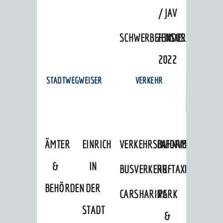
/ JAV
SCHWERBEHINDERTENVERTR
ZENSUS
2022
STADTWEGWEISER
VERKEHR
ÄMTER
EINRICHTUNGEN
VERKEHRSINFORMATIONEN
BAHNVERKEHR
&
IN
BUSVERKEHR
RUFTAXI
BEHÖRDEN
DER
CARSHARING
PARK
STADT
&