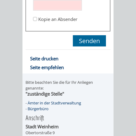
STADTENTWICKLUNG
HILFE
TAGESORDNUNG
BERATUNGSERGEBNI
BERATUNGSERGEBNISSE
Kopie an Absender
MENSCHEN
MENSCHEN
/
MIT
MIT
SITZUNGSUNTERLAGEN
BEHINDERUNG
DEMENZ
UMLEGUNGSAUSSCHUSS
BERATENDE
Seite drucken
MIGRANTEN
BAUHERREN
AUSSCHÜSSE
Seite empfehlen
/
BAUHERRENBERATUNG
GRUNDSTÜCKSWERTERMITTLUNG
BERATUNGSERGEBNISS
Bitte beachten Sie die für Ihr Anliegen
FLÜCHTLINGE
genannte:
RATHAUS
DENKMALSCHUTZ
VERKAUF
"zuständige Stelle"
-
Ämter in der Stadtverwaltung
STÄDTISCHER
AUFGABEN
STEUERVORTEILE
-
Bürgerbüro
Anschrift
BAUPLÄTZE
DER
SATZUNGEN
Stadt Weinheim
BÜRGERMEISTER
ÄMTER
Obertorstraße 9
UNTEREN
VERKAUF
IM