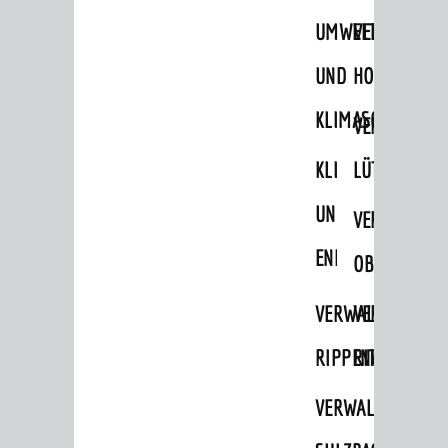
STADTWEGWEISER
UMWELT-
VERWALTUNG
Ämter & Behörden
UND
HOHENSACH
Einrichtungen in der Stadt
KLIMASCHUTZ
VERWALTUNG
VERKEHR
KLIMASCHUTZ
LÜTZELSACH
Verkehrsinformationen
UND
VERWALTUNG
Bahnverkehr
ENERGIEMANAGE
Busverkehr
OBERFLOCKE
Ruftaxi
VERWALTUNGSSTE
VERWALTUNG
Carsharing
RIPPENWEIER
RITSCHWEIE
Park & Ride
VERWALTUNGSSTE
Parken