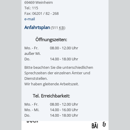
69469 Weinheim
/
AMT
AMT
Tel.: 115
DENKMALSCHUTZBEHÖRDE
STÄDTISCHER
BEREICH
Fax: 06201 / 82 - 268
DEZERNATE
e-mail
FÜR
FÜR
HÄUSER
DENKMALSCHUTZ
Anfahrtsplan
(511
KB
)
BAURECHT
BILDUNG
/
GENEHMIGUNGSVERFAHREN
TAG
Öffnungszeiten:
UND
UND
Mo. - Fr.
08.00 - 12.00 Uhr
LIEGENSCHAFTEN
DES
außer Mi.
DENKMALSCHUTZ
SPORT
Do.
14.00 - 18.00 Uhr
ABWASSERBESEITIGUNG
OFFENEN
Bitte beachten Sie die unterschiedlichen
AMT
AMT
Sprechzeiten der einzelnen Ämter und
DENKMALS
ERSCHLIESSUNGSBEITRAG
Dienststellen.
Wir haben gleitende Arbeitszeit.
FÜR
FÜR
ANTRAGSVERFAHREN
Tel. Erreichbarkeit:
IMMOBILIENWIRT
KULTUR,
Mo. - Fr.
08.00 - 12.00 Uhr
VERMIETE
Mo. - Mi.
14.00 - 16.00 Uhr
TOURISMUS
STABSSTELLE
HOCHBAU
Do.
14.00 - 18.00 Uhr
DOCH
&
BÄDER
(PLANUNG