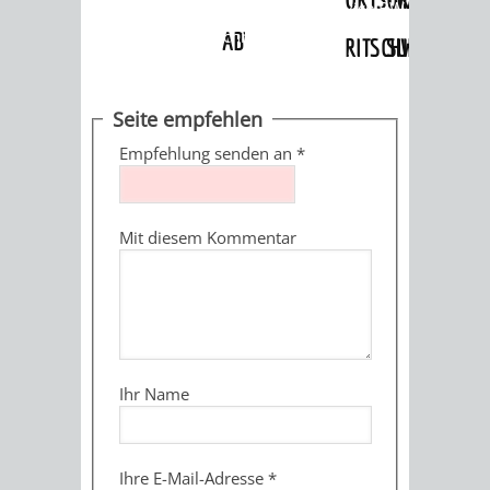
Angebote
»
Dienstleistungen Service BW
»
Verfahrensbeschreibung
ABWASSERBESEITIGUNG
RITSCHWEIER
SULZBACH
BEHÖRDENNUMMER
FAMILIEN
AUSSCHÜSSE
JUGENDGEMEINDE
Seite empfehlen
115
BERATUNG
UND
Empfehlung senden an
*
TAGESORDNUNG
PROJEKTE
UND
BEIRÄTE
/
Mit diesem Kommentar
HILFE
AUSSCHUSS
HAUPTAUSSCHUSS
SITZUNGSUNTERL
KINDER
SENIOREN
FÜR
BERATUNGSERGEBNISS
ABGEORDNETE
UND
TECHNIK,
BETREUUNG
FREIZEITANGEBOTE
KINDER-
STADTRECHT
Ihr Name
JUGENDLICHE
UMWELT
UND
BERATUNG
UND
UND
PFLEGE
UND
JUGENDBEIRAT
Ihre E-Mail-Adresse
*