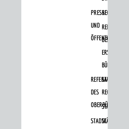
Migranten / Flüchtlinge
PRESSE-
RECHNUNGS
Bauherren
UND
REFERAT
Vermiete doch an deine Stadt
ÖFFENTLICHKEITS
DES
POLITIK & GREMIEN
Oberbürgermeister
ERSTEN
Bürgerinformationssystem
BÜRGERMEIS
Gemeinderat
REFERAT
STABSSTELL
Ortschaftsräte
DES
RECHT
Ausschüsse und Beiräte
OBERBÜRGERMEI
STADTBIBLIO
Jugendgemeinderat
Abgeordnete
STADTKÄMMEREI
STANDESAM
Stadtrecht