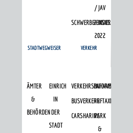
/ JAV
SCHWERBEHINDERTENVERTR
ZENSUS
2022
STADTWEGWEISER
VERKEHR
ÄMTER
EINRICHTUNGEN
VERKEHRSINFORMATIONEN
BAHNVERKEHR
&
IN
BUSVERKEHR
RUFTAXI
BEHÖRDEN
DER
CARSHARING
PARK
STADT
&