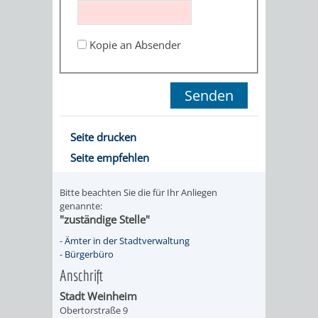
STADTENTWICKLUNG
HILFE
TAGESORDNUNG
BERATUNGSERGEBNI
BERATUNGSERGEBNISSE
Kopie an Absender
MENSCHEN
MENSCHEN
/
MIT
MIT
SITZUNGSUNTERLAGEN
BEHINDERUNG
DEMENZ
UMLEGUNGSAUSSCHUSS
BERATENDE
Seite drucken
MIGRANTEN
BAUHERREN
AUSSCHÜSSE
Seite empfehlen
/
BAUHERRENBERATUNG
GRUNDSTÜCKSWERTERMITTLUNG
BERATUNGSERGEBNISS
Bitte beachten Sie die für Ihr Anliegen
FLÜCHTLINGE
genannte:
RATHAUS
DENKMALSCHUTZ
VERKAUF
"zuständige Stelle"
-
Ämter in der Stadtverwaltung
STÄDTISCHER
AUFGABEN
STEUERVORTEILE
-
Bürgerbüro
Anschrift
BAUPLÄTZE
DER
SATZUNGEN
Stadt Weinheim
BÜRGERMEISTER
ÄMTER
Obertorstraße 9
UNTEREN
VERKAUF
IM