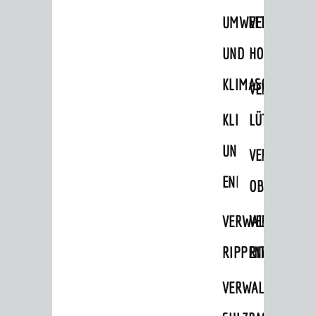
STADTWEGWEISER
UMWELT-
VERWALTUNG
Ämter & Behörden
UND
HOHENSACH
Einrichtungen in der Stadt
KLIMASCHUTZ
VERWALTUNG
VERKEHR
KLIMASCHUTZ
LÜTZELSACH
Verkehrsinformationen
UND
VERWALTUNG
Bahnverkehr
ENERGIEMANAGE
Busverkehr
OBERFLOCKE
Ruftaxi
VERWALTUNGSSTE
VERWALTUNG
Carsharing
RIPPENWEIER
RITSCHWEIE
Park & Ride
VERWALTUNGSSTE
Parken