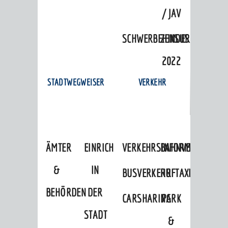
/ JAV
SCHWERBEHINDERTENVERTR
ZENSUS
2022
STADTWEGWEISER
VERKEHR
ÄMTER
EINRICHTUNGEN
VERKEHRSINFORMATIONEN
BAHNVERKEHR
&
IN
BUSVERKEHR
RUFTAXI
BEHÖRDEN
DER
CARSHARING
PARK
STADT
&