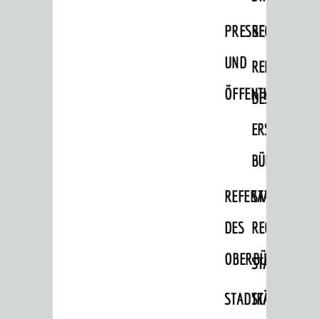
Migranten / Flüchtlinge
PRESSE-
RECHNUNGS
Bauherren
UND
REFERAT
Vermiete doch an deine Stadt
ÖFFENTLICHKEITS
DES
POLITIK & GREMIEN
Oberbürgermeister
ERSTEN
Bürgerinformationssystem
BÜRGERMEIS
Gemeinderat
REFERAT
STABSSTELL
Ortschaftsräte
DES
RECHT
Ausschüsse und Beiräte
OBERBÜRGERMEI
STADTBIBLIO
Jugendgemeinderat
Abgeordnete
STADTKÄMMEREI
STANDESAM
Stadtrecht