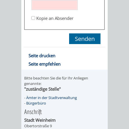
STADTENTWICKLUNG
HILFE
TAGESORDNUNG
BERATUNGSERGEBNI
BERATUNGSERGEBNISSE
Kopie an Absender
MENSCHEN
MENSCHEN
/
MIT
MIT
SITZUNGSUNTERLAGEN
BEHINDERUNG
DEMENZ
UMLEGUNGSAUSSCHUSS
BERATENDE
Seite drucken
MIGRANTEN
BAUHERREN
AUSSCHÜSSE
Seite empfehlen
/
BAUHERRENBERATUNG
GRUNDSTÜCKSWERTERMITTLUNG
BERATUNGSERGEBNISS
Bitte beachten Sie die für Ihr Anliegen
FLÜCHTLINGE
genannte:
RATHAUS
DENKMALSCHUTZ
VERKAUF
"zuständige Stelle"
-
Ämter in der Stadtverwaltung
STÄDTISCHER
AUFGABEN
STEUERVORTEILE
-
Bürgerbüro
Anschrift
BAUPLÄTZE
DER
SATZUNGEN
Stadt Weinheim
BÜRGERMEISTER
ÄMTER
Obertorstraße 9
UNTEREN
VERKAUF
IM