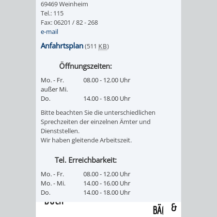
69469 Weinheim
/
AMT
AMT
Tel.: 115
DENKMALSCHUTZBEHÖRDE
STÄDTISCHER
BEREICH
Fax: 06201 / 82 - 268
DEZERNATE
e-mail
FÜR
FÜR
HÄUSER
DENKMALSCHUTZ
Anfahrtsplan
(511
KB
)
BAURECHT
BILDUNG
/
GENEHMIGUNGSVERFAHREN
TAG
Öffnungszeiten:
UND
UND
Mo. - Fr.
08.00 - 12.00 Uhr
LIEGENSCHAFTEN
DES
außer Mi.
DENKMALSCHUTZ
SPORT
Do.
14.00 - 18.00 Uhr
ABWASSERBESEITIGUNG
OFFENEN
Bitte beachten Sie die unterschiedlichen
AMT
AMT
Sprechzeiten der einzelnen Ämter und
DENKMALS
ERSCHLIESSUNGSBEITRAG
Dienststellen.
Wir haben gleitende Arbeitszeit.
FÜR
FÜR
ANTRAGSVERFAHREN
Tel. Erreichbarkeit:
IMMOBILIENWIRT
KULTUR,
Mo. - Fr.
08.00 - 12.00 Uhr
VERMIETE
Mo. - Mi.
14.00 - 16.00 Uhr
TOURISMUS
STABSSTELLE
HOCHBAU
Do.
14.00 - 18.00 Uhr
DOCH
&
BÄDER
(PLANUNG