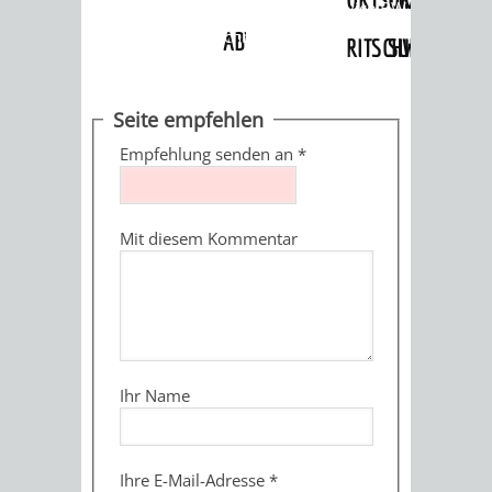
Angebote
»
Dienstleistungen Service BW
»
Verfahrensbeschreibung
ABWASSERBESEITIGUNG
RITSCHWEIER
SULZBACH
BEHÖRDENNUMMER
FAMILIEN
AUSSCHÜSSE
JUGENDGEMEINDE
Seite empfehlen
115
BERATUNG
UND
Empfehlung senden an
*
TAGESORDNUNG
PROJEKTE
UND
BEIRÄTE
/
Mit diesem Kommentar
HILFE
AUSSCHUSS
HAUPTAUSSCHUSS
SITZUNGSUNTERL
KINDER
SENIOREN
FÜR
BERATUNGSERGEBNISS
ABGEORDNETE
UND
TECHNIK,
BETREUUNG
FREIZEITANGEBOTE
KINDER-
STADTRECHT
Ihr Name
JUGENDLICHE
UMWELT
UND
BERATUNG
UND
UND
PFLEGE
UND
JUGENDBEIRAT
Ihre E-Mail-Adresse
*