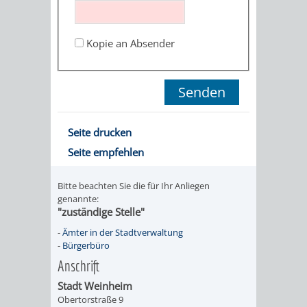
STADTENTWICKLUNG
HILFE
TAGESORDNUNG
BERATUNGSERGEBNI
BERATUNGSERGEBNISSE
Kopie an Absender
MENSCHEN
MENSCHEN
/
MIT
MIT
SITZUNGSUNTERLAGEN
BEHINDERUNG
DEMENZ
UMLEGUNGSAUSSCHUSS
BERATENDE
Seite drucken
MIGRANTEN
BAUHERREN
AUSSCHÜSSE
Seite empfehlen
/
BAUHERRENBERATUNG
GRUNDSTÜCKSWERTERMITTLUNG
BERATUNGSERGEBNISS
Bitte beachten Sie die für Ihr Anliegen
FLÜCHTLINGE
genannte:
RATHAUS
DENKMALSCHUTZ
VERKAUF
"zuständige Stelle"
-
Ämter in der Stadtverwaltung
STÄDTISCHER
AUFGABEN
STEUERVORTEILE
-
Bürgerbüro
Anschrift
BAUPLÄTZE
DER
SATZUNGEN
Stadt Weinheim
BÜRGERMEISTER
ÄMTER
Obertorstraße 9
UNTEREN
VERKAUF
IM