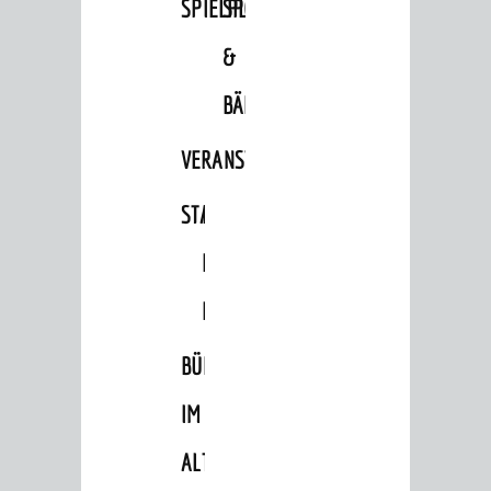
SPIELPLÄTZE
SPORTSTÄTTEN
&
BÄDER
VERANSTALTUNGSRÄUME
STADTHALLE
ROLF-
ENGELBRECHT-
HAUS
BÜRGERSAAL
IM
ALTEN