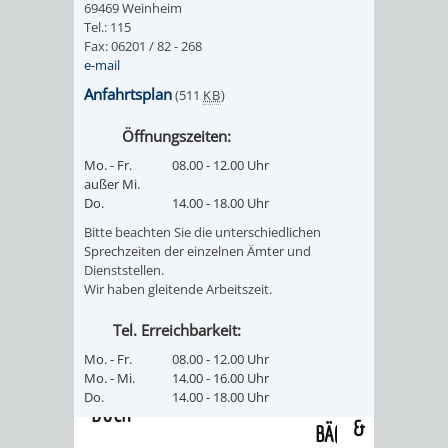
69469 Weinheim
/
AMT
AMT
Tel.: 115
DENKMALSCHUTZBEHÖRDE
STÄDTISCHER
BEREICH
Fax: 06201 / 82 - 268
DEZERNATE
e-mail
FÜR
FÜR
HÄUSER
DENKMALSCHUTZ
Anfahrtsplan
(511
KB
)
BAURECHT
BILDUNG
/
GENEHMIGUNGSVERFAHREN
TAG
Öffnungszeiten:
UND
UND
Mo. - Fr.
08.00 - 12.00 Uhr
LIEGENSCHAFTEN
DES
außer Mi.
DENKMALSCHUTZ
SPORT
Do.
14.00 - 18.00 Uhr
ABWASSERBESEITIGUNG
OFFENEN
Bitte beachten Sie die unterschiedlichen
AMT
AMT
Sprechzeiten der einzelnen Ämter und
DENKMALS
ERSCHLIESSUNGSBEITRAG
Dienststellen.
Wir haben gleitende Arbeitszeit.
FÜR
FÜR
ANTRAGSVERFAHREN
Tel. Erreichbarkeit:
IMMOBILIENWIRT
KULTUR,
Mo. - Fr.
08.00 - 12.00 Uhr
VERMIETE
Mo. - Mi.
14.00 - 16.00 Uhr
TOURISMUS
STABSSTELLE
HOCHBAU
Do.
14.00 - 18.00 Uhr
DOCH
&
BÄDER
(PLANUNG