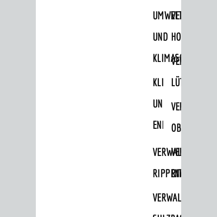
STADTWEGWEISER
UMWELT-
VERWALTUNG
Ämter & Behörden
UND
HOHENSACH
Einrichtungen in der Stadt
KLIMASCHUTZ
VERWALTUNG
VERKEHR
KLIMASCHUTZ
LÜTZELSACH
Verkehrsinformationen
UND
VERWALTUNG
Bahnverkehr
ENERGIEMANAGE
Busverkehr
OBERFLOCKE
Ruftaxi
VERWALTUNGSSTE
VERWALTUNG
Carsharing
RIPPENWEIER
RITSCHWEIE
Park & Ride
VERWALTUNGSSTE
Parken