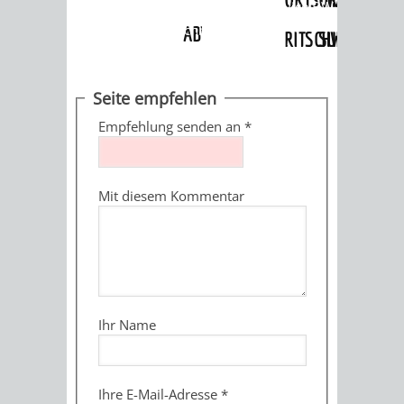
Angebote
»
Dienstleistungen Service BW
»
Verfahrensbeschreibung
ABWASSERBESEITIGUNG
RITSCHWEIER
SULZBACH
BEHÖRDENNUMMER
FAMILIEN
AUSSCHÜSSE
JUGENDGEMEINDE
Seite empfehlen
115
BERATUNG
UND
Empfehlung senden an
*
TAGESORDNUNG
PROJEKTE
UND
BEIRÄTE
/
Mit diesem Kommentar
HILFE
AUSSCHUSS
HAUPTAUSSCHUSS
SITZUNGSUNTERL
KINDER
SENIOREN
FÜR
BERATUNGSERGEBNISS
ABGEORDNETE
UND
TECHNIK,
BETREUUNG
FREIZEITANGEBOTE
KINDER-
STADTRECHT
Ihr Name
JUGENDLICHE
UMWELT
UND
BERATUNG
UND
UND
PFLEGE
UND
JUGENDBEIRAT
Ihre E-Mail-Adresse
*