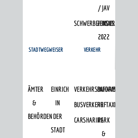
/ JAV
SCHWERBEHINDERTENVERTR
ZENSUS
2022
STADTWEGWEISER
VERKEHR
ÄMTER
EINRICHTUNGEN
VERKEHRSINFORMATIONEN
BAHNVERKEHR
&
IN
BUSVERKEHR
RUFTAXI
BEHÖRDEN
DER
CARSHARING
PARK
STADT
&