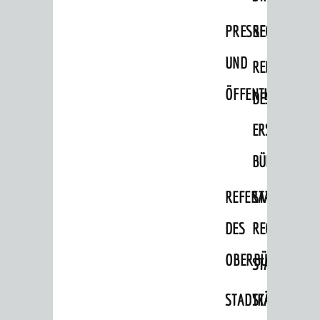
Migranten / Flüchtlinge
PRESSE-
RECHNUNGS
Bauherren
UND
REFERAT
Vermiete doch an deine Stadt
ÖFFENTLICHKEITS
DES
POLITIK & GREMIEN
Oberbürgermeister
ERSTEN
Bürgerinformationssystem
BÜRGERMEIS
Gemeinderat
REFERAT
STABSSTELL
Ortschaftsräte
DES
RECHT
Ausschüsse und Beiräte
OBERBÜRGERMEI
STADTBIBLIO
Jugendgemeinderat
Abgeordnete
STADTKÄMMEREI
STANDESAM
Stadtrecht