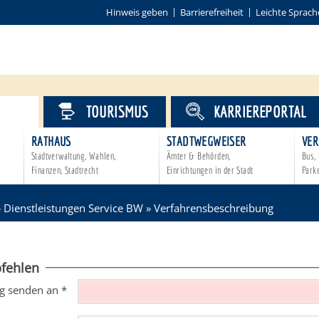
Hinweis geben
Barrierefreiheit
Leichte Sprach
VICE
TOURISMUS
KARRIEREPORTAL
RATHAUS
STADTWEGWEISER
VER
Stadtverwaltung, Wahlen,
Ämter & Behörden,
Bus, 
Finanzen, Stadtrecht
Einrichtungen in der Stadt
Park
»
Dienstleistungen Service BW
»
Verfahrensbeschreibung
fehlen
g senden an
*