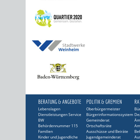
BERATUNG & ANGEBOTE
POLITIK & GREMIEN
RA
Lebenslagen
Oberbürgermeister
Bür
Dienstleistungen Service
Bürgerinformationssystem
De
BW
Gemeinderat
Äm
Behördennummer 115
Ortschaftsräte
Am
Familien
Ausschüsse und Beiräte
Be
Kinder und Jugendliche
Jugendgemeinderat
Au