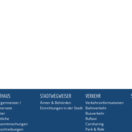
THAUS
STADTWEGWEISER
VERKEHR
germeister /
Ämter & Behörden
Verkehrsinformationen
zernate
Einrichtungen in der Stadt
Bahnverkehr
ter
Busverkehr
tliche
Ruftaxi
kanntmachungen
Carsharing
sschreibungen
Park & Ride