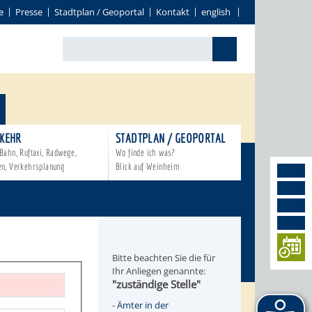
e
Presse
Stadtplan / Geoportal
Kontakt
english
KEHR
STADTPLAN / GEOPORTAL
Bahn, Ruftaxi, Radwege,
Wo finde ich was?
en, Verkehrsplanung
Blick auf Weinheim
Bitte beachten Sie die für
Ihr Anliegen genannte:
"zuständige Stelle"
-
Ämter in der