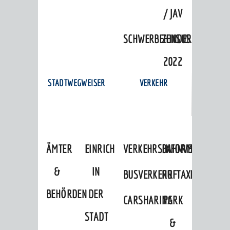
/ JAV
SCHWERBEHINDERTENVERTR
ZENSUS
2022
STADTWEGWEISER
VERKEHR
ÄMTER
EINRICHTUNGEN
VERKEHRSINFORMATIONEN
BAHNVERKEHR
&
IN
BUSVERKEHR
RUFTAXI
BEHÖRDEN
DER
CARSHARING
PARK
STADT
&