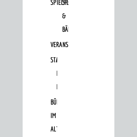
SPIELPLÄTZE
SPORTSTÄTTEN
&
BÄDER
VERANSTALTUNGSRÄUME
STADTHALLE
ROLF-
ENGELBRECHT-
HAUS
BÜRGERSAAL
IM
ALTEN