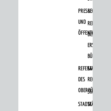
Migranten / Flüchtlinge
PRESSE-
RECHNUNGS
Bauherren
UND
REFERAT
Vermiete doch an deine Stadt
ÖFFENTLICHKEITS
DES
POLITIK & GREMIEN
Oberbürgermeister
ERSTEN
Bürgerinformationssystem
BÜRGERMEIS
Gemeinderat
REFERAT
STABSSTELL
Ortschaftsräte
DES
RECHT
Ausschüsse und Beiräte
OBERBÜRGERMEI
STADTBIBLIO
Jugendgemeinderat
Abgeordnete
STADTKÄMMEREI
STANDESAM
Stadtrecht