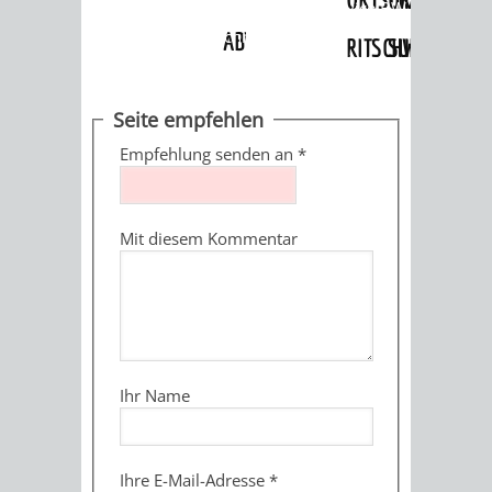
Angebote
»
Dienstleistungen Service BW
»
Verfahrensbeschreibung
ABWASSERBESEITIGUNG
RITSCHWEIER
SULZBACH
BEHÖRDENNUMMER
FAMILIEN
AUSSCHÜSSE
JUGENDGEMEINDE
Seite empfehlen
115
BERATUNG
UND
Empfehlung senden an
*
TAGESORDNUNG
PROJEKTE
UND
BEIRÄTE
/
Mit diesem Kommentar
HILFE
AUSSCHUSS
HAUPTAUSSCHUSS
SITZUNGSUNTERL
KINDER
SENIOREN
FÜR
BERATUNGSERGEBNISS
ABGEORDNETE
UND
TECHNIK,
BETREUUNG
FREIZEITANGEBOTE
KINDER-
STADTRECHT
Ihr Name
JUGENDLICHE
UMWELT
UND
BERATUNG
UND
UND
PFLEGE
UND
JUGENDBEIRAT
Ihre E-Mail-Adresse
*