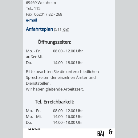
69469 Weinheim
/
AMT
AMT
Tel.: 115
DENKMALSCHUTZBEHÖRDE
STÄDTISCHER
BEREICH
Fax: 06201 / 82 - 268
DEZERNATE
e-mail
FÜR
FÜR
HÄUSER
DENKMALSCHUTZ
Anfahrtsplan
(511
KB
)
BAURECHT
BILDUNG
/
GENEHMIGUNGSVERFAHREN
TAG
Öffnungszeiten:
UND
UND
Mo. - Fr.
08.00 - 12.00 Uhr
LIEGENSCHAFTEN
DES
außer Mi.
DENKMALSCHUTZ
SPORT
Do.
14.00 - 18.00 Uhr
ABWASSERBESEITIGUNG
OFFENEN
Bitte beachten Sie die unterschiedlichen
AMT
AMT
Sprechzeiten der einzelnen Ämter und
DENKMALS
ERSCHLIESSUNGSBEITRAG
Dienststellen.
Wir haben gleitende Arbeitszeit.
FÜR
FÜR
ANTRAGSVERFAHREN
Tel. Erreichbarkeit:
IMMOBILIENWIRT
KULTUR,
Mo. - Fr.
08.00 - 12.00 Uhr
VERMIETE
Mo. - Mi.
14.00 - 16.00 Uhr
TOURISMUS
STABSSTELLE
HOCHBAU
Do.
14.00 - 18.00 Uhr
DOCH
&
BÄDER
(PLANUNG