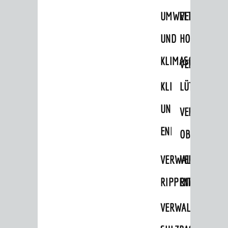
STADTWEGWEISER
UMWELT-
VERWALTUNG
Ämter & Behörden
UND
HOHENSACH
Einrichtungen in der Stadt
KLIMASCHUTZ
VERWALTUNG
VERKEHR
KLIMASCHUTZ
LÜTZELSACH
Verkehrsinformationen
UND
VERWALTUNG
Bahnverkehr
ENERGIEMANAGE
Busverkehr
OBERFLOCKE
Ruftaxi
VERWALTUNGSSTE
VERWALTUNG
Carsharing
RIPPENWEIER
RITSCHWEIE
Park & Ride
VERWALTUNGSSTE
Parken