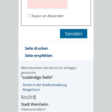
STADTENTWICKLUNG
HILFE
TAGESORDNUNG
BERATUNGSERGEBNI
BERATUNGSERGEBNISSE
Kopie an Absender
MENSCHEN
MENSCHEN
/
MIT
MIT
SITZUNGSUNTERLAGEN
BEHINDERUNG
DEMENZ
UMLEGUNGSAUSSCHUSS
BERATENDE
Seite drucken
MIGRANTEN
BAUHERREN
AUSSCHÜSSE
Seite empfehlen
/
BAUHERRENBERATUNG
GRUNDSTÜCKSWERTERMITTLUNG
BERATUNGSERGEBNISS
Bitte beachten Sie die für Ihr Anliegen
FLÜCHTLINGE
genannte:
RATHAUS
DENKMALSCHUTZ
VERKAUF
"zuständige Stelle"
-
Ämter in der Stadtverwaltung
STÄDTISCHER
AUFGABEN
STEUERVORTEILE
-
Bürgerbüro
Anschrift
BAUPLÄTZE
DER
SATZUNGEN
Stadt Weinheim
BÜRGERMEISTER
ÄMTER
Obertorstraße 9
UNTEREN
VERKAUF
IM