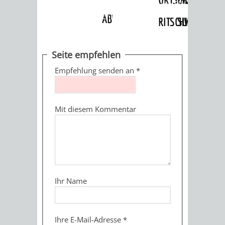
Angebote
»
Dienstleistungen Service BW
»
Verfahrensbeschreibung
ABWASSERBESEITIGUNG
RITSCHWEIER
SULZBACH
BEHÖRDENNUMMER
FAMILIEN
AUSSCHÜSSE
JUGENDGEMEINDE
Seite empfehlen
115
BERATUNG
UND
Empfehlung senden an
*
TAGESORDNUNG
PROJEKTE
UND
BEIRÄTE
/
Mit diesem Kommentar
HILFE
AUSSCHUSS
HAUPTAUSSCHUSS
SITZUNGSUNTERL
KINDER
SENIOREN
FÜR
BERATUNGSERGEBNISS
ABGEORDNETE
UND
TECHNIK,
BETREUUNG
FREIZEITANGEBOTE
KINDER-
STADTRECHT
Ihr Name
JUGENDLICHE
UMWELT
UND
BERATUNG
UND
UND
PFLEGE
UND
JUGENDBEIRAT
Ihre E-Mail-Adresse
*