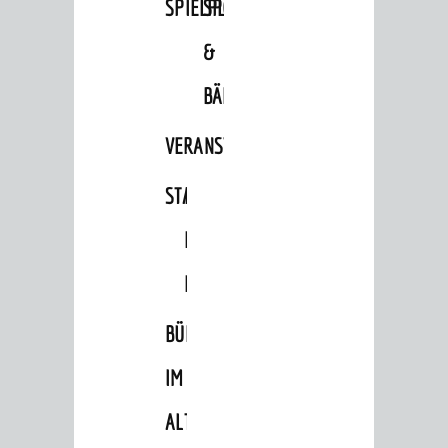
SPIELPLÄTZE
SPORTSTÄTTEN
&
BÄDER
VERANSTALTUNGSRÄUME
STADTHALLE
ROLF-
ENGELBRECHT-
HAUS
BÜRGERSAAL
IM
ALTEN