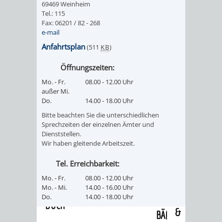
69469 Weinheim
/
AMT
AMT
Tel.: 115
DENKMALSCHUTZBEHÖRDE
STÄDTISCHER
BEREICH
Fax: 06201 / 82 - 268
DEZERNATE
e-mail
FÜR
FÜR
HÄUSER
DENKMALSCHUTZ
Anfahrtsplan
(511
KB
)
BAURECHT
BILDUNG
/
GENEHMIGUNGSVERFAHREN
TAG
Öffnungszeiten:
UND
UND
Mo. - Fr.
08.00 - 12.00 Uhr
LIEGENSCHAFTEN
DES
außer Mi.
DENKMALSCHUTZ
SPORT
Do.
14.00 - 18.00 Uhr
ABWASSERBESEITIGUNG
OFFENEN
Bitte beachten Sie die unterschiedlichen
AMT
AMT
Sprechzeiten der einzelnen Ämter und
DENKMALS
ERSCHLIESSUNGSBEITRAG
Dienststellen.
Wir haben gleitende Arbeitszeit.
FÜR
FÜR
ANTRAGSVERFAHREN
Tel. Erreichbarkeit:
IMMOBILIENWIRT
KULTUR,
Mo. - Fr.
08.00 - 12.00 Uhr
VERMIETE
Mo. - Mi.
14.00 - 16.00 Uhr
TOURISMUS
STABSSTELLE
HOCHBAU
Do.
14.00 - 18.00 Uhr
DOCH
&
BÄDER
(PLANUNG