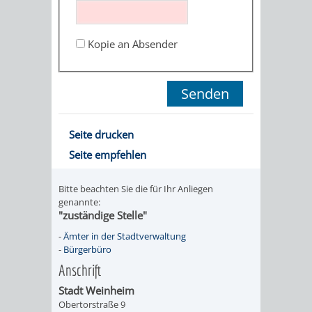
STADTENTWICKLUNG
HILFE
TAGESORDNUNG
BERATUNGSERGEBNI
BERATUNGSERGEBNISSE
Kopie an Absender
MENSCHEN
MENSCHEN
/
MIT
MIT
SITZUNGSUNTERLAGEN
BEHINDERUNG
DEMENZ
UMLEGUNGSAUSSCHUSS
BERATENDE
Seite drucken
MIGRANTEN
BAUHERREN
AUSSCHÜSSE
Seite empfehlen
/
BAUHERRENBERATUNG
GRUNDSTÜCKSWERTERMITTLUNG
BERATUNGSERGEBNISS
Bitte beachten Sie die für Ihr Anliegen
FLÜCHTLINGE
genannte:
RATHAUS
DENKMALSCHUTZ
VERKAUF
"zuständige Stelle"
-
Ämter in der Stadtverwaltung
STÄDTISCHER
AUFGABEN
STEUERVORTEILE
-
Bürgerbüro
Anschrift
BAUPLÄTZE
DER
SATZUNGEN
Stadt Weinheim
BÜRGERMEISTER
ÄMTER
Obertorstraße 9
UNTEREN
VERKAUF
IM