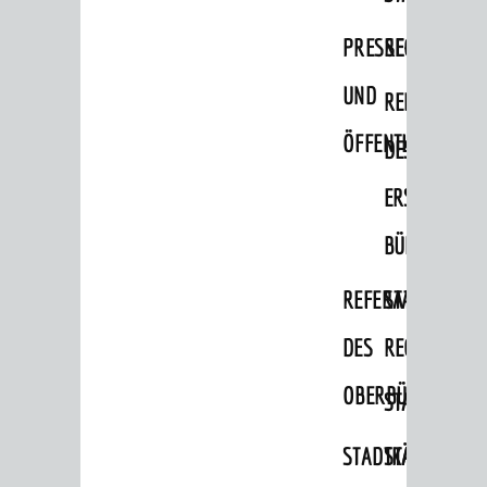
Migranten / Flüchtlinge
PRESSE-
RECHNUNGS
Bauherren
UND
REFERAT
Vermiete doch an deine Stadt
ÖFFENTLICHKEITS
DES
POLITIK & GREMIEN
Oberbürgermeister
ERSTEN
Bürgerinformationssystem
BÜRGERMEIS
Gemeinderat
REFERAT
STABSSTELL
Ortschaftsräte
DES
RECHT
Ausschüsse und Beiräte
OBERBÜRGERMEI
STADTBIBLIO
Jugendgemeinderat
Abgeordnete
STADTKÄMMEREI
STANDESAM
Stadtrecht