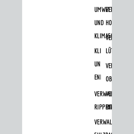
STADTWEGWEISER
UMWELT-
VERWALTUNG
Ämter & Behörden
UND
HOHENSACH
Einrichtungen in der Stadt
KLIMASCHUTZ
VERWALTUNG
VERKEHR
KLIMASCHUTZ
LÜTZELSACH
Verkehrsinformationen
UND
VERWALTUNG
Bahnverkehr
ENERGIEMANAGE
Busverkehr
OBERFLOCKE
Ruftaxi
VERWALTUNGSSTE
VERWALTUNG
Carsharing
RIPPENWEIER
RITSCHWEIE
Park & Ride
VERWALTUNGSSTE
Parken