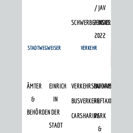
/ JAV
SCHWERBEHINDERTENVERTR
ZENSUS
2022
STADTWEGWEISER
VERKEHR
ÄMTER
EINRICHTUNGEN
VERKEHRSINFORMATIONEN
BAHNVERKEHR
&
IN
BUSVERKEHR
RUFTAXI
BEHÖRDEN
DER
CARSHARING
PARK
STADT
&