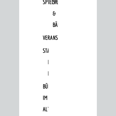
SPIELPLÄTZE
SPORTSTÄTTEN
&
BÄDER
VERANSTALTUNGSRÄUME
STADTHALLE
ROLF-
ENGELBRECHT-
HAUS
BÜRGERSAAL
IM
ALTEN