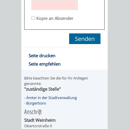
STADTENTWICKLUNG
HILFE
TAGESORDNUNG
BERATUNGSERGEBNI
BERATUNGSERGEBNISSE
Kopie an Absender
MENSCHEN
MENSCHEN
/
MIT
MIT
SITZUNGSUNTERLAGEN
BEHINDERUNG
DEMENZ
UMLEGUNGSAUSSCHUSS
BERATENDE
Seite drucken
MIGRANTEN
BAUHERREN
AUSSCHÜSSE
Seite empfehlen
/
BAUHERRENBERATUNG
GRUNDSTÜCKSWERTERMITTLUNG
BERATUNGSERGEBNISS
Bitte beachten Sie die für Ihr Anliegen
FLÜCHTLINGE
genannte:
RATHAUS
DENKMALSCHUTZ
VERKAUF
"zuständige Stelle"
-
Ämter in der Stadtverwaltung
STÄDTISCHER
AUFGABEN
STEUERVORTEILE
-
Bürgerbüro
Anschrift
BAUPLÄTZE
DER
SATZUNGEN
Stadt Weinheim
BÜRGERMEISTER
ÄMTER
Obertorstraße 9
UNTEREN
VERKAUF
IM