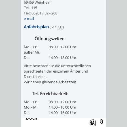
69469 Weinheim
/
AMT
AMT
Tel.: 115
DENKMALSCHUTZBEHÖRDE
STÄDTISCHER
BEREICH
Fax: 06201 / 82 - 268
DEZERNATE
e-mail
FÜR
FÜR
HÄUSER
DENKMALSCHUTZ
Anfahrtsplan
(511
KB
)
BAURECHT
BILDUNG
/
GENEHMIGUNGSVERFAHREN
TAG
Öffnungszeiten:
UND
UND
Mo. - Fr.
08.00 - 12.00 Uhr
LIEGENSCHAFTEN
DES
außer Mi.
DENKMALSCHUTZ
SPORT
Do.
14.00 - 18.00 Uhr
ABWASSERBESEITIGUNG
OFFENEN
Bitte beachten Sie die unterschiedlichen
AMT
AMT
Sprechzeiten der einzelnen Ämter und
DENKMALS
ERSCHLIESSUNGSBEITRAG
Dienststellen.
Wir haben gleitende Arbeitszeit.
FÜR
FÜR
ANTRAGSVERFAHREN
Tel. Erreichbarkeit:
IMMOBILIENWIRT
KULTUR,
Mo. - Fr.
08.00 - 12.00 Uhr
VERMIETE
Mo. - Mi.
14.00 - 16.00 Uhr
TOURISMUS
STABSSTELLE
HOCHBAU
Do.
14.00 - 18.00 Uhr
DOCH
&
BÄDER
(PLANUNG