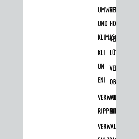
STADTWEGWEISER
UMWELT-
VERWALTUNG
Ämter & Behörden
UND
HOHENSACH
Einrichtungen in der Stadt
KLIMASCHUTZ
VERWALTUNG
VERKEHR
KLIMASCHUTZ
LÜTZELSACH
Verkehrsinformationen
UND
VERWALTUNG
Bahnverkehr
ENERGIEMANAGE
Busverkehr
OBERFLOCKE
Ruftaxi
VERWALTUNGSSTE
VERWALTUNG
Carsharing
RIPPENWEIER
RITSCHWEIE
Park & Ride
VERWALTUNGSSTE
Parken