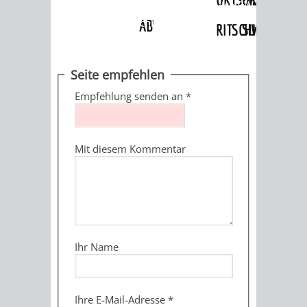
Angebote
»
Dienstleistungen Service BW
»
Verfahrensbeschreibung
ABWASSERBESEITIGUNG
RITSCHWEIER
SULZBACH
BEHÖRDENNUMMER
FAMILIEN
AUSSCHÜSSE
JUGENDGEMEINDE
Seite empfehlen
115
BERATUNG
UND
Empfehlung senden an
*
TAGESORDNUNG
PROJEKTE
UND
BEIRÄTE
/
Mit diesem Kommentar
HILFE
AUSSCHUSS
HAUPTAUSSCHUSS
SITZUNGSUNTERL
KINDER
SENIOREN
FÜR
BERATUNGSERGEBNISS
ABGEORDNETE
UND
TECHNIK,
BETREUUNG
FREIZEITANGEBOTE
KINDER-
STADTRECHT
Ihr Name
JUGENDLICHE
UMWELT
UND
BERATUNG
UND
UND
PFLEGE
UND
JUGENDBEIRAT
Ihre E-Mail-Adresse
*