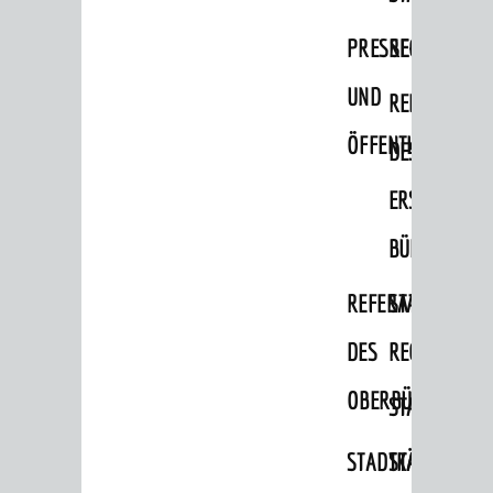
Migranten / Flüchtlinge
PRESSE-
RECHNUNGS
Bauherren
UND
REFERAT
Vermiete doch an deine Stadt
ÖFFENTLICHKEITS
DES
POLITIK & GREMIEN
Oberbürgermeister
ERSTEN
Bürgerinformationssystem
BÜRGERMEIS
Gemeinderat
REFERAT
STABSSTELL
Ortschaftsräte
DES
RECHT
Ausschüsse und Beiräte
OBERBÜRGERMEI
STADTBIBLIO
Jugendgemeinderat
Abgeordnete
STADTKÄMMEREI
STANDESAM
Stadtrecht