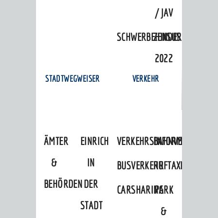
/ JAV
SCHWERBEHINDERTENVERTR
ZENSUS
2022
STADTWEGWEISER
VERKEHR
ÄMTER
EINRICHTUNGEN
VERKEHRSINFORMATIONEN
BAHNVERKEHR
&
IN
BUSVERKEHR
RUFTAXI
BEHÖRDEN
DER
CARSHARING
PARK
STADT
&