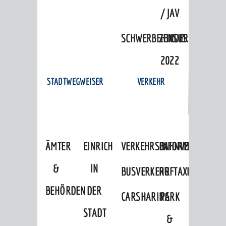
/ JAV
SCHWERBEHINDERTENVERTR
ZENSUS
2022
STADTWEGWEISER
VERKEHR
ÄMTER
EINRICHTUNGEN
VERKEHRSINFORMATIONEN
BAHNVERKEHR
&
IN
BUSVERKEHR
RUFTAXI
BEHÖRDEN
DER
CARSHARING
PARK
STADT
&