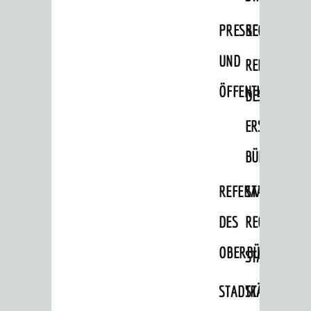
Wahlen / Abstimmungen
PRESSE-
RECHNUNGS
Städtische Finanzen / Haushalt
Stadtrecht
UND
REFERAT
Personalrat / JAV
ÖFFENTLICHKEITS
DES
Schwerbehindertenvertretung
ERSTEN
Zensus 2022
BÜRGERMEIS
STADTWEGWEISER
REFERAT
STABSSTELL
Ämter & Behörden
DES
RECHT
Einrichtungen in der Stadt
OBERBÜRGERMEI
VERKEHR
STADTBIBLIO
Verkehrsinformationen
STADTKÄMMEREI
STANDESAM
Bahnverkehr