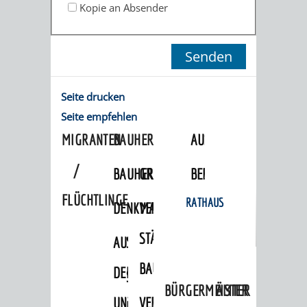
STADTENTWICKLUNG
Kopie an Absender
HILFE
TAGESORDNUNG
BERATUNGSERGEBNI
BERATUNGSERGEBNISSE
MENSCHEN
MENSCHEN
/
MIT
MIT
SITZUNGSUNTERLAGEN
Seite drucken
BEHINDERUNG
DEMENZ
UMLEGUNGSAUSSCHUSS
BERATENDE
Seite empfehlen
MIGRANTEN
BAUHERREN
AUSSCHÜSSE
/
BAUHERRENBERATUNG
GRUNDSTÜCKSWERTERMITTLUNG
BERATUNGSERGEBNISS
FLÜCHTLINGE
RATHAUS
DENKMALSCHUTZ
VERKAUF
STÄDTISCHER
AUFGABEN
STEUERVORTEILE
BAUPLÄTZE
DER
SATZUNGEN
BÜRGERMEISTER
ÄMTER
UNTEREN
VERKAUF
IM