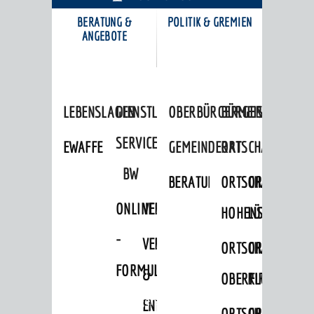
BERATUNG &
POLITIK & GREMIEN
KARRIEREPORTAL
ANGEBOTE
LEBENSLAGEN
DIENSTLEISTUNGEN
OBERBÜRGERMEISTER
BÜRGERINFORMA
SERVICE
EWAFFE
GEMEINDERAT
ORTSCHAFTSRÄTE
BW
BERATUNGSERGEBNISSE
ORTSCHAFTSRAT
ORTSCHAFTS
ONLINE
VERFAHRENSBESCHREIBUNG
HOHENSACHSEN
LÜTZELSACH
-
VERSORGUNG
ORTSCHAFTSRAT
ORTSCHAFTS
FORMULARE
&
OBERFLOCKENBAC
RIPPENWEIE
Startseite
»
Bürgerservice
ENTSORGUNG
ORTSCHAFTSRAT
ORTSCHAFTS