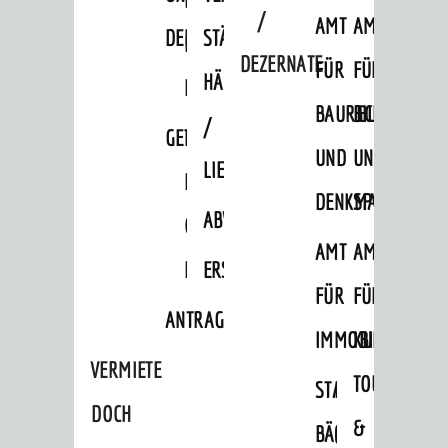
/
AMT
AMT
DENKMALSCHUTZBEHÖRDE
STÄDTISCHER
BEREICH
DEZERNATE
FÜR
FÜR
HÄUSER
DENKMALSCHUTZ
BAURECHT
BILDUNG
/
GENEHMIGUNGSVERFAHREN
TAG
UND
UND
LIEGENSCHAFTEN
DES
DENKMALSCHUTZ
SPORT
ABWASSERBESEITIGUNG
OFFENEN
AMT
AMT
DENKMALS
ERSCHLIESSUNGSBEITRAG
FÜR
FÜR
ANTRAGSVERFAHREN
IMMOBILIENWIRT
KULTUR,
VERMIETE
TOURISMUS
STABSSTELLE
HOCHBAU
DOCH
&
BÄDER
(PLANUNG