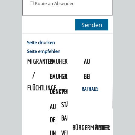
STADTENTWICKLUNG
Kopie an Absender
HILFE
TAGESORDNUNG
BERATUNGSERGEBNI
BERATUNGSERGEBNISSE
MENSCHEN
MENSCHEN
/
MIT
MIT
SITZUNGSUNTERLAGEN
Seite drucken
BEHINDERUNG
DEMENZ
UMLEGUNGSAUSSCHUSS
BERATENDE
Seite empfehlen
MIGRANTEN
BAUHERREN
AUSSCHÜSSE
/
BAUHERRENBERATUNG
GRUNDSTÜCKSWERTERMITTLUNG
BERATUNGSERGEBNISS
FLÜCHTLINGE
RATHAUS
DENKMALSCHUTZ
VERKAUF
STÄDTISCHER
AUFGABEN
STEUERVORTEILE
BAUPLÄTZE
DER
SATZUNGEN
BÜRGERMEISTER
ÄMTER
UNTEREN
VERKAUF
IM