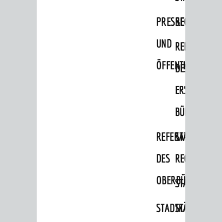
Wahlen / Abstimmungen
PRESSE-
RECHNUNGS
Städtische Finanzen / Haushalt
Stadtrecht
UND
REFERAT
Personalrat / JAV
ÖFFENTLICHKEITS
DES
Schwerbehindertenvertretung
ERSTEN
Zensus 2022
BÜRGERMEIS
STADTWEGWEISER
REFERAT
STABSSTELL
Ämter & Behörden
DES
RECHT
Einrichtungen in der Stadt
OBERBÜRGERMEI
VERKEHR
STADTBIBLIO
Verkehrsinformationen
STADTKÄMMEREI
STANDESAM
Bahnverkehr