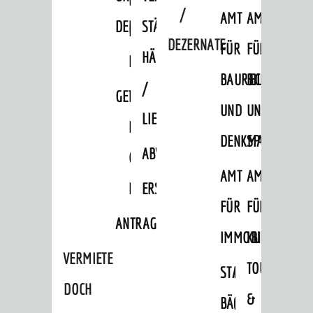
/
AMT
AMT
DENKMALSCHUTZBEHÖRDE
STÄDTISCHER
BEREICH
DEZERNATE
FÜR
FÜR
HÄUSER
DENKMALSCHUTZ
BAURECHT
BILDUNG
/
GENEHMIGUNGSVERFAHREN
TAG
UND
UND
LIEGENSCHAFTEN
DES
DENKMALSCHUTZ
SPORT
ABWASSERBESEITIGUNG
OFFENEN
AMT
AMT
DENKMALS
ERSCHLIESSUNGSBEITRAG
FÜR
FÜR
ANTRAGSVERFAHREN
IMMOBILIENWIRT
KULTUR,
VERMIETE
TOURISMUS
STABSSTELLE
HOCHBAU
DOCH
&
BÄDER
(PLANUNG