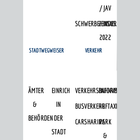
/ JAV
SCHWERBEHINDERTENVERTR
ZENSUS
2022
STADTWEGWEISER
VERKEHR
ÄMTER
EINRICHTUNGEN
VERKEHRSINFORMATIONEN
BAHNVERKEHR
&
IN
BUSVERKEHR
RUFTAXI
BEHÖRDEN
DER
CARSHARING
PARK
STADT
&