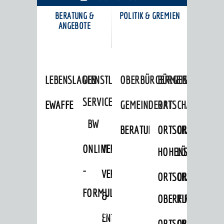
BERATUNG &
POLITIK & GREMIEN
KARRIEREPORTAL
ANGEBOTE
LEBENSLAGEN
DIENSTLEISTUNGEN
OBERBÜRGERMEISTER
BÜRGERINFORMA
SERVICE
EWAFFE
GEMEINDERAT
ORTSCHAFTSRÄTE
BW
BERATUNGSERGEBNISSE
ORTSCHAFTSRAT
ORTSCHAFTS
ONLINE
VERFAHRENSBESCHREIBUNG
HOHENSACHSEN
LÜTZELSACH
-
VERSORGUNG
ORTSCHAFTSRAT
ORTSCHAFTS
FORMULARE
&
OBERFLOCKENBAC
RIPPENWEIE
Startseite
»
Bürgerservice
ENTSORGUNG
ORTSCHAFTSRAT
ORTSCHAFTS