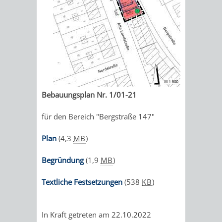
IMOLA
LUTHERSTADT
EINRICHTUNGEN
WISSENSWERTE
EINRICHTUN
WISSENSW
EISLEBEN
SEHENSWÜRDIGKE
VERANSTALTUN
SEHENSWÜRD
VERANSTA
RAMAT
VARCES
ORTSVEREINE
ORTSCHAFTSRA
ORTSVEREIN
ORTSCHAF
GAN
ALLIÈRES
GESCHICHTE
PARTNERSCHAF
GESCHICHTE
PARTNERS
Bebauungsplan Nr. 1/01-21
ET
OBERFLOCKENBAC
RIPPENWEIE
für den Bereich "Bergstraße 147"
RISSET
EINRICHTUNGEN
WISSENSWERTE
EINRICHTUN
WISSENSW
Plan
(4,3
MB
)
SEHENSWÜRDIGKE
VERANSTALTUN
VERANSTALT
ORTSVERE
Begründung
(1,9
MB
)
ORTSVEREINE
ORTSCHAFTSRA
ORTSCHAFTS
GESCHICH
Textliche Festsetzungen
(538
KB
)
GESCHICHTE
RITSCHWEIE
In Kraft getreten am 22.10.2022