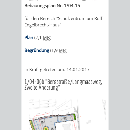
Bebauungsplan Nr. 1/04-15
AUFGABEN
STEUERVORTEILE
AKTUELLE
RECHTSKRÄFTIGE
BACH
für den Bereich "Schulzentrum am Rolf-
DER
AUFSTELLUNGSVERFAHREN
ERHALTUNGSSATZUNGEN
SATZUNGEN
Engelbrecht-Haus"
FÖRDERSCHULE
UNTEREN
ERHALTUNGSSATZUNGEN
IM
Plan
(2,1
MB
)
DENKMALSCHUTZBEHÖRDE
BEREICH
GESTALTUNGSSATZUNGEN
Begründung
(1,9
MB
)
DENKMALSCHUTZ
AKTUELLE
RECHTSKRÄFTIGE
In Kraft getreten am: 14.01.2017
GENEHMIGUNGSVERFAHREN
TAG
AUFSTELLUNGSVERFAHREN
GESTALTUNGSSATZUNGEN
1/04-06b "Bergstraße/Langmaasweg,
Zweite Änderung"
DES
GESTALTUNGSSATZUNGEN
OFFENEN
WEITERE
DENKMALS
STÄDTEBAULICHE