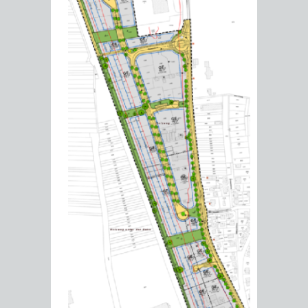
PROJEKTE
WOHNBEBAUUNG
AN
DER
WEINBERGSTRASSE
KLIMASCHUTZ
UMWELTSCHUTZ
EUROPEAN
KLIMASCHUTZ-
AKTION
ÖKOLOGISCHE
ENERGY
FÖRDERPROGRAMME
GEGEN
SANIERUNG/WAIDSEE
AWARD
SCHOTTERGÄRTEN
ENERGIEBERATUNG
ABFALL
&
STADTRADELN
ELEKTROMOBILITÄTSBERATUNG