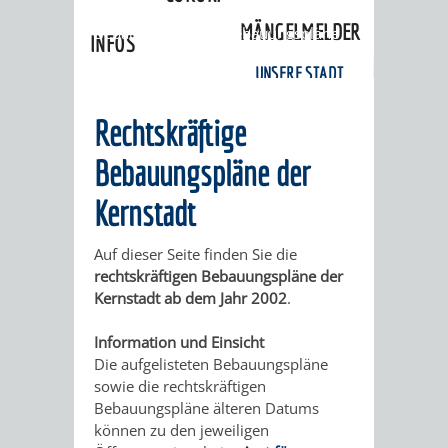
Stadtentwicklung / Verkehrsplanung
»
MÄNGELMELDER
Bebauungspläne
»
Bebauungspläne
INFOS
Kernstadt
UNSERE STADT
ZUR
Rechtskräftige
UKRAINE
Bebauungspläne der
STADTPORTRAIT
STADTGESCHICHTE
Kernstadt
WAPPEN
EHRENBÜRGER
BÜRGERENGAGEM
Auf dieser Seite finden Sie die
rechtskräftigen Bebauungspläne der
Kernstadt ab dem Jahr 2002
.
REPORTAGEN
DER
AKTUELLES
KOORDINIER
Information und Einsicht
IMAGEFILM
ENGAGIERTE
WEINHEIMER
Die aufgelisteten Bebauungspläne
sowie die rechtskräftigen
STADT
VEREINE
Bebauungspläne älteren Datums
können zu den jeweiligen
UND