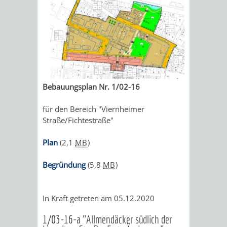
VERMIETUNG
SCHLOSS
MUSEUM
VON
SCHLOSSPARK
HEILPFLANZEN
BURGEN
RÄUMEN
STADTBIBLIOTHEK
KINO
STADTGARTEN
HAGANDERPAR
/
BILDUNGSKETTE
VOLKSHOCHSCHULE
A
AUSLEIHE
VERANSTALTER
SCHLOSS
ALTER
ROSENANLAGE
Bebauungsplan Nr. 1/02-16
BIS
KOMMUNALES
MUSIKSCHULE
MEDIENANGEBOTE
VERANSTALTUNGSRÄU
FRIEDHOF
BURGRUINE
WACHENB
für den Bereich "Viernheimer
Z
BILDUNGSMANAGEMENT
WINDECK
Straße/Fichtestraße"
MUSEUM
ONLINE-
STADTHALLE
ROLF-
SCHLOSS
Plan
(2,1
MB
)
ÜBERGANG
"FRÜHE
KATALOG
ENGELBRECHT-
VERANSTALTUNGEN
KINDER
MUSEUM
INGRID-
Begründung
(5,8
MB
)
SCHULE
BILDUNG"
HAUS
IM
VERANSTALTUNGEN
AUSBILDUNG
NOLL-
VERANSTALTUNGE
KINDER
-
MUSEUM
&
BÜRGERSAAL
WEG
IM
In Kraft getreten am 05.12.2020
BERUF
PRAKTIKA
IM
STADTARCHIV
MUSEUM
MUNDART-
1/03-16-a "Allmendäcker südlich der