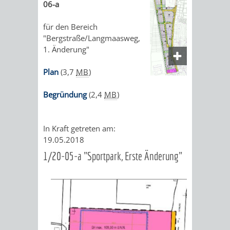
VISION
06-a
für den Bereich
AKTIONSREIHE
KLIMASCHUTZ-
"Bergstraße/Langmaasweg,
1. Änderung"
GUT
NETZWERK
Plan
(3,7
MB
)
SANIERT?!
LADEINFRASTRUKTUR
Begründung
(2,4
MB
)
WÄRMEPUMPEN
EIGNUNGSCHECK
In Kraft getreten am:
19.05.2018
1/20-05-a "Sportpark, Erste Änderung"