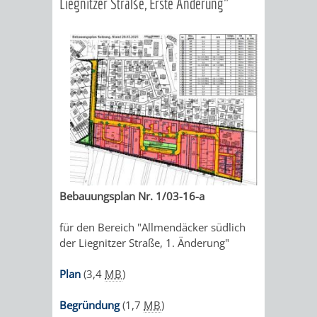
Liegnitzer Straße, Erste Änderung"
ALTEN
LEIHVERKEHR
SERVICE
WEG
BENUTZUNG
BESTANDSÜBERSICHT
RATHAUS
DER
FÜR
ZEIGMAL
STADTTEILE
MELDEKARTEI
VERÖFFENTLICHUNGEN
BIBLIOTHEK
LEHRER/INNEN
STADTARCHIV
-
/
AUSFLUGSZI
JÜDISCHE
&
BENUTZUNG
BESTANDSÜBERSICH
DIE
FAMILIENFORSCHUNG
SPUREN
KLEINSTADT
ERZIEHER/INNEN
APP
MELDEKARTEI
VERÖFFENTLICHUNG
IN
HITS
VERMIETUNG
/
WEINHEIM
JÜDISCHE
FÜR
Bebauungsplan Nr. 1/03-16-a
VON
FAMILIENFORSCHUNG
SPUREN
KRIEGERDENKMAL
KIDS
für den Bereich "Allmendäcker südlich
RÄUMEN
der Liegnitzer Straße, 1. Änderung"
IN
SECHS-
BLOGGER
Plan
(3,4
MB
)
WEINHEIM
MÜHLEN-
ON
Begründung
(1,7
MB
)
KRIEGERDENKMAL