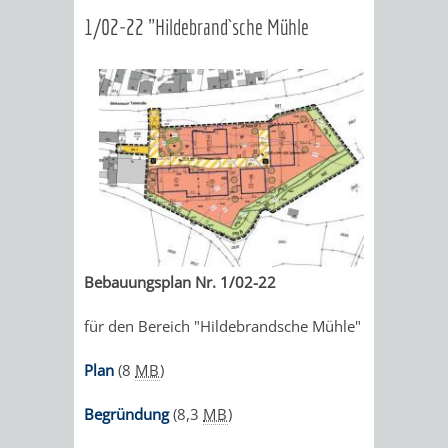
EINRICHTUN
WISSENSW
1/02-22 "Hildebrand`sche Mühle
SEHENSWÜRD
VERANSTA
ORTSVEREIN
ORTSCHAF
GESCHICHTE
SULZBACH
EINRICHTUNGEN
WISSENSWERTE
Bebauungsplan Nr. 1/02-22
SEHENSWÜRDIGKE
VERANSTALTUN
für den Bereich "Hildebrandsche Mühle"
VERANSTALTUNGS
ORTSVEREINE
Plan
(8
MB
)
ORTSCHAFTSRAT
GESCHICHTE
Begründung
(8,3
MB
)