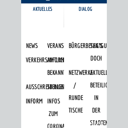
AKTUELLES
DIALOG
KARRIEREPORTAL
NEWS
VERANSTALTUNGSKALENDER
BÜRGERBETEILIGUNG
SAG'S
DOCH
VERKEHRSINFORMATIONEN
AMTLICHE
BEKANNTMACHUNGEN
NETZWERKE
AKTUELLE
/
BETEILIGUNGEN
AUSSCHREIBUNGEN
STELLENANGEBOTE
RUNDE
IN
INFORMATIONSPFLICHTEN
INFOS
TISCHE
DER
ZUM
STADTENTWICKLU
Startseite
»
Stadtthemen
»
Entwicklung
»
CORONAVIRUS