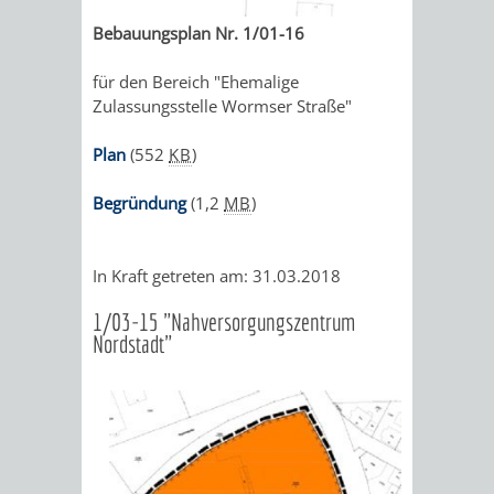
Bebauungsplan Nr. 1/01-16
DULGER-
für den Bereich "Ehemalige
BAD
Zulassungsstelle Wormser Straße"
VEREINE
Plan
(552
KB
)
ENTWICKLUNG
WIRTSCHAFT
Begründung
(1,2
MB
)
In Kraft getreten am: 31.03.2018
1/03-15 "Nahversorgungszentrum
AKTUELLE
AKTUELLE
STANDORTPORTRAIT
UNTERNEHMEN
Nordstadt"
BAUPROJEKTE
BETEILIGUNGEN
VERKEHRSANBINDUNG
DATEN
GEWERBEFLÄCHE
LADENFLÄCH
IN
STRASSENBAUMASSNAHMEN OB
NEUBAU
/
/
/
SERVICEANG
DER
ERFLOCKENBACH
BETRIEBSGEBÄUDE
LAGE
ZAHLEN
-