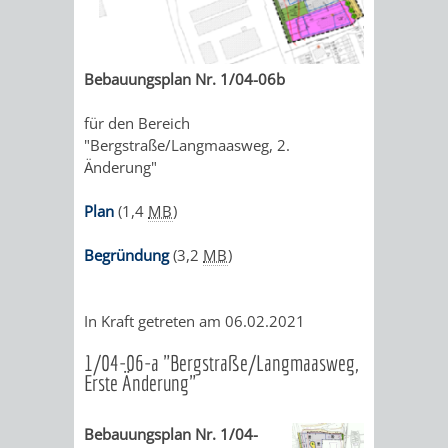
ALTLASTEN
KLIMAFIT
KOMMUNALE
FAIRTRADE
WÄRMEPLANUNG
Bebauungsplan Nr. 1/04-06b
KLEIDERTAUSCHBÖRSE
GEFÖRDERTE
KLIMASCHUTZKONZEPT
für den Bereich
"Bergstraße/Langmaasweg, 2.
KLIMASCHUTZMASSNAHMEN
Änderung"
STÄDTISCHES
Plan
(1,4
MB
)
ENERGIEMANAGEMENT
Begründung
(3,2
MB
)
KLIMASCHUTZKOMMISSION
ENERGIEKARAWANE
GEWERBE
In Kraft getreten am 06.02.2021
PLASTIKTÜTENFREIE
EVENTS
1/04-06-a "Bergstraße/Langmaasweg,
Erste Änderung"
EINKAUFSSTADT
GEMEINSAME
Bebauungsplan Nr. 1/04-