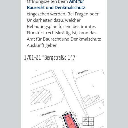
Öffnungszeiten beim
Amt für
Baurecht und Denkmalschutz
ORGANISATI
eingesehen werden. Bei Fragen oder
Unklarheiten dazu, welcher
SERVICEBEREICH
EHRUNGEN
Bebauungsplan für ein bestimmtes
Flurstück rechtskräftig ist, kann das
FÜR
WISSENSWER
Amt für Baurecht und Denkmalschutz
Auskunft geben.
VEREINE
HILFREICHE
1/01-21 "Bergstraße 147"
UND
ANSPRECHP
ORGANISATIONEN
INFORMATIONSP
STÄDTEPARTNERSCHAFTEN
ORTSCHAFTEN
ANET
CAVAILLON
HOHENSACHSEN
LÜTZELSACH