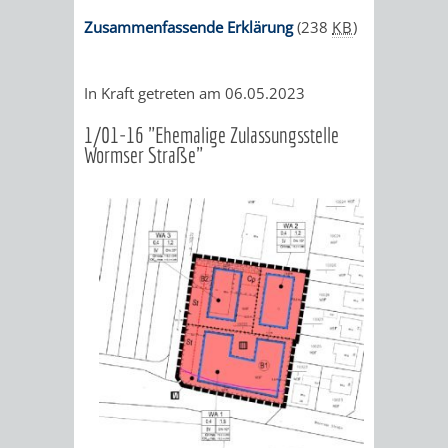
TAL
TOUR
Zusammenfassende Erklärung
(238
KB
)
AUSFLUGSZIELE
TOURIST
In Kraft getreten am 06.05.2023
INFORMATION
1/01-16 "Ehemalige Zulassungsstelle
SHOPPING
SPORT
Wormser Straße"
SPORTSTÄTTEN
SPORTVEREI
MINIGOLF
RADFAHREN
SCHWIMMEN
WANDERN
STRANDBAD
TSG
WEINHEIMER
WAIDSEE
WALDSCHWIM
WANDERWEG
VIKTOR-