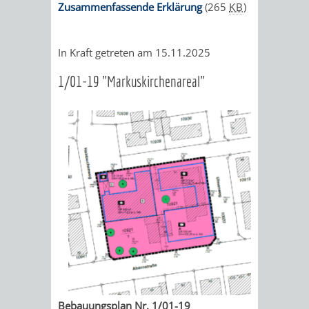
Zusammenfassende Erklärung
(265
KB
)
DATEN
/
In Kraft getreten am 15.11.2025
ZAHLEN
1/01-19 "Markuskirchenareal"
/
FAKTEN
BILDUNG
FREIZEIT
KINDERBETREUUNG
SCHULEN
VERANSTALTUNGSKALENDER
JÄHRLICHE
VERANSTALTUNGE
KINDERTAGESPFLEGE
KINDERKRIPPEN
SCHULARTEN
SCHULVERWALTUNG
Bebauungsplan Nr. 1/01-19