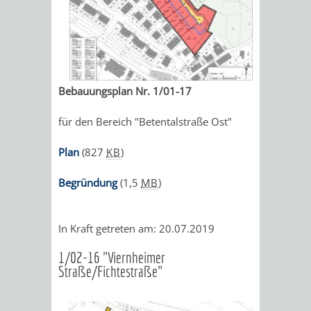
VON
DEN
KATALOG
WEINHEIMER
ORTSTEILEN
VERANSTALTUNGEN
AUSBILDUNG
KINDERTAGESSTÄTTEN
FÊTE
&
Bebauungsplan Nr. 1/01-17
DE
PRAKTIKA
für den Bereich "Betentalstraße Ost"
LA
Plan
(827
KB
)
LEIHVERKEHR
SERVICE
MUSIQUE
Begründung
(1,5
MB
)
DER
FÜR
KULTUREINRICHTUNGEN
SEHENSWERT
BIBLIOTHEK
LEHRER/INNEN
In Kraft getreten am: 20.07.2019
THEATER
MUSEUM
GRÜNE
ALTSTADT
&
1/02-16 "Viernheimer
Straße/Fichtestraße"
MEILEN
ERZIEHER/INNEN
VERANSTALTUNGEN
KINDER
MARKTPLAT
GERBERBA
IM
HERMANNSHOF
EXOTENWALD