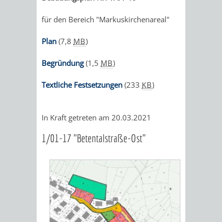
VERANSTALTUNGS
KULTURSOM
KINDERTAGESSTÄTTEN
PROJEKT
SCHULFERIEN
SCHÜLERBEFÖRDERUNG
für den Bereich "Markuskirchenareal"
HIGHLIGHTS
"KINDER
KERWE
HORTE
SCHULSOZIALARBEIT
Plan
(7,8
MB
)
SCHÜTZEN
/
SOMMERTAGSZU
FESTE
INKLUSION
Begründung
(1,5
MB
)
-
GRUNDSCHULBETREUUNG
IN
Textliche Festsetzungen
(233
KB
)
KINDER
/
DEN
STÄRKEN"
In Kraft getreten am 20.03.2021
FERIENBETREUUNG
STADTTEILEN
1/01-17 "Betentalstraße-Ost"
VORMERKVERFAHREN
FERIENANGEBOTE
STADTBIBLIOTHEK
„WOINEM
WEINHEIMER
FÜR
TIPPS
LIVE“
WEIHNACHT
A
AUSLEIHE
DIE
&
AM
BIS
WEIHNACHTS
MEDIENANGEBOTE
PLATZVERGABE
TREFFS
WINDECKPLATZ
Z
IN
ONLINE-