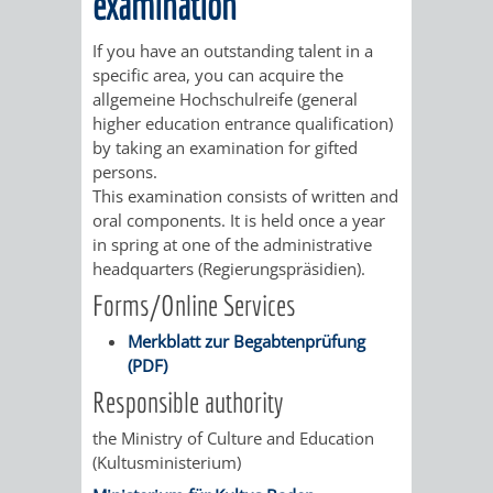
examination
STADTENTWICKLUNG
HILFE
TAGESORDNUNG
BERATUNGSERGEBNI
If you have an outstanding talent in a
BERATUNGSERGEBNISSE
MENSCHEN
MENSCHEN
/
specific area, you can acquire the
allgemeine Hochschulreife (general
MIT
MIT
SITZUNGSUNTERLAGEN
higher education entrance qualification)
by taking an examination for gifted
BEHINDERUNG
DEMENZ
persons.
UMLEGUNGSAUSSCHUSS
BERATENDE
This examination consists of written and
oral components. It is held once a year
MIGRANTEN
BAUHERREN
AUSSCHÜSSE
in spring at one of the administrative
headquarters (Regierungspräsidien).
/
BAUHERRENBERATUNG
GRUNDSTÜCKSWERTERMITTLUNG
BERATUNGSERGEBNISS
Forms/Online Services
FLÜCHTLINGE
RATHAUS
DENKMALSCHUTZ
VERKAUF
Merkblatt zur Begabtenprüfung
(PDF)
STÄDTISCHER
AUFGABEN
STEUERVORTEILE
Responsible authority
BAUPLÄTZE
DER
the Ministry of Culture and Education
SATZUNGEN
(Kultusministerium)
BÜRGERMEISTER
ÄMTER
UNTEREN
VERKAUF
IM