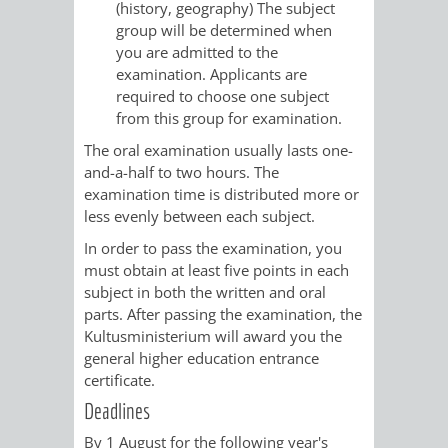
(history, geography) The subject
RENTENABTE
UNTERBRI
group will be determined when
you are admitted to the
VON
examination. Applicants are
required to choose one subject
OBDACHL
from this group for examination.
The oral examination usually lasts one-
UND
and-a-half to two hours. The
examination time is distributed more or
FLÜCHTLI
less evenly between each subject.
In order to pass the examination, you
EIGENBETRIEB
FEUERWEHR
must obtain at least five points in each
subject in both the written and oral
STADTENTWÄSSE
PERSONAL-
parts. After passing the examination, the
Kultusministerium will award you the
UND
general higher education entrance
certificate.
ORGANISAT
Deadlines
STADTARCHI
By 1 August for the following year's