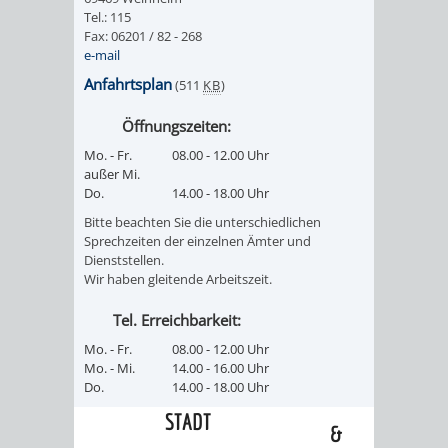
Tel.: 115
/ JAV
Fax: 06201 / 82 - 268
e-mail
SCHWERBEHINDERTENVERTR
ZENSUS
Anfahrtsplan
(511
KB
)
2022
Öffnungszeiten:
Mo. - Fr.
08.00 - 12.00 Uhr
STADTWEGWEISER
VERKEHR
außer Mi.
Do.
14.00 - 18.00 Uhr
Bitte beachten Sie die unterschiedlichen
Sprechzeiten der einzelnen Ämter und
Dienststellen.
Wir haben gleitende Arbeitszeit.
ÄMTER
EINRICHTUNGEN
VERKEHRSINFORMATIONEN
BAHNVERKEHR
Tel. Erreichbarkeit:
&
IN
BUSVERKEHR
RUFTAXI
Mo. - Fr.
08.00 - 12.00 Uhr
Mo. - Mi.
14.00 - 16.00 Uhr
BEHÖRDEN
DER
CARSHARING
PARK
Do.
14.00 - 18.00 Uhr
STADT
&