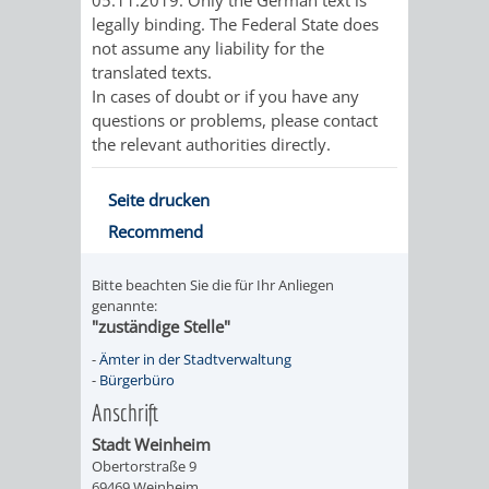
SULZBACH
legally binding. The Federal State does
not assume any liability for the
AMTLICHE
AUSSCHREIBUNGE
translated texts.
In cases of doubt or if you have any
BEKANNTMACHUNGEN
INFORMATIONSPF
questions or problems, please contact
the relevant authorities directly.
WAHLEN
STÄDTISCHE
Seite drucken
/
FINANZEN
Recommend
ABSTIMMUNGEN
/
Bitte beachten Sie die für Ihr Anliegen
genannte:
HAUSHALT
"zuständige Stelle"
-
Ämter in der Stadtverwaltung
KOMMUNALE
RECHNUNGSS
-
Bürgerbüro
Anschrift
STEUERN
Stadt Weinheim
STADTRECHT
PERSONALRAT
Obertorstraße 9
69469 Weinheim