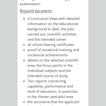
examination.
PRESSE-
RECHNUNGS
Required documents
a Curriculum Vitae with detailed
UND
REFERAT
information on the educational
background to date, the jobs
ÖFFENTLICHKEITS
DES
carried out, scientific activities
and the intended career
ERSTEN
all school-leaving certificates
proof of vocational training and
BÜRGERMEIS
vocational achievements
details on the selected scientific
REFERAT
STABSSTELL
area, the focus points in the
individual subjects and the
DES
RECHT
intended course of study
Two reports concerning
OBERBÜRGERMEI
capability, performance and
STADTBIBLIO
level of education, in particular
in the chosen specialist area
STADTKÄMMEREI
STANDESAM
the assurance that the applicant