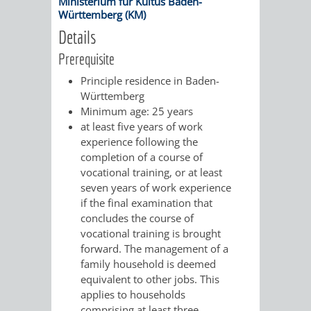
Ministerium für Kultus Baden-
/
Württemberg (KM)
AMT
AMT
DENKMALSCHUTZBEHÖRDE
STÄDTISCHER
BEREICH
Details
DEZERNATE
FÜR
FÜR
HÄUSER
Prerequisite
DENKMALSCHUTZ
BAURECHT
BILDUNG
Principle residence in Baden-
/
GENEHMIGUNGSVERFAHREN
TAG
Württemberg
UND
UND
Minimum age: 25 years
LIEGENSCHAFTEN
DES
at least five years of work
DENKMALSCHUTZ
SPORT
experience following the
ABWASSERBESEITIGUNG
OFFENEN
completion of a course of
vocational training, or at least
AMT
AMT
DENKMALS
ERSCHLIESSUNGSBEITRAG
seven years of work experience
if the final examination that
FÜR
FÜR
concludes the course of
ANTRAGSVERFAHREN
vocational training is brought
IMMOBILIENWIRT
KULTUR,
forward. The management of a
VERMIETE
family household is deemed
TOURISMUS
STABSSTELLE
HOCHBAU
equivalent to other jobs. This
DOCH
applies to households
&
BÄDER
(PLANUNG
comprising at least three