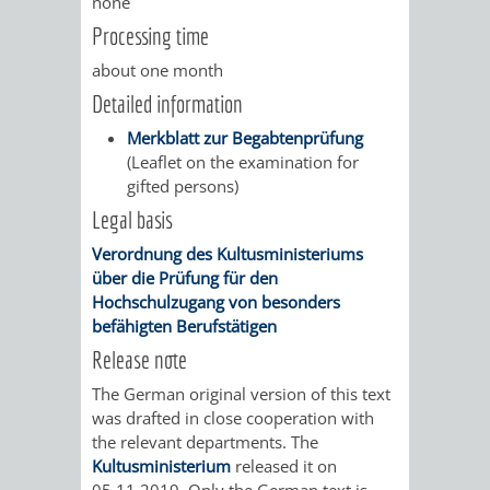
none
UMWELT-
VERWALTUNG
Processing time
about one month
UND
HOHENSACH
Detailed information
KLIMASCHUTZ
VERWALTUNG
Merkblatt zur Begabtenprüfung
(Leaflet on the examination for
KLIMASCHUTZ
LÜTZELSACH
gifted persons)
Legal basis
UND
VERWALTUNG
Verordnung des Kultusministeriums
über die Prüfung für den
ENERGIEMANAGE
OBERFLOCKE
Hochschulzugang von besonders
befähigten Berufstätigen
VERWALTUNGSSTE
VERWALTUNG
Release note
RIPPENWEIER
RITSCHWEIE
The German original version of this text
was drafted in close cooperation with
the relevant departments. The
VERWALTUNGSSTE
Kultusministerium
released it on
05.11.2019. Only the German text is