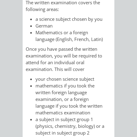
VERMESSUNG,
ORDNUNGSA
The written examination covers the
following areas:
BODENORDNUNG
AUSLÄNDERA
BÜRGERB
a science subject chosen by you
German
UND
GEWERBE-
ÖFFENTLI
Mathematics or a foreign
language (English, French, Latin)
GEOINFORMATIO
UND
SICHERHEI
Once you have passed the written
examination, you will be required to
GESUNDHEIT
ORDNUNG
attend for an individual oral
examination. This will cover
UND
your chosen science subject
VERKEHR
mathematics if you took the
written foreign language
examination, or a foreign
VERKEHRS
BUSSGEL
language if you took the written
mathematics examination
GEMEINDE
AKTUELL
a subject in subject group 1
(physics, chemistry, biology) or a
VERKEHR
subject in subject group 2