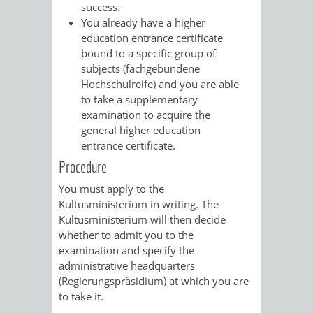
success.
You already have a higher
VERKEHRSA
education entrance certificate
bound to a specific group of
UND
subjects (fachgebundene
Hochschulreife) and you are able
GRÜNFLÄCH
to take a supplementary
examination to acquire the
INFRASTRU
STRASSEN- 
general higher education
entrance certificate.
ND L
Procedure
ANDSCHAF
You must apply to the
Kultusministerium in writing. The
FRIEDHÖFE
BAUBETRI
Kultusministerium will then decide
whether to admit you to the
examination and specify the
AMT
BÜRGER-
administrative headquarters
(Regierungspräsidium) at which you are
FÜR
UND
to take it.