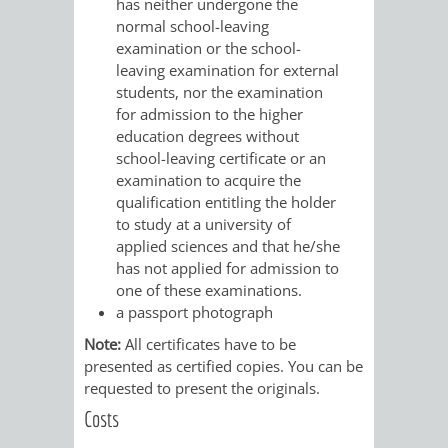
has neither undergone the
FINANZEN
STEUERABTEIL
HEIRATEN
normal school-leaving
examination or the school-
UND
IN
GRUNDSTEUER
leaving examination for external
students, nor the examination
HAUSHALT
WEINHEIM
for admission to the higher
STADTKASSE
education degrees without
INFORMATIO
WEINHEIME
school-leaving certificate or an
BETEILIGUNGSMA
examination to acquire the
DES
KIRCHEN
qualification entitling the holder
to study at a university of
STANDESAM
applied sciences and that he/she
FOTOMOTIV
has not applied for admission to
one of these examinations.
-
a passport photograph
WEINHEIM
Note:
All certificates have to be
presented as certified copies. You can be
ALS
requested to present the originals.
Costs
GASTGEBER