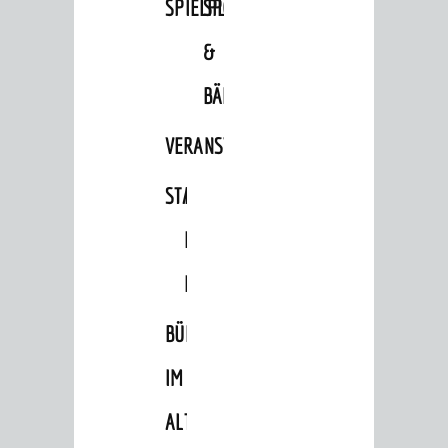
SPIELPLÄTZE
SPORTSTÄTTEN
&
BÄDER
BERATUNG & ANGEBOTE
VERANSTALTUNGSRÄUME
Lebenslagen
Dienstleistungen Service BW
STADTHALLE
ROLF-
Behördennummer 115
ENGELBRECHT-
Familien
HAUS
Kinder und Jugendliche
BÜRGERSAAL
Senioren
IM
Menschen mit Behinderung
Menschen mit Demenz
ALTEN