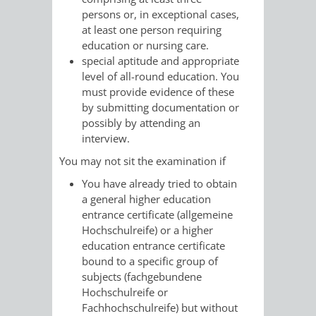
AN
persons or, in exceptional cases,
WIRTSCHAFT
UND
at least one person requiring
DEINE
education or nursing care.
BAU)
KULTURBÜR
MUSEUM
special aptitude and appropriate
STADT
level of all-round education. You
GEBÄUDEBETRIEB
LIEGENSCHAFT
STADTTOURI
WIRTSCHA
must provide evidence of these
WIEDERVERMIETUNGSPRÄMIE
by submitting documentation or
UND
IMMOBILIENMAN
possibly by attending an
interview.
STADTMAR
You may not sit the examination if
AMT
AMT
You have already tried to obtain
a general higher education
FÜR
FÜR
entrance certificate (allgemeine
Hochschulreife) or a higher
SOZIALE
STADTENTWI
education entrance certificate
bound to a specific group of
ANGELEGENHEITE
subjects (fachgebundene
AMT
Hochschulreife or
Fachhochschulreife) but without
INTEGRATIONSBE
FÜR