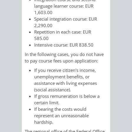
SULZBACH
language learner course: EUR
1,603.00
AMTLICHE
AUSSCHREIBUNGE
Special integration course: EUR
2,290.00
BEKANNTMACHUNGEN
INFORMATIONSPF
Repetition in each case: EUR
585.00
WAHLEN
STÄDTISCHE
Intensive course: EUR 838.50
In the following cases, you do not have
/
FINANZEN
to pay course fees upon application:
If you receive citizen's income,
ABSTIMMUNGEN
/
unemployment benefits, or
assistance with living expenses
HAUSHALT
(social assistance).
If gross remuneration is below a
KOMMUNALE
RECHNUNGSS
certain limit.
If bearing the costs would
STEUERN
represent an unreasonable
hardship.
STADTRECHT
PERSONALRAT
The regional office of the Federal Office