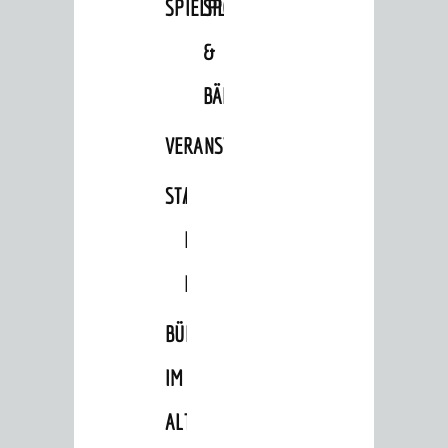
SPIELPLÄTZE
SPORTSTÄTTEN
&
BÄDER
VERANSTALTUNGSRÄUME
STADTHALLE
ROLF-
ENGELBRECHT-
HAUS
BÜRGERSAAL
IM
ALTEN