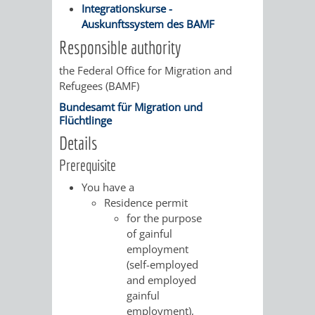
Integrationskurse -
/
AMT
AMT
Auskunftssystem des BAMF
DENKMALSCHUTZBEHÖRDE
STÄDTISCHER
BEREICH
DEZERNATE
Responsible authority
FÜR
FÜR
HÄUSER
DENKMALSCHUTZ
the Federal Office for Migration and
BAURECHT
BILDUNG
Refugees (BAMF)
/
GENEHMIGUNGSVERFAHREN
TAG
Bundesamt für Migration und
UND
UND
LIEGENSCHAFTEN
Flüchtlinge
DES
Details
DENKMALSCHUTZ
SPORT
ABWASSERBESEITIGUNG
OFFENEN
Prerequisite
AMT
AMT
You have a
DENKMALS
ERSCHLIESSUNGSBEITRAG
Residence permit
FÜR
FÜR
for the purpose
ANTRAGSVERFAHREN
of gainful
IMMOBILIENWIRT
KULTUR,
employment
VERMIETE
(self-employed
TOURISMUS
STABSSTELLE
HOCHBAU
and employed
DOCH
gainful
&
BÄDER
(PLANUNG
employment),