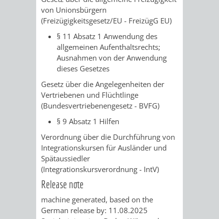
von Unionsbürgern
FRIEDHÖFE
KIRCHEN
RIDE
(Freizügigkeitsgesetz/EU - FreizügG EU)
BESTATTUNGSMÖGLICHKEITEN
HAUPTFRIEDHOF
KULTUREINRICHTUNGEN
§ 11 Absatz 1 Anwendung des
PARKEN
RADFAHREN
allgemeinen Aufenthaltsrechts;
WEINHEIM
Ausnahmen von der Anwendung
THEATER
MUSEUM
APP
VRNNEXTBIKE
dieses Gesetzes
FRIEDHÖFE
FRIEDHOF
VERANSTALTUNGEN
KINDER
EASYPARKEN
Gesetz über die Angelegenheiten der
VERKEHRSPLANU
Vertriebenen und Flüchtlinge
HOHENSACHSEN
LÜTZELSACHSEN
IM
(Bundesvertriebenengesetz - BVFG)
STADTPLAN /
GEOPORTAL
§ 9 Absatz 1 Hilfen
FRIEDHOF
FRIEDHOF
MUSEUM
Verordnung über die Durchführung von
Integrationskursen für Ausländer und
OBERFLOCKENBACH
RIPPENWEIER-
STADTBIBLIOTHEK
KINO
Spätaussiedler
(Integrationskursverordnung - IntV)
HEILIGKREUZ
A
AUSLEIHE
VERANSTALTER
Release note
FRIEDHOF
BIS
machine generated, based on the
MEDIENANGEBOTE
VERANSTALTUNGSRÄUME
German release by: 11.08.2025
SULZBACH