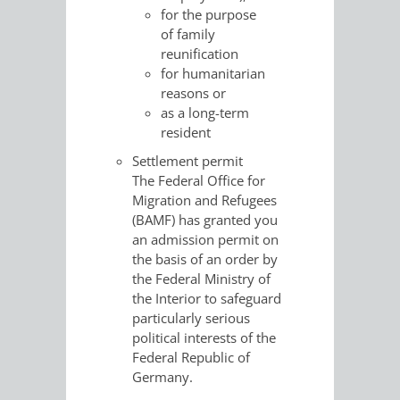
AN
for the purpose
WIRTSCHAFT
UND
of family
DEINE
reunification
BAU)
KULTURBÜR
MUSEUM
for humanitarian
STADT
reasons or
GEBÄUDEBETRIEB
LIEGENSCHAFT
STADTTOURI
WIRTSCHA
as a long-term
WIEDERVERMIETUNGSPRÄMIE
resident
UND
IMMOBILIENMAN
Settlement permit
The Federal Office for
STADTMAR
Migration and Refugees
(BAMF) has granted you
AMT
AMT
an admission permit on
the basis of an order by
FÜR
FÜR
the Federal Ministry of
the Interior to safeguard
SOZIALE
STADTENTWI
particularly serious
political interests of the
ANGELEGENHEITE
AMT
Federal Republic of
Germany
.
INTEGRATIONSBE
FÜR