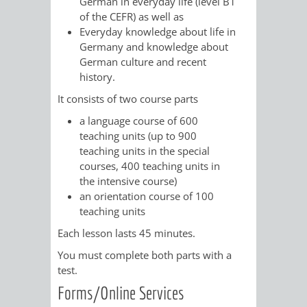
STADTENTWICKLUNG
German in everyday life (level B1
HILFE
TAGESORDNUNG
BERATUNGSERGEBNI
of the CEFR) as well as
Everyday knowledge about life in
BERATUNGSERGEBNISSE
MENSCHEN
MENSCHEN
/
Germany and knowledge about
German culture and recent
MIT
MIT
SITZUNGSUNTERLAGEN
history.
It consists of two course parts
BEHINDERUNG
DEMENZ
UMLEGUNGSAUSSCHUSS
BERATENDE
a language course of 600
teaching units (up to 900
MIGRANTEN
BAUHERREN
AUSSCHÜSSE
teaching units in the special
courses, 400 teaching units in
/
BAUHERRENBERATUNG
GRUNDSTÜCKSWERTERMITTLUNG
BERATUNGSERGEBNISS
the intensive course)
an orientation course of 100
FLÜCHTLINGE
RATHAUS
DENKMALSCHUTZ
VERKAUF
teaching units
Each lesson lasts 45 minutes.
STÄDTISCHER
AUFGABEN
STEUERVORTEILE
You must complete both parts with a
BAUPLÄTZE
test.
DER
SATZUNGEN
BÜRGERMEISTER
ÄMTER
Forms/Online Services
UNTEREN
VERKAUF
IM