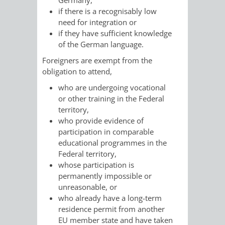
if there is a recognisably low
PRESSE-
RECHNUNGS
need for integration or
if they have sufficient knowledge
UND
of the German language.
REFERAT
Foreigners are exempt from the
ÖFFENTLICHKEITS
DES
obligation to attend,
who are undergoing vocational
ERSTEN
or other training in the Federal
territory,
BÜRGERMEIS
who provide evidence of
participation in comparable
REFERAT
STABSSTELL
educational programmes in the
Federal territory,
DES
RECHT
whose participation is
permanently impossible or
OBERBÜRGERMEI
STADTBIBLIO
unreasonable, or
who already have a long-term
residence permit from another
STADTKÄMMEREI
STANDESAM
EU member state and have taken