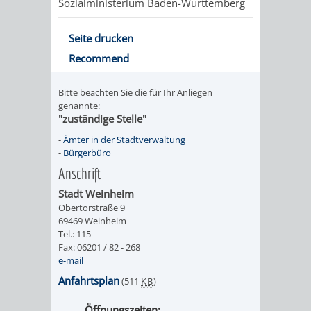
Z
Sozialministerium Baden-Württemberg
ONLINE-
STADTHALLE
ROLF-
Seite drucken
KATALOG
ENGELBRECHT-
Recommend
HAUS
VERANSTALTUNGEN
AUSBILDUNG
Bitte beachten Sie die für Ihr Anliegen
&
BÜRGERSAAL
genannte:
"zuständige Stelle"
PRAKTIKA
IM
-
Ämter in der Stadtverwaltung
-
Bürgerbüro
ALTEN
LEIHVERKEHR
SERVICE
Anschrift
Stadt Weinheim
RATHAUS
DER
FÜR
Obertorstraße 9
69469 Weinheim
BIBLIOTHEK
LEHRER/INNEN
STADTARCHIV
Tel.: 115
Fax: 06201 / 82 - 268
&
e-mail
BENUTZUNG
BESTANDSÜBERSICHT
Anfahrtsplan
(511
KB
)
ERZIEHER/INNEN
MELDEKARTEI
VERÖFFENTLICHUNGEN
Öffnungszeiten: