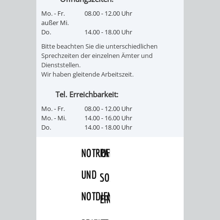
VERMIETUNG
/
Mo. - Fr.
08.00 - 12.00 Uhr
JÜDISCHE
außer Mi.
VON
Do.
14.00 - 18.00 Uhr
FAMILIENFORSCHUNG
SPUREN
Bitte beachten Sie die unterschiedlichen
RÄUMEN
Sprechzeiten der einzelnen Ämter und
IN
Dienststellen.
Wir haben gleitende Arbeitszeit.
WEINHEIM
Tel. Erreichbarkeit:
WAR
Mo. - Fr.
08.00 - 12.00 Uhr
Mo. - Mi.
14.00 - 16.00 Uhr
MEMORIAL
Do.
14.00 - 18.00 Uhr
NOTRUFNUMMERN
PARTEIEN
UND
SOZIALE
NOTDIENSTE
EINRICHTUNGEN