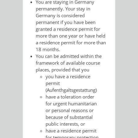
You are staying in Germany
permanently. Your stay in
VERKEHRSA
Germany is considered
permanent if you have been
UND
granted a residence permit for
more than one year or have held
GRÜNFLÄCH
a residence permit for more than
18 months.
INFRASTRU
STRASSEN- 
You can be admitted within the
framework of available course
ND L
places, provided that you
you have a residence
ANDSCHAF
permit
(Aufenthgaltsgestattung)
FRIEDHÖFE
BAUBETRI
have a toleration order
for urgent humanitarian
or personal reasons or
AMT
BÜRGER-
because of substantial
public interests, or
FÜR
UND
have a residence permit
for temporary protection