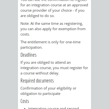
for an integration course at an approved
UMWELT-
VERWALTUNG
course provider of your choice - if you
are obliged to do so.
UND
HOHENSACH
Note:
At the same time as registering,
KLIMASCHUTZ
you can also apply for exemption from
VERWALTUNG
costs.
KLIMASCHUTZ
LÜTZELSACH
The entitlement is only for one-time
participation.
UND
VERWALTUNG
Deadlines
ENERGIEMANAGE
If you are obliged to attend an
OBERFLOCKE
integration course, you must register for
a course without delay.
VERWALTUNGSSTE
VERWALTUNG
Required documents
RIPPENWEIER
RITSCHWEIE
Confirmation of your eligibility or
obligation to participate
VERWALTUNGSSTE
Costs
Integration course and second