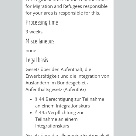
for Migration and Refugees responsible
/ JAV
for your area is responsible for this.
Processing time
SCHWERBEHINDERTENVERTR
ZENSUS
3 weeks
2022
Miscellaneous
STADTWEGWEISER
VERKEHR
none
Legal basis
Gesetz über den Aufenthalt, die
Erwerbstätigkeit und die Integration von
Ausländern im Bundesgebiet -
ÄMTER
EINRICHTUNGEN
VERKEHRSINFORMATIONEN
BAHNVERKEHR
Aufenthaltsgesetz (AufenthG)
§ 44 Berechtigung zur Teilnahme
&
IN
BUSVERKEHR
RUFTAXI
an einem Integrationskurs
§ 44a Verpflichtung zur
BEHÖRDEN
DER
CARSHARING
PARK
Teilnahme an einem
Integrationskurs
STADT
&
Gesetz über die allgemeine Freizügigkeit