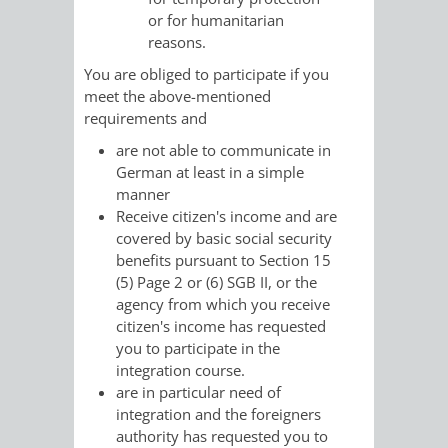
VERMESSUNG,
ORDNUNGSA
or for humanitarian
reasons.
BODENORDNUNG
AUSLÄNDERA
BÜRGERB
You are obliged to participate if you
UND
meet the above-mentioned
GEWERBE-
ÖFFENTLI
requirements and
GEOINFORMATIO
UND
SICHERHEI
are not able to communicate in
German at least in a simple
GESUNDHEIT
ORDNUNG
manner
Receive citizen's income and are
UND
covered by basic social security
benefits pursuant to Section 15
VERKEHR
(5) Page 2 or (6) SGB II, or the
agency from which you receive
citizen's income has requested
VERKEHRS
BUSSGEL
you to participate in the
integration course.
GEMEINDE
AKTUELL
are in particular need of
integration and the foreigners
VERKEHR
authority has requested you to