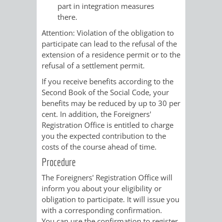
part in integration measures
FINANZEN
STEUERABTEIL
HEIRATEN
there.
UND
IN
Attention: Violation of the obligation to
GRUNDSTEUER
participate can lead to the refusal of the
HAUSHALT
WEINHEIM
extension of a residence permit or to the
STADTKASSE
refusal of a settlement permit.
INFORMATIO
WEINHEIME
If you receive benefits according to the
BETEILIGUNGSMA
Second Book of the Social Code, your
DES
KIRCHEN
benefits may be reduced by up to 30 per
cent. In addition, the Foreigners'
STANDESAM
FOTOMOTIV
Registration Office is entitled to charge
you the expected contribution to the
-
costs of the course ahead of time.
Procedure
WEINHEIM
The Foreigners' Registration Office will
inform you about your eligibility or
ALS
obligation to participate. It will issue you
with a corresponding confirmation.
GASTGEBER
You can use the confirmation to register