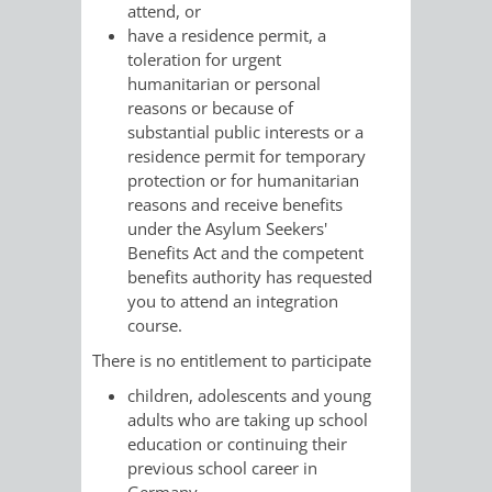
attend, or
RENTENABTE
UNTERBRI
have a residence permit, a
toleration for urgent
VON
humanitarian or personal
reasons or because of
OBDACHL
substantial public interests or a
residence permit for temporary
UND
protection or for humanitarian
reasons and receive benefits
FLÜCHTLI
under the Asylum Seekers'
Benefits Act and the competent
EIGENBETRIEB
FEUERWEHR
benefits authority has requested
you to attend an integration
STADTENTWÄSSE
course.
PERSONAL-
There is no entitlement to participate
UND
children, adolescents and young
adults who are taking up school
ORGANISAT
education or continuing their
previous school career in
STADTARCHI
Germany,