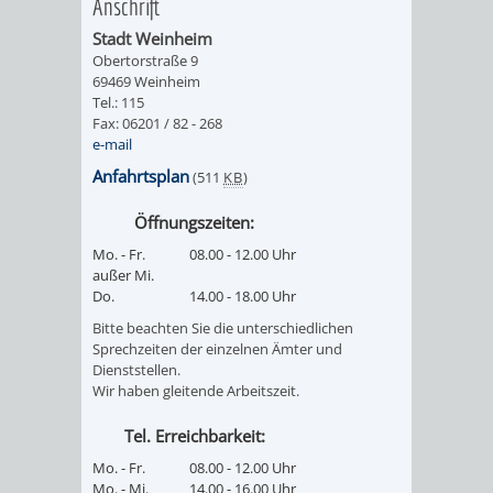
Anschrift
Stadt Weinheim
PRESSE-
RECHNUNGS
Obertorstraße 9
69469 Weinheim
UND
REFERAT
Tel.: 115
Fax: 06201 / 82 - 268
ÖFFENTLICHKEITS
e-mail
DES
Anfahrtsplan
(511
KB
)
ERSTEN
Öffnungszeiten:
BÜRGERMEIS
Mo. - Fr.
08.00 - 12.00 Uhr
außer Mi.
Do.
14.00 - 18.00 Uhr
REFERAT
STABSSTELL
Bitte beachten Sie die unterschiedlichen
DES
RECHT
Sprechzeiten der einzelnen Ämter und
Dienststellen.
Wir haben gleitende Arbeitszeit.
OBERBÜRGERMEI
STADTBIBLIO
Tel. Erreichbarkeit:
STADTKÄMMEREI
STANDESAM
Mo. - Fr.
08.00 - 12.00 Uhr
Mo. - Mi.
14.00 - 16.00 Uhr