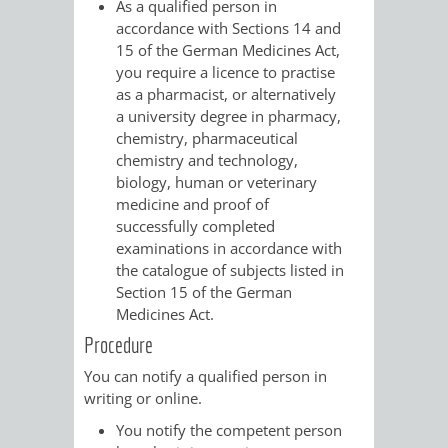
As a qualified person in
/
AMT
AMT
accordance with Sections 14 and
DENKMALSCHUTZBEHÖRDE
STÄDTISCHER
BEREICH
15 of the German Medicines
Act
,
DEZERNATE
FÜR
FÜR
you require a licence to practise
HÄUSER
DENKMALSCHUTZ
as a pharmacist, or alternatively
BAURECHT
BILDUNG
a university degree in pharmacy,
/
GENEHMIGUNGSVERFAHREN
TAG
chemistry, pharmaceutical
UND
UND
chemistry and technology,
LIEGENSCHAFTEN
DES
biology, human or veterinary
DENKMALSCHUTZ
SPORT
medicine and proof of
ABWASSERBESEITIGUNG
OFFENEN
successfully completed
examinations in accordance with
AMT
AMT
DENKMALS
ERSCHLIESSUNGSBEITRAG
the catalogue of subjects listed in
Section 15 of the German
FÜR
FÜR
Medicines Act.
ANTRAGSVERFAHREN
IMMOBILIENWIRT
KULTUR,
Procedure
VERMIETE
You can notify a qualified person in
TOURISMUS
STABSSTELLE
HOCHBAU
writing or online.
DOCH
&
You notify the competent person
BÄDER
(PLANUNG