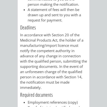
person making the notification.
VERKEHRSA
A statement of fees will then be
drawn up and sent to you with a
UND
request for payment.
Deadlines
GRÜNFLÄCH
In accordance with Section 20 of the
Medicinal Products Act, the holder of a
INFRASTRU
STRASSEN- 
manufacturing/import licence must
notify the competent authority in
ND L
advance of any change in connection
with the qualified person, submitting the
ANDSCHAF
supporting documents. In the event of
an unforeseen change of the qualified
FRIEDHÖFE
BAUBETRI
person in accordance with Section 14,
the notification must be made
AMT
BÜRGER-
immediately.
Required documents
FÜR
UND
Employment references (copy)