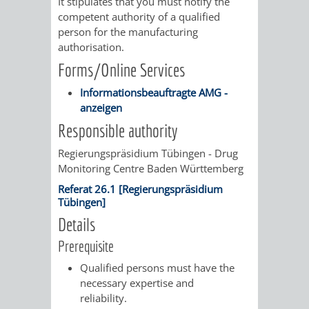
STADTENTWICKLUNG
It stipulates that you must notify the
HILFE
TAGESORDNUNG
BERATUNGSERGEBNI
competent authority of a qualified
person for the manufacturing
BERATUNGSERGEBNISSE
MENSCHEN
MENSCHEN
/
authorisation.
Forms/Online Services
MIT
MIT
SITZUNGSUNTERLAGEN
Informationsbeauftragte AMG -
BEHINDERUNG
DEMENZ
anzeigen
UMLEGUNGSAUSSCHUSS
BERATENDE
Responsible authority
MIGRANTEN
BAUHERREN
AUSSCHÜSSE
Regierungspräsidium Tübingen - Drug
Monitoring Centre Baden Württemberg
/
BAUHERRENBERATUNG
GRUNDSTÜCKSWERTERMITTLUNG
BERATUNGSERGEBNISS
Referat 26.1 [Regierungspräsidium
FLÜCHTLINGE
Tübingen]
RATHAUS
DENKMALSCHUTZ
VERKAUF
Details
STÄDTISCHER
AUFGABEN
STEUERVORTEILE
Prerequisite
Qualified persons must have the
BAUPLÄTZE
DER
SATZUNGEN
necessary expertise and
BÜRGERMEISTER
ÄMTER
reliability.
UNTEREN
VERKAUF
IM