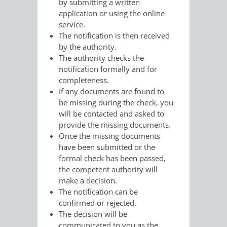
by submitting a written
AN
WIRTSCHAFT
application or using the online
UND
service.
DEINE
The notification is then received
BAU)
KULTURBÜR
MUSEUM
by the authority.
STADT
The authority checks the
GEBÄUDEBETRIEB
LIEGENSCHAFT
STADTTOURI
WIRTSCHA
notification formally and for
WIEDERVERMIETUNGSPRÄMIE
completeness.
UND
IMMOBILIENMAN
If any documents are found to
be missing during the check, you
STADTMAR
will be contacted and asked to
provide the missing documents.
AMT
AMT
Once the missing documents
have been submitted or the
FÜR
FÜR
formal check has been passed,
the competent authority will
SOZIALE
STADTENTWI
make a decision.
The notification can be
ANGELEGENHEITE
AMT
confirmed or rejected.
The decision will be
INTEGRATIONSBE
FÜR
communicated to you as the