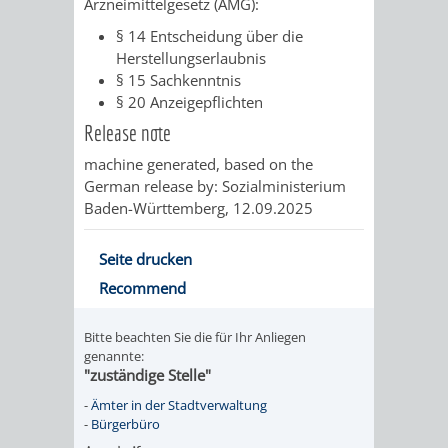
Arzneimittelgesetz (AMG):
RENTENABTE
UNTERBRI
§ 14 Entscheidung über die
Herstellungserlaubnis
VON
§ 15 Sachkenntnis
§ 20 Anzeigepflichten
OBDACHL
Release note
UND
machine generated, based on the
German release by: Sozialministerium
FLÜCHTLI
Baden-Württemberg, 12.09.2025
EIGENBETRIEB
FEUERWEHR
Seite drucken
Recommend
STADTENTWÄSSE
PERSONAL-
Bitte beachten Sie die für Ihr Anliegen
UND
genannte:
"zuständige Stelle"
ORGANISAT
-
Ämter in der Stadtverwaltung
-
Bürgerbüro
STADTARCHI