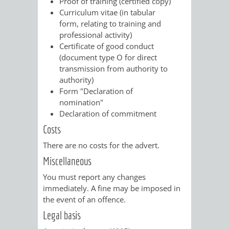
Proof of training (certified copy)
VERMESSUNG,
ORDNUNGSA
Curriculum vitae (in tabular
form, relating to training and
BODENORDNUNG
AUSLÄNDERA
BÜRGERB
professional activity)
Certificate of good conduct
UND
GEWERBE-
ÖFFENTLI
(document type O for direct
transmission from authority to
GEOINFORMATIO
UND
SICHERHEI
authority)
Form "Declaration of
GESUNDHEIT
ORDNUNG
nomination"
Declaration of commitment
UND
Costs
VERKEHR
There are no costs for the advert.
Miscellaneous
VERKEHRS
BUSSGEL
You must report any changes
immediately
.
A fine may be imposed in
GEMEINDE
AKTUELL
the event of an offence.
Legal basis
VERKEHR