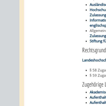
Ausländis
Hochschul
Zulassung
Informati
englischs
Allgemein
Zulassung
Stiftung 
Rechtsgrund
Landeshochsch
§ 58
Zuga
§ 59
Zuga
Zugehörige 
Akademisc
Aufenthal
Aufenthal