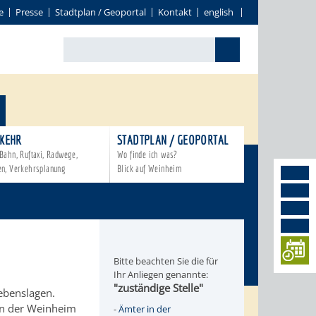
e
Presse
Stadtplan / Geoportal
Kontakt
english
KEHR
STADTPLAN / GEOPORTAL
Bahn, Ruftaxi, Radwege,
Wo finde ich was?
en, Verkehrsplanung
Blick auf Weinheim
Bitte beachten Sie die für
Ihr Anliegen genannte:
"zuständige Stelle"
Lebenslagen.
en der Weinheim
-
Ämter in der