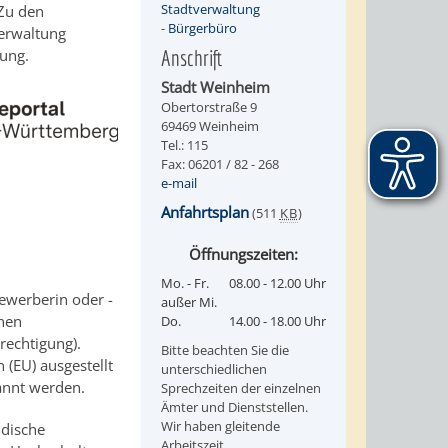
Stadtverwaltung
Zu den
-
Bürgerbüro
Verwaltung
gung.
Anschrift
Stadt Weinheim
Obertorstraße 9
69469 Weinheim
Tel.: 115
Fax: 06201 / 82 - 268
e-mail
Anfahrtsplan
(511
KB
)
Öffnungszeiten:
Mo. - Fr.
08.00 - 12.00 Uhr
ewerberin oder -
außer Mi.
nen
Do.
14.00 - 18.00 Uhr
rechtigung).
Bitte beachten Sie die
 (EU) ausgestellt
unterschiedlichen
annt werden.
Sprechzeiten der einzelnen
Ämter und Dienststellen.
Wir haben gleitende
ndische
Arbeitszeit.