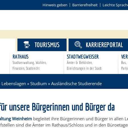
Hinweis geben
Barrierefreiheit
Leichte Sprach
VICE
TOURISMUS
KARRIEREPORTAL
RATHAUS
STADTWEGWEISER
VER
Stadtverwaltung, Wahlen,
Ämter & Behörden,
Bus, 
Finanzen, Stadtrecht
Einrichtungen in der Stadt
Park
»
Lebenslagen
»
Studium
»
Ausländische Studierende
für unsere Bürgerinnen und Bürger da
altung Weinheim
begleitet ihre Bürgerinnen und Bürger in allen 
ufstellen sind die Ämter im Rathaus/Schloss und in den Büroetag