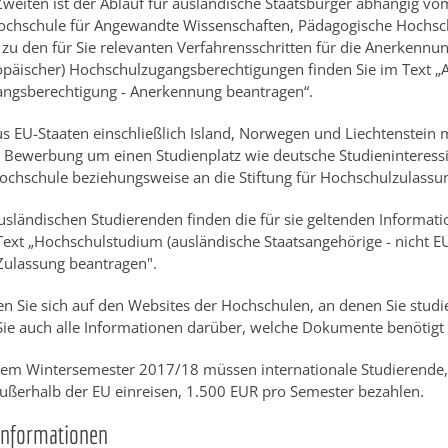
Zweiten ist der Ablauf für ausländische Staatsbürger abhängig v
 Hochschule für Angewandte Wissenschaften, Pädagogische Hochsch
zu den für Sie relevanten Verfahrensschritten für die Anerkennu
ropäischer) Hochschulzugangsberechtigungen finden Sie im Text „
ngsberechtigung - Anerkennung beantragen“.
s EU-Staaten einschließlich Island, Norwegen und Liechtenstein 
 Bewerbung um einen Studienplatz wie deutsche Studieninteressi
Hochschule beziehungsweise an die Stiftung für Hochschulzulassun
usländischen Studierenden finden die für sie geltenden Informati
ext „Hochschulstudium (ausländische Staatsangehörige - nicht E
 Zulassung beantragen".
en Sie sich auf den Websites der Hochschulen, an denen Sie stud
 Sie auch alle Informationen darüber, welche Dokumente benötigt
 dem Wintersemester 2017/18 müssen internationale Studierende
ußerhalb der EU einreisen, 1.500 EUR pro Semester bezahlen.
Informationen