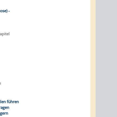
ose) -
apitel
n
len führen
ragen
ngern