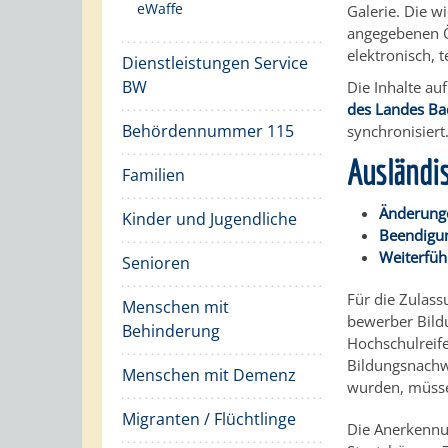
eWaffe
Galerie. Die w
angegebenen Ö
elektronisch, 
Dienstleistungen Service
BW
Die Inhalte a
des Landes B
Behördennummer 115
synchronisiert
Ausländi
Familien
Änderunge
Kinder und Jugendliche
Beendigun
Weiterfüh
Senioren
Für die Zulass
Menschen mit
bewerber Bild
Behinderung
Hochschulreife
Bildungsnachwe
Menschen mit Demenz
wurden, müssen
Migranten / Flüchtlinge
Die Anerkennu