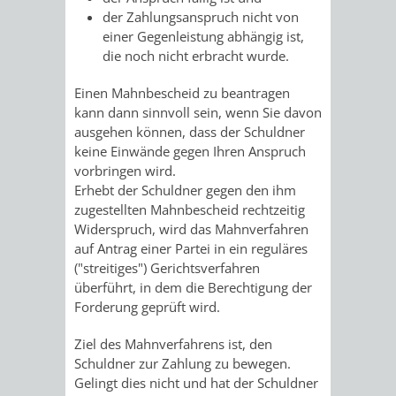
AN
der Zahlungsanspruch nicht von
WIRTSCHAFT
UND
einer Gegenleistung abhängig ist,
DEINE
die noch nicht erbracht wurde.
BAU)
KULTURBÜR
MUSEUM
STADT
Einen Mahnbescheid zu beantragen
GEBÄUDEBETRIEB
LIEGENSCHAFT
STADTTOURI
WIRTSCHA
kann dann sinnvoll sein, wenn Sie davon
WIEDERVERMIETUNGSPRÄMIE
ausgehen können, dass der Schuldner
UND
keine Einwände gegen Ihren Anspruch
IMMOBILIENMAN
vorbringen wird.
STADTMAR
Erhebt der Schuldner gegen den ihm
zugestellten Mahnbescheid rechtzeitig
Widerspruch, wird das Mahnverfahren
AMT
AMT
auf Antrag einer Partei in ein reguläres
("streitiges") Gerichtsverfahren
FÜR
FÜR
überführt, in dem die Berechtigung der
Forderung geprüft wird.
SOZIALE
STADTENTWI
Ziel des Mahnverfahrens ist, den
ANGELEGENHEITE
AMT
Schuldner zur Zahlung zu bewegen.
Gelingt dies nicht und hat der Schuldner
INTEGRATIONSBE
FÜR