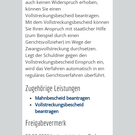
auch keinen Widerspruch erhoben,
können Sie einen
VERKEHRSA
Vollstreckungsbescheid beantragen.
Mit dem Vollstreckungsbescheid können
UND
Sie Ihren Anspruch mit staatlicher Hilfe
(zum Beispiel durch einen
GRÜNFLÄCH
Gerichtsvollzieher) im Wege der
Zwangsvollstreckung durchsetzen.
INFRASTRU
STRASSEN- 
Legt der Schuldner gegen den
Vollstreckungsbescheid Einspruch ein,
ND L
wird das Verfahren automatisch in ein
reguläres Gerichtsverfahren überführt.
ANDSCHAF
Zugehörige Leistungen
FRIEDHÖFE
BAUBETRI
Mahnbescheid beantragen
Vollstreckungsbescheid
AMT
BÜRGER-
beantragen
Freigabevermerk
FÜR
UND