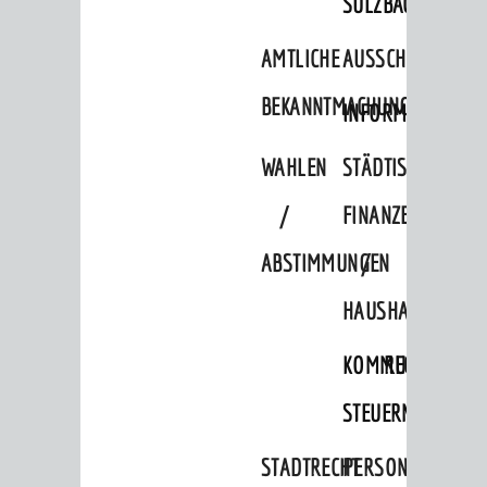
SULZBACH
BERATUNG & ANGEBOTE
AMTLICHE
AUSSCHREIBUNGE
Lebenslagen
Dienstleistungen Service BW
BEKANNTMACHUNGEN
INFORMATIONSPF
Behördennummer 115
WAHLEN
STÄDTISCHE
Familien
/
FINANZEN
Kinder und Jugendliche
ABSTIMMUNGEN
/
Senioren
Menschen mit Behinderung
HAUSHALT
Menschen mit Demenz
KOMMUNALE
RECHNUNGSS
Migranten / Flüchtlinge
STEUERN
Bauherren
STADTRECHT
PERSONALRAT
Vermiete doch an deine Stadt