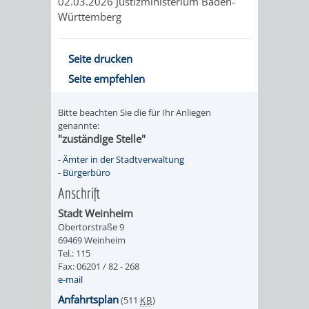
02.03.2026 Justizministerium Baden-
VERMESSUNG,
ORDNUNGSA
Württemberg
BODENORDNUNG
AUSLÄNDERA
BÜRGERB
Seite drucken
UND
GEWERBE-
ÖFFENTLI
Seite empfehlen
GEOINFORMATIO
UND
SICHERHEI
Bitte beachten Sie die für Ihr Anliegen
genannte:
GESUNDHEIT
ORDNUNG
"zuständige Stelle"
-
Ämter in der Stadtverwaltung
UND
-
Bürgerbüro
Anschrift
VERKEHR
Stadt Weinheim
VERKEHRS
BUSSGEL
Obertorstraße 9
69469 Weinheim
Tel.: 115
GEMEINDE
AKTUELL
Fax: 06201 / 82 - 268
e-mail
VERKEHR
Anfahrtsplan
(511
KB
)