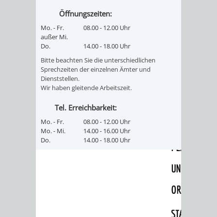
RENTENABTE
UNTERBRI
Öffnungszeiten:
Mo. - Fr.
08.00 - 12.00 Uhr
VON
außer Mi.
Do.
14.00 - 18.00 Uhr
OBDACHL
Bitte beachten Sie die unterschiedlichen
Sprechzeiten der einzelnen Ämter und
UND
Dienststellen.
Wir haben gleitende Arbeitszeit.
FLÜCHTLI
Tel. Erreichbarkeit:
EIGENBETRIEB
FEUERWEHR
Mo. - Fr.
08.00 - 12.00 Uhr
Mo. - Mi.
14.00 - 16.00 Uhr
Do.
14.00 - 18.00 Uhr
STADTENTWÄSSE
PERSONAL-
UND
ORGANISAT
STADTARCHI