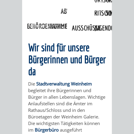
Angebote
»
Lebenslagen
»
Gläubiger und
Schuldner
»
Gläubiger
»
Vorgehen des
ABWASSERBESEITIGUNG
RITSCHWEIER
SULZBACH
Gläubigers
»
Gerichtliches
BEHÖRDENNUMMER
Mahnverfahren
FAMILIEN
AUSSCHÜSSE
JUGENDGEMEINDE
115
BERATUNG
UND
TAGESORDNUNG
PROJEKTE
Wir sind für unsere
UND
BEIRÄTE
/
Bürgerinnen und Bürger
HILFE
da
AUSSCHUSS
HAUPTAUSSCHUSS
SITZUNGSUNTERL
KINDER
SENIOREN
FÜR
BERATUNGSERGEBNISS
ABGEORDNETE
Die
Stadtverwaltung Weinheim
begleitet ihre Bürgerinnen und
UND
TECHNIK,
BETREUUNG
FREIZEITANGEBOTE
Bürger in allen Lebenslagen. Wichtige
KINDER-
STADTRECHT
Anlaufstellen sind die Ämter im
JUGENDLICHE
UMWELT
UND
Rathaus/Schloss und in den
BERATUNG
UND
Büroetagen der Weinheim Galerie.
UND
PFLEGE
Die wichtigsten Tätigkeiten können
UND
JUGENDBEIRAT
im
Bürgerbüro
ausgeführt