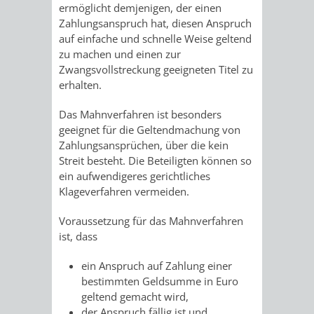
ermöglicht demjenigen, der einen
/
AMT
AMT
Zahlungsanspruch hat, diesen Anspruch
DENKMALSCHUTZBEHÖRDE
STÄDTISCHER
BEREICH
auf einfache und schnelle Weise geltend
DEZERNATE
FÜR
FÜR
zu machen und einen zur
HÄUSER
DENKMALSCHUTZ
Zwangsvollstreckung geeigneten Titel zu
BAURECHT
BILDUNG
erhalten.
/
GENEHMIGUNGSVERFAHREN
TAG
UND
UND
Das Mahnverfahren ist besonders
LIEGENSCHAFTEN
DES
geeignet für die Geltendmachung von
DENKMALSCHUTZ
SPORT
Zahlungsansprüchen, über die kein
ABWASSERBESEITIGUNG
OFFENEN
Streit besteht. Die Beteiligten können so
AMT
AMT
ein aufwendigeres gerichtliches
DENKMALS
ERSCHLIESSUNGSBEITRAG
Klageverfahren vermeiden.
FÜR
FÜR
Voraussetzung für das Mahnverfahren
ANTRAGSVERFAHREN
ist, dass
IMMOBILIENWIRT
KULTUR,
VERMIETE
ein Anspruch auf Zahlung einer
TOURISMUS
STABSSTELLE
HOCHBAU
bestimmten Geldsumme in Euro
DOCH
geltend gemacht wird,
&
BÄDER
(PLANUNG
der Anspruch fällig ist und