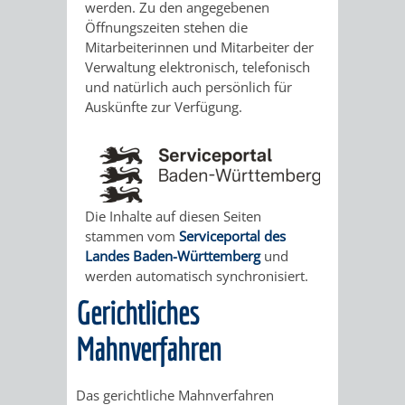
STADTENTWICKLUNG
werden. Zu den angegebenen
HILFE
TAGESORDNUNG
BERATUNGSERGEBNI
Öffnungszeiten stehen die
BERATUNGSERGEBNISSE
Mitarbeiterinnen und Mitarbeiter der
MENSCHEN
MENSCHEN
/
Verwaltung elektronisch, telefonisch
und natürlich auch persönlich für
MIT
MIT
SITZUNGSUNTERLAGEN
Auskünfte zur Verfügung.
BEHINDERUNG
DEMENZ
UMLEGUNGSAUSSCHUSS
BERATENDE
MIGRANTEN
BAUHERREN
AUSSCHÜSSE
Die Inhalte auf diesen Seiten
/
BAUHERRENBERATUNG
GRUNDSTÜCKSWERTERMITTLUNG
BERATUNGSERGEBNISS
stammen vom
Serviceportal des
Landes Baden-Württemberg
und
FLÜCHTLINGE
RATHAUS
DENKMALSCHUTZ
VERKAUF
werden automatisch synchronisiert.
Gerichtliches
STÄDTISCHER
AUFGABEN
STEUERVORTEILE
Mahnverfahren
BAUPLÄTZE
DER
SATZUNGEN
BÜRGERMEISTER
ÄMTER
Das gerichtliche Mahnverfahren
UNTEREN
VERKAUF
IM