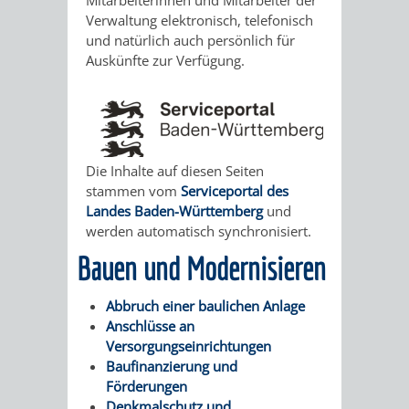
Mitarbeiterinnen und Mitarbeiter der
STADTENTWICKLUNG
HILFE
TAGESORDNUNG
BERATUNGSERGEBNI
Verwaltung elektronisch, telefonisch
und natürlich auch persönlich für
BERATUNGSERGEBNISSE
MENSCHEN
MENSCHEN
/
Auskünfte zur Verfügung.
MIT
MIT
SITZUNGSUNTERLAGEN
BEHINDERUNG
DEMENZ
UMLEGUNGSAUSSCHUSS
BERATENDE
Die Inhalte auf diesen Seiten
MIGRANTEN
BAUHERREN
AUSSCHÜSSE
stammen vom
Serviceportal des
Landes Baden-Württemberg
und
/
BAUHERRENBERATUNG
GRUNDSTÜCKSWERTERMITTLUNG
BERATUNGSERGEBNISS
werden automatisch synchronisiert.
Bauen und Modernisieren
FLÜCHTLINGE
RATHAUS
DENKMALSCHUTZ
VERKAUF
Abbruch einer baulichen Anlage
STÄDTISCHER
AUFGABEN
STEUERVORTEILE
Anschlüsse an
Versorgungseinrichtungen
BAUPLÄTZE
DER
Baufinanzierung und
SATZUNGEN
BÜRGERMEISTER
ÄMTER
Förderungen
UNTEREN
VERKAUF
Denkmalschutz und
IM