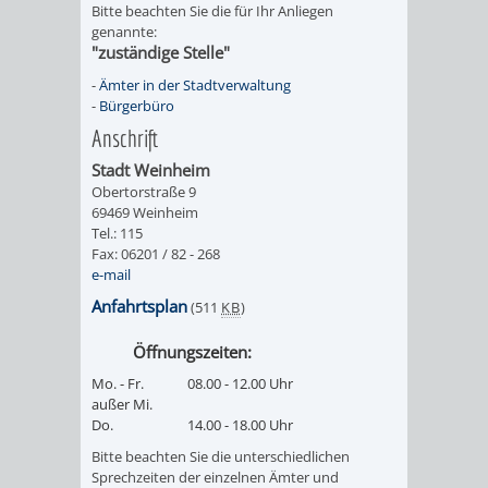
Bitte beachten Sie die für Ihr Anliegen
UMWELT-
VERWALTUNG
genannte:
"zuständige Stelle"
UND
HOHENSACH
-
Ämter in der Stadtverwaltung
-
Bürgerbüro
KLIMASCHUTZ
VERWALTUNG
Anschrift
Stadt Weinheim
KLIMASCHUTZ
LÜTZELSACH
Obertorstraße 9
69469 Weinheim
UND
Tel.: 115
VERWALTUNG
Fax: 06201 / 82 - 268
e-mail
ENERGIEMANAGE
OBERFLOCKE
Anfahrtsplan
(511
KB
)
VERWALTUNGSSTE
VERWALTUNG
Öffnungszeiten:
Mo. - Fr.
08.00 - 12.00 Uhr
RIPPENWEIER
RITSCHWEIE
außer Mi.
Do.
14.00 - 18.00 Uhr
VERWALTUNGSSTE
Bitte beachten Sie die unterschiedlichen
Sprechzeiten der einzelnen Ämter und