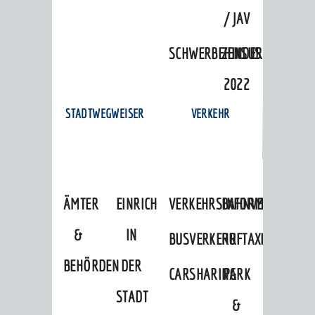
/ JAV
SCHWERBEHINDERTENVERTR
ZENSUS
2022
STADTWEGWEISER
VERKEHR
ÄMTER
EINRICHTUNGEN
VERKEHRSINFORMATIONEN
BAHNVERKEHR
&
IN
BUSVERKEHR
RUFTAXI
BEHÖRDEN
DER
CARSHARING
PARK
STADT
&