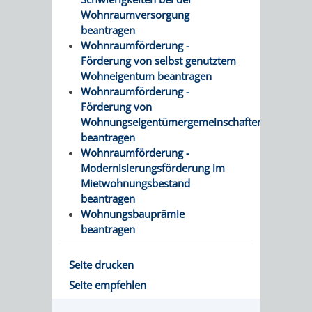
FINANZEN
STEUERABTEIL
HEIRATEN
Wohnraumversorgung
beantragen
UND
IN
Wohnraumförderung -
GRUNDSTEUER
Förderung von selbst genutztem
HAUSHALT
WEINHEIM
Wohneigentum beantragen
STADTKASSE
Wohnraumförderung -
Förderung von
INFORMATIO
WEINHEIME
BETEILIGUNGSMA
Wohnungseigentümergemeinschaften
beantragen
DES
KIRCHEN
Wohnraumförderung -
Modernisierungsförderung im
STANDESAM
FOTOMOTIV
Mietwohnungsbestand
beantragen
-
Wohnungsbauprämie
beantragen
WEINHEIM
Seite drucken
ALS
Seite empfehlen
GASTGEBER