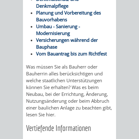
/
Denkmalpflege
AMT
AMT
DENKMALSCHUTZBEHÖRDE
STÄDTISCHER
Planung und Vorbereitung des
BEREICH
DEZERNATE
Bauvorhabens
FÜR
FÜR
HÄUSER
Umbau - Sanierung -
DENKMALSCHUTZ
Modernisierung
BAURECHT
BILDUNG
/
Versicherungen während der
GENEHMIGUNGSVERFAHREN
TAG
Bauphase
UND
UND
LIEGENSCHAFTEN
Vom Bauantrag bis zum Richtfest
DES
DENKMALSCHUTZ
SPORT
Was müssen Sie als Bauherr oder
ABWASSERBESEITIGUNG
OFFENEN
Bauherrin alles berücksichtigen und
AMT
AMT
welche staatlichen Unterstützungen
DENKMALS
ERSCHLIESSUNGSBEITRAG
können Sie erhalten? Was es beim
FÜR
FÜR
Neubau, bei der Errichtung, Änderung,
ANTRAGSVERFAHREN
Nutzungsänderung oder beim Abbruch
IMMOBILIENWIRT
KULTUR,
einer baulichen Anlage zu beachten gibt,
VERMIETE
lesen Sie hier.
TOURISMUS
STABSSTELLE
HOCHBAU
Vertiefende Informationen
DOCH
&
BÄDER
(PLANUNG