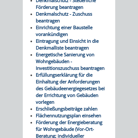
Denkmalschutz - Steuerliche
VERMESSUNG,
ORDNUNGSA
Förderung beantragen
Denkmalschutz - Zuschuss
BODENORDNUNG
AUSLÄNDERA
BÜRGERB
beantragen
Einrichtung einer Baustelle
UND
GEWERBE-
ÖFFENTLI
vorankündigen
Eintragung und Einsicht in die
GEOINFORMATIO
UND
SICHERHEI
Denkmalliste beantragen
Energetische Sanierung von
GESUNDHEIT
ORDNUNG
Wohngebäuden -
Investitionszuschuss beantragen
UND
Erfüllungserklärung für die
Einhaltung der Anforderungen
VERKEHR
des Gebäudeenergiegesetzes bei
der Errichtung von Gebäuden
VERKEHRS
BUSSGEL
vorlegen
Erschließungsbeiträge zahlen
Flächennutzungsplan einsehen
GEMEINDE
AKTUELL
Förderung der Energieberatung
für Wohngebäude (Vor-Ort-
VERKEHR
Beratung; individueller