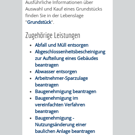
Ausführliche Informationen über
AN
WIRTSCHAFT
UND
Auswahl und Kauf eines Grundstücks
finden Sie in der Lebenslage
DEINE
BAU)
KULTURBÜR
MUSEUM
"
Grundstück
".
STADT
Zugehörige Leistungen
GEBÄUDEBETRIEB
LIEGENSCHAFT
STADTTOURI
WIRTSCHA
WIEDERVERMIETUNGSPRÄMIE
Abfall und Müll entsorgen
UND
Abgeschlossenheitsbescheinigung
IMMOBILIENMAN
zur Aufteilung eines Gebäudes
STADTMAR
beantragen
Abwasser entsorgen
Arbeitnehmer-Sparzulage
AMT
AMT
beantragen
Baugenehmigung beantragen
FÜR
FÜR
Baugenehmigung im
vereinfachten Verfahren
SOZIALE
STADTENTWI
beantragen
Baugenehmigung -
ANGELEGENHEITE
AMT
Nutzungsänderung einer
baulichen Anlage beantragen
INTEGRATIONSBE
FÜR