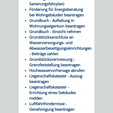
Sanierungsfahrplan)
RENTENABTE
UNTERBRI
Förderung für Energieberatung
bei Wohngebäuden beantragen
VON
Grundbuch - Aufteilung in
Wohnungseigentum beantragen
OBDACHL
Grundbuch - Einsicht nehmen
Grundstücksanschluss an
UND
Wasserversorgungs- und
Abwasserbeseitigungseinrichtungen
FLÜCHTLI
- Beiträge zahlen
Grundstücksvermessung -
EIGENBETRIEB
FEUERWEHR
Grenzfeststellung beantragen
Hochwasservorhersage abrufen
STADTENTWÄSSE
Liegenschaftskataster - Auszug
PERSONAL-
beantragen
Liegenschaftskataster -
UND
Errichtung eines Gebäudes
melden
ORGANISAT
Luftfahrthindernisse -
Genehmigung beantragen
STADTARCHI