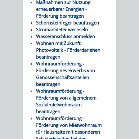
Maßnahmen zur Nutzung
erneuerbarer Energien -
PRESSE-
RECHNUNGS
Förderung beantragen
Schornsteinfeger beauftragen
UND
REFERAT
Stromanbieter wechseln
Wasseranschluss anmelden
ÖFFENTLICHKEITS
DES
Wohnen mit Zukunft:
Photovoltaik - Förderdarlehen
ERSTEN
beantragen
Wohnraumförderung -
BÜRGERMEIS
Förderung des Erwerbs von
Genossenschaftsanteilen
beantragen
REFERAT
STABSSTELL
Wohnraumförderung -
Förderung von allgemeinem
DES
RECHT
Sozialmietwohnraum
beantragen
OBERBÜRGERMEI
STADTBIBLIO
Wohnraumförderung -
Förderung von Mietwohnraum
STADTKÄMMEREI
STANDESAM
für Haushalte mit besonderen
Schwierigkeiten bei der