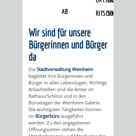
Angebote
»
Lebenslagen
»
Bauen und
Modernisieren
ABWASSERBESEITIGUNG
RITSCHWEIER
SULZBACH
BEHÖRDENNUMMER
FAMILIEN
AUSSCHÜSSE
JUGENDGEMEINDE
Wir sind für unsere
115
BERATUNG
UND
Bürgerinnen und Bürger
TAGESORDNUNG
PROJEKTE
da
UND
BEIRÄTE
/
HILFE
Die
Stadtverwaltung Weinheim
AUSSCHUSS
HAUPTAUSSCHUSS
SITZUNGSUNTERL
begleitet ihre Bürgerinnen und
Bürger in allen Lebenslagen. Wichtige
KINDER
SENIOREN
FÜR
BERATUNGSERGEBNISS
ABGEORDNETE
Anlaufstellen sind die Ämter im
Rathaus/Schloss und in den
UND
TECHNIK,
BETREUUNG
FREIZEITANGEBOTE
KINDER-
STADTRECHT
Büroetagen der Weinheim Galerie.
Die wichtigsten Tätigkeiten können
JUGENDLICHE
UMWELT
UND
BERATUNG
UND
im
Bürgerbüro
ausgeführt
werden. Zu den angegebenen
UND
PFLEGE
UND
JUGENDBEIRAT
Öffnungszeiten stehen die