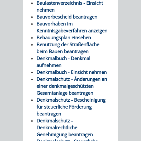
Baulastenverzeichnis - Einsicht
nehmen
VERKEHRSA
Bauvorbescheid beantragen
Bauvorhaben im
UND
Kenntnisgabeverfahren anzeigen
Bebauungsplan einsehen
GRÜNFLÄCH
Benutzung der Straßenfläche
beim Bauen beantragen
INFRASTRU
STRASSEN- 
Denkmalbuch - Denkmal
aufnehmen
ND L
Denkmalbuch - Einsicht nehmen
Denkmalschutz - Änderungen an
ANDSCHAF
einer denkmalgeschützten
Gesamtanlage beantragen
FRIEDHÖFE
BAUBETRI
Denkmalschutz - Bescheinigung
für steuerliche Förderung
beantragen
AMT
BÜRGER-
Denkmalschutz -
Denkmalrechtliche
FÜR
UND
Genehmigung beantragen