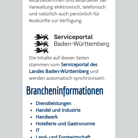
Mitarbeiterinnen und Mitarbeiter der
STADTENTWICKLUNG
HILFE
TAGESORDNUNG
BERATUNGSERGEBNI
Verwaltung elektronisch, telefonisch
und natürlich auch persönlich für
BERATUNGSERGEBNISSE
MENSCHEN
MENSCHEN
/
Auskünfte zur Verfügung.
MIT
MIT
SITZUNGSUNTERLAGEN
BEHINDERUNG
DEMENZ
UMLEGUNGSAUSSCHUSS
BERATENDE
Die Inhalte auf diesen Seiten
MIGRANTEN
BAUHERREN
AUSSCHÜSSE
stammen vom
Serviceportal des
Landes Baden-Württemberg
und
/
BAUHERRENBERATUNG
GRUNDSTÜCKSWERTERMITTLUNG
BERATUNGSERGEBNISS
werden automatisch synchronisiert.
Brancheninformationen
FLÜCHTLINGE
RATHAUS
DENKMALSCHUTZ
VERKAUF
Dienstleistungen
STÄDTISCHER
AUFGABEN
STEUERVORTEILE
Handel und Industrie
Handwerk
BAUPLÄTZE
DER
Hotellerie und Gastronomie
SATZUNGEN
BÜRGERMEISTER
ÄMTER
IT
UNTEREN
VERKAUF
Land- und Forstwirtschaft
IM