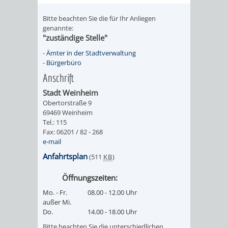
RENTENABTE
UNTERBRI
Bitte beachten Sie die für Ihr Anliegen
genannte:
VON
"zuständige Stelle"
-
Ämter in der Stadtverwaltung
OBDACHL
-
Bürgerbüro
Anschrift
UND
Stadt Weinheim
FLÜCHTLI
Obertorstraße 9
69469 Weinheim
Tel.: 115
EIGENBETRIEB
FEUERWEHR
Fax: 06201 / 82 - 268
e-mail
STADTENTWÄSSE
PERSONAL-
Anfahrtsplan
(511
KB
)
UND
Öffnungszeiten:
Mo. - Fr.
08.00 - 12.00 Uhr
ORGANISAT
außer Mi.
Do.
14.00 - 18.00 Uhr
STADTARCHI
Bitte beachten Sie die unterschiedlichen