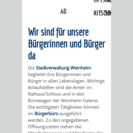
Angebote
»
Lebenslagen
»
Unternehmen
gründen
»
Brancheninformationen
ABWASSERBESEITIGUNG
RITSCHWEIER
SULZBACH
BEHÖRDENNUMMER
FAMILIEN
AUSSCHÜSSE
JUGENDGEMEINDE
Wir sind für unsere
115
BERATUNG
UND
Bürgerinnen und Bürger
TAGESORDNUNG
PROJEKTE
da
UND
BEIRÄTE
/
HILFE
Die
Stadtverwaltung Weinheim
AUSSCHUSS
HAUPTAUSSCHUSS
SITZUNGSUNTERL
begleitet ihre Bürgerinnen und
Bürger in allen Lebenslagen. Wichtige
KINDER
SENIOREN
FÜR
BERATUNGSERGEBNISS
ABGEORDNETE
Anlaufstellen sind die Ämter im
Rathaus/Schloss und in den
UND
TECHNIK,
BETREUUNG
FREIZEITANGEBOTE
KINDER-
STADTRECHT
Büroetagen der Weinheim Galerie.
Die wichtigsten Tätigkeiten können
JUGENDLICHE
UMWELT
UND
BERATUNG
UND
im
Bürgerbüro
ausgeführt
werden. Zu den angegebenen
UND
PFLEGE
UND
JUGENDBEIRAT
Öffnungszeiten stehen die