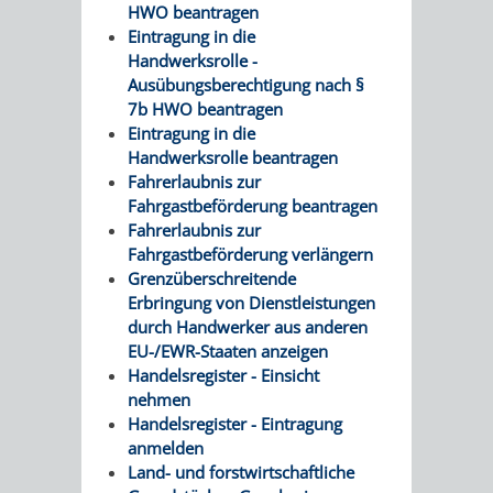
HWO beantragen
Eintragung in die
VERKEHRSA
Handwerksrolle -
Ausübungsberechtigung nach §
UND
7b HWO beantragen
Eintragung in die
GRÜNFLÄCH
Handwerksrolle beantragen
Fahrerlaubnis zur
INFRASTRU
STRASSEN- 
Fahrgastbeförderung beantragen
Fahrerlaubnis zur
ND L
Fahrgastbeförderung verlängern
Grenzüberschreitende
ANDSCHAF
Erbringung von Dienstleistungen
durch Handwerker aus anderen
FRIEDHÖFE
BAUBETRI
EU-/EWR-Staaten anzeigen
Handelsregister - Einsicht
nehmen
AMT
BÜRGER-
Handelsregister - Eintragung
anmelden
FÜR
UND
Land- und forstwirtschaftliche