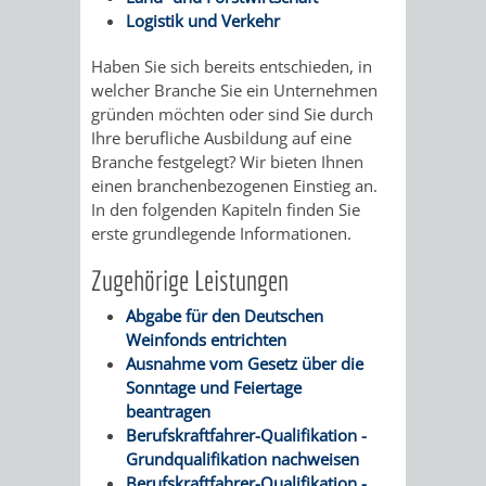
/
Logistik und Verkehr
AMT
AMT
DENKMALSCHUTZBEHÖRDE
STÄDTISCHER
BEREICH
Haben Sie sich bereits entschieden, in
DEZERNATE
FÜR
FÜR
HÄUSER
welcher Branche Sie ein Unternehmen
DENKMALSCHUTZ
gründen möchten oder sind Sie durch
BAURECHT
BILDUNG
/
Ihre berufliche Ausbildung auf eine
GENEHMIGUNGSVERFAHREN
TAG
Branche festgelegt? Wir bieten Ihnen
UND
UND
LIEGENSCHAFTEN
einen branchenbezogenen Einstieg an.
DES
In den folgenden Kapiteln finden Sie
DENKMALSCHUTZ
SPORT
erste grundlegende Informationen.
ABWASSERBESEITIGUNG
OFFENEN
AMT
AMT
Zugehörige Leistungen
DENKMALS
ERSCHLIESSUNGSBEITRAG
Abgabe für den Deutschen
FÜR
FÜR
Weinfonds entrichten
ANTRAGSVERFAHREN
Ausnahme vom Gesetz über die
IMMOBILIENWIRT
KULTUR,
Sonntage und Feiertage
VERMIETE
beantragen
TOURISMUS
STABSSTELLE
HOCHBAU
Berufskraftfahrer-Qualifikation -
DOCH
Grundqualifikation nachweisen
&
BÄDER
(PLANUNG
Berufskraftfahrer-Qualifikation -