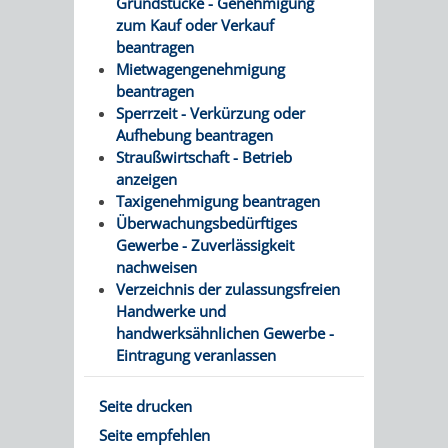
Grundstücke - Genehmigung
VERMESSUNG,
ORDNUNGSA
zum Kauf oder Verkauf
beantragen
BODENORDNUNG
AUSLÄNDERA
BÜRGERB
Mietwagengenehmigung
beantragen
UND
GEWERBE-
ÖFFENTLI
Sperrzeit - Verkürzung oder
Aufhebung beantragen
GEOINFORMATIO
UND
SICHERHEI
Straußwirtschaft - Betrieb
anzeigen
GESUNDHEIT
ORDNUNG
Taxigenehmigung beantragen
Überwachungsbedürftiges
UND
Gewerbe - Zuverlässigkeit
nachweisen
VERKEHR
Verzeichnis der zulassungsfreien
Handwerke und
VERKEHRS
BUSSGEL
handwerksähnlichen Gewerbe -
Eintragung veranlassen
GEMEINDE
AKTUELL
Seite drucken
VERKEHR
Seite empfehlen