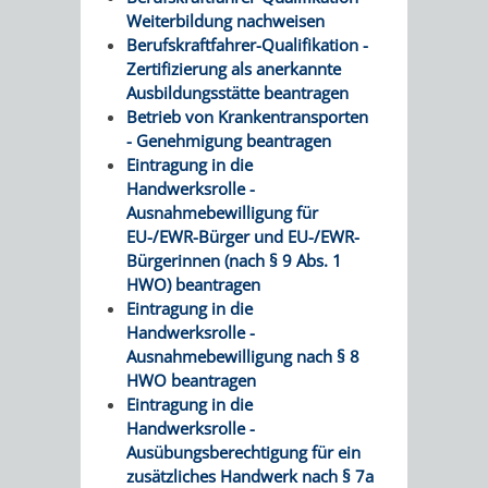
AN
Weiterbildung nachweisen
WIRTSCHAFT
UND
Berufskraftfahrer-Qualifikation -
DEINE
Zertifizierung als anerkannte
BAU)
KULTURBÜR
MUSEUM
Ausbildungsstätte beantragen
STADT
Betrieb von Krankentransporten
GEBÄUDEBETRIEB
LIEGENSCHAFT
STADTTOURI
WIRTSCHA
- Genehmigung beantragen
WIEDERVERMIETUNGSPRÄMIE
Eintragung in die
UND
IMMOBILIENMAN
Handwerksrolle -
Ausnahmebewilligung für
STADTMAR
EU-/EWR-Bürger und EU-/EWR-
Bürgerinnen (nach § 9 Abs. 1
AMT
AMT
HWO) beantragen
Eintragung in die
FÜR
FÜR
Handwerksrolle -
Ausnahmebewilligung nach § 8
SOZIALE
STADTENTWI
HWO beantragen
Eintragung in die
ANGELEGENHEITE
Handwerksrolle -
AMT
Ausübungsberechtigung für ein
zusätzliches Handwerk nach § 7a
INTEGRATIONSBE
FÜR