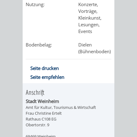
Nutzung:
Konzerte,
Vorträge,
PRESSE-
RECHNUNGS
Kleinkunst,
Lesungen,
UND
REFERAT
Events
ÖFFENTLICHKEITS
DES
Bodenbelag:
Dielen
(Bühnenboden)
ERSTEN
BÜRGERMEIS
Seite drucken
Seite empfehlen
REFERAT
STABSSTELL
Anschrift
DES
RECHT
Stadt Weinheim
Amt für Kultur, Tourismus & Wirtschaft
OBERBÜRGERMEI
STADTBIBLIO
Frau Christine Ertelt
Rathaus C108 EG
Obertorstr. 9
STADTKÄMMEREI
STANDESAM
69469 Weinheim