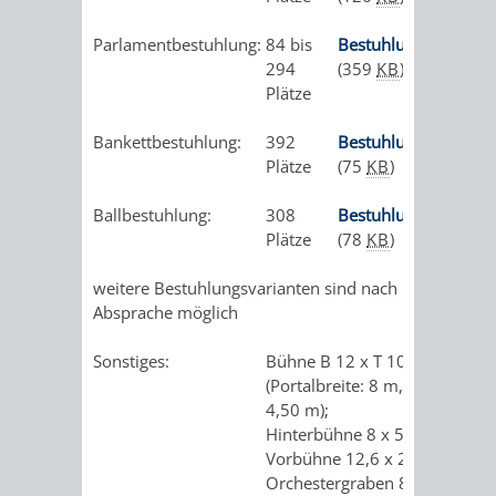
/
AMT
AMT
DENKMALSCHUTZBEHÖRDE
STÄDTISCHER
Parlamentbestuhlung:
84 bis
Bestuhlungsplan
BEREICH
DEZERNATE
294
(359
KB
)
FÜR
FÜR
HÄUSER
Plätze
DENKMALSCHUTZ
BAURECHT
BILDUNG
/
Bankettbestuhlung:
392
Bestuhlungsplan
GENEHMIGUNGSVERFAHREN
TAG
Plätze
(75
KB
)
UND
UND
LIEGENSCHAFTEN
DES
Ballbestuhlung:
308
Bestuhlungsplan
DENKMALSCHUTZ
SPORT
Plätze
(78
KB
)
ABWASSERBESEITIGUNG
OFFENEN
AMT
AMT
weitere Bestuhlungsvarianten sind nach
DENKMALS
ERSCHLIESSUNGSBEITRAG
Absprache möglich
FÜR
FÜR
ANTRAGSVERFAHREN
Sonstiges:
Bühne B 12 x T 10 m
IMMOBILIENWIRT
KULTUR,
(Portalbreite: 8 m, Höhe
VERMIETE
4,50 m);
TOURISMUS
STABSSTELLE
HOCHBAU
Hinterbühne 8 x 5 m;
DOCH
Vorbühne 12,6 x 2,6 m;
&
BÄDER
(PLANUNG
Orchestergraben 8,5 x 6