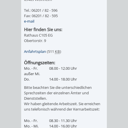
FINANZEN
STEUERABTEIL
HEIRATEN
Tel.: 06201 / 82 - 596
Fax: 06201 / 82 - 595
UND
IN
GRUNDSTEUER
e-mail
Hier finden Sie uns:
HAUSHALT
WEINHEIM
STADTKASSE
Rathaus C105 EG
Obertorstr. 9
INFORMATIO
WEINHEIME
BETEILIGUNGSMA
Anfahrtsplan
(511
KB
)
DES
KIRCHEN
Öffnungszeiten:
Mo. - Fr.
08.00 - 12.00 Uhr
STANDESAM
FOTOMOTIV
außer Mi.
Do.
14.00 - 18.00 Uhr
-
Bitte beachten Sie die unterschiedlichen
Sprechzeiten der einzelnen Ämter und
WEINHEIM
Dienststellen.
Wir haben gleitende Arbeitszeit. Sie erreichen
ALS
uns telefonisch während der Kernarbeitszeit:
Mo. - Fr.
08.30 - 11.30 Uhr
GASTGEBER
Mo. - Mi.
14.00 - 16.00 Uhr