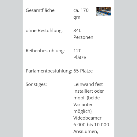
VERMESSUNG,
ORDNUNGSA
Gesamtfläche:
ca. 170
BODENORDNUNG
AUSLÄNDERA
BÜRGERB
qm
UND
ohne Bestuhlung:
340
GEWERBE-
ÖFFENTLI
Personen
GEOINFORMATIO
UND
SICHERHEI
Reihenbestuhlung:
120
Plätze
GESUNDHEIT
ORDNUNG
Parlamentbestuhlung:
65 Plätze
UND
Sonstiges:
Leinwand fest
VERKEHR
installiert oder
mobil (beide
VERKEHRS
BUSSGEL
Varianten
möglich),
GEMEINDE
AKTUELL
Videobeamer
6.000 bis 10.000
VERKEHR
AnsiLumen,