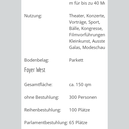
AN
m für bis zu 40 Musiker
WIRTSCHAFT
UND
DEINE
Nutzung:
Theater, Konzerte,
BAU)
KULTURBÜR
MUSEUM
Vorträge, Sport,
STADT
Bälle, Kongresse,
Filmvorführungen,
GEBÄUDEBETRIEB
LIEGENSCHAFT
STADTTOURI
WIRTSCHA
Kleinkunst, Ausstellungen,
WIEDERVERMIETUNGSPRÄMIE
Galas, Modeschauen
UND
IMMOBILIENMAN
Bodenbelag:
Parkett
STADTMAR
Foyer West
AMT
AMT
Gesamtfläche:
ca. 150 qm
FÜR
FÜR
ohne Bestuhlung:
300 Personen
SOZIALE
STADTENTWI
Reihenbestuhlung:
100 Plätze
ANGELEGENHEITE
AMT
Parlamentbestuhlung:
65 Plätze
INTEGRATIONSBE
FÜR