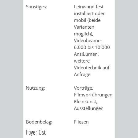
Sonstiges:
Leinwand fest
VERKEHRSA
installiert oder
mobil (beide
UND
Varianten
möglich),
GRÜNFLÄCH
Videobeamer
6.000 bis 10.000
INFRASTRU
STRASSEN- 
AnsiLumen,
weitere
ND L
Videotechnik auf
Anfrage
ANDSCHAF
Nutzung:
Vorträge,
Filmvorführungen,
FRIEDHÖFE
BAUBETRI
Kleinkunst,
Ausstellungen
AMT
BÜRGER-
Bodenbelag:
Fliesen
FÜR
UND
Foyer Ost