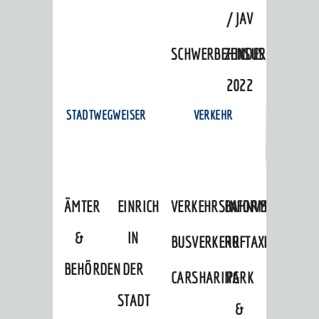
/ JAV
SCHWERBEHINDERTENVERTR
ZENSUS
2022
STADTWEGWEISER
VERKEHR
ÄMTER
EINRICHTUNGEN
VERKEHRSINFORMATIONEN
BAHNVERKEHR
&
IN
BUSVERKEHR
RUFTAXI
BEHÖRDEN
DER
CARSHARING
PARK
STADT
&