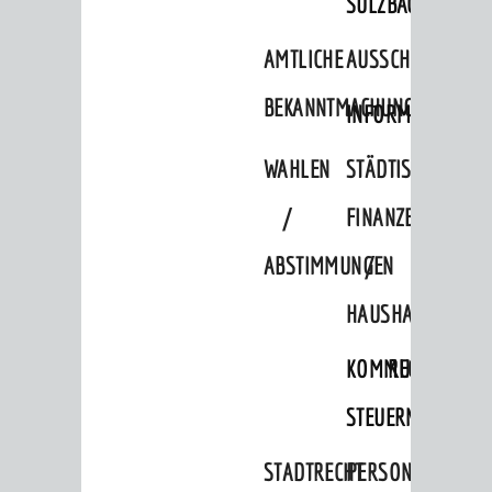
SULZBACH
Bürgersaal im Alten Rathaus
AMTLICHE
AUSSCHREIBUNGE
BEKANNTMACHUNGEN
INFORMATIONSPF
WAHLEN
STÄDTISCHE
/
FINANZEN
ABSTIMMUNGEN
/
Rolf-Engelbrecht-Haus
HAUSHALT
KOMMUNALE
RECHNUNGSS
STEUERN
STADTRECHT
PERSONALRAT