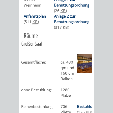
STADTENTWICKLUNG
HILFE
TAGESORDNUNG
BERATUNGSERGEBNI
Weinheim
Benutzungsordnung
(26
KB
)
BERATUNGSERGEBNISSE
MENSCHEN
MENSCHEN
/
Anfahrtsplan
Anlage 2 zur
(511
KB
)
Benutzungsordnung
MIT
MIT
SITZUNGSUNTERLAGEN
(317
KB
)
Räume
BEHINDERUNG
DEMENZ
UMLEGUNGSAUSSCHUSS
BERATENDE
Großer Saal
MIGRANTEN
BAUHERREN
AUSSCHÜSSE
/
Gesamtfläche:
ca. 480
BAUHERRENBERATUNG
GRUNDSTÜCKSWERTERMITTLUNG
BERATUNGSERGEBNISS
qm und
FLÜCHTLINGE
160 qm
RATHAUS
DENKMALSCHUTZ
VERKAUF
Balkon
STÄDTISCHER
AUFGABEN
STEUERVORTEILE
ohne Bestuhlung:
1280
Plätze
BAUPLÄTZE
DER
SATZUNGEN
BÜRGERMEISTER
ÄMTER
Reihenbestuhlung:
706
Bestuhlungsplan
UNTEREN
VERKAUF
Plätze
(126
KB
)
IM