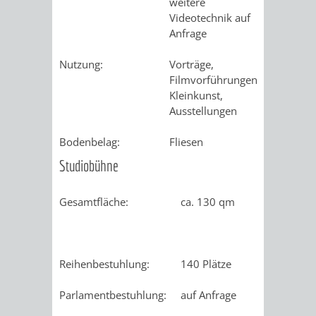
weitere
Videotechnik auf
RENTENABTE
UNTERBRI
Anfrage
VON
Nutzung:
Vorträge,
Filmvorführungen,
OBDACHL
Kleinkunst,
Ausstellungen
UND
Bodenbelag:
Fliesen
FLÜCHTLI
Studiobühne
EIGENBETRIEB
FEUERWEHR
Gesamtfläche:
ca. 130 qm
STADTENTWÄSSE
PERSONAL-
UND
Reihenbestuhlung:
140 Plätze
ORGANISAT
Parlamentbestuhlung:
auf Anfrage
STADTARCHI