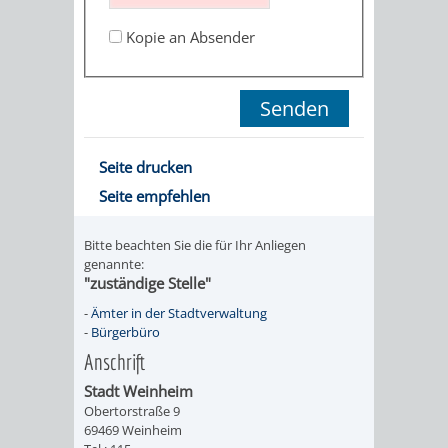
STADTENTWICKLUNG
HILFE
TAGESORDNUNG
BERATUNGSERGEBNI
Kopie an Absender
BERATUNGSERGEBNISSE
MENSCHEN
MENSCHEN
/
MIT
MIT
SITZUNGSUNTERLAGEN
BEHINDERUNG
DEMENZ
UMLEGUNGSAUSSCHUSS
BERATENDE
Seite drucken
Seite empfehlen
MIGRANTEN
BAUHERREN
AUSSCHÜSSE
/
Bitte beachten Sie die für Ihr Anliegen
BAUHERRENBERATUNG
GRUNDSTÜCKSWERTERMITTLUNG
BERATUNGSERGEBNISS
genannte:
"zuständige Stelle"
FLÜCHTLINGE
RATHAUS
DENKMALSCHUTZ
VERKAUF
-
Ämter in der Stadtverwaltung
-
Bürgerbüro
STÄDTISCHER
AUFGABEN
STEUERVORTEILE
Anschrift
BAUPLÄTZE
Stadt Weinheim
DER
SATZUNGEN
Obertorstraße 9
BÜRGERMEISTER
ÄMTER
69469 Weinheim
UNTEREN
VERKAUF
IM