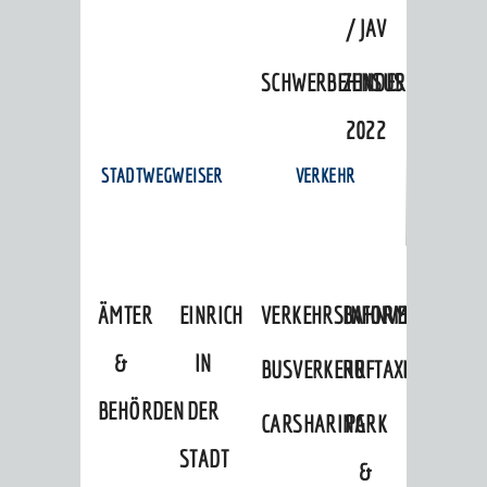
/ JAV
SCHWERBEHINDERTENVERTR
ZENSUS
2022
STADTWEGWEISER
VERKEHR
ÄMTER
EINRICHTUNGEN
VERKEHRSINFORMATIONEN
BAHNVERKEHR
&
IN
BUSVERKEHR
RUFTAXI
BEHÖRDEN
DER
CARSHARING
PARK
STADT
&