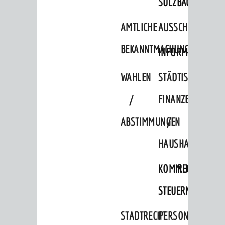
SULZBACH
Verkehrsplanung
AMTLICHE
AUSSCHREIBUNGE
STADTPLAN / GEOPORTAL
BEKANNTMACHUNGEN
INFORMATIONSPF
© Stadt Weinheim 2026
WAHLEN
STÄDTISCHE
Impressum
Datenschutz
Datenschutz-
Einstellungen
Kontakt
/
FINANZEN
ABSTIMMUNGEN
/
HAUSHALT
KOMMUNALE
RECHNUNGSS
STEUERN
STADTRECHT
PERSONALRAT