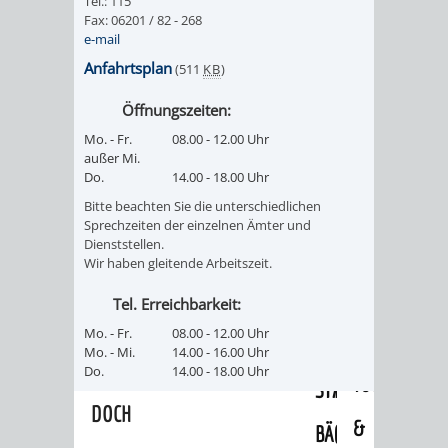
Tel.: 115
/
Fax: 06201 / 82 - 268
AMT
AMT
DENKMALSCHUTZBEHÖRDE
STÄDTISCHER
e-mail
BEREICH
DEZERNATE
FÜR
FÜR
Anfahrtsplan
(511
KB
)
HÄUSER
DENKMALSCHUTZ
Öffnungszeiten:
BAURECHT
BILDUNG
/
GENEHMIGUNGSVERFAHREN
TAG
Mo. - Fr.
08.00 - 12.00 Uhr
UND
UND
außer Mi.
LIEGENSCHAFTEN
Do.
14.00 - 18.00 Uhr
DES
DENKMALSCHUTZ
SPORT
Bitte beachten Sie die unterschiedlichen
ABWASSERBESEITIGUNG
OFFENEN
Sprechzeiten der einzelnen Ämter und
Dienststellen.
AMT
AMT
Wir haben gleitende Arbeitszeit.
DENKMALS
ERSCHLIESSUNGSBEITRAG
FÜR
FÜR
Tel. Erreichbarkeit:
ANTRAGSVERFAHREN
Mo. - Fr.
08.00 - 12.00 Uhr
IMMOBILIENWIRT
KULTUR,
Mo. - Mi.
14.00 - 16.00 Uhr
VERMIETE
Do.
14.00 - 18.00 Uhr
TOURISMUS
STABSSTELLE
HOCHBAU
DOCH
&
BÄDER
(PLANUNG