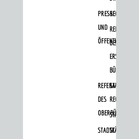
Bauherren
PRESSE-
RECHNUNGS
Vermiete doch an deine Stadt
UND
REFERAT
POLITIK & GREMIEN
ÖFFENTLICHKEITS
DES
Oberbürgermeister
ERSTEN
Bürgerinformationssystem
BÜRGERMEIS
Gemeinderat
Ortschaftsräte
REFERAT
STABSSTELL
Ausschüsse und Beiräte
DES
RECHT
Jugendgemeinderat
OBERBÜRGERMEI
STADTBIBLIO
Abgeordnete
STADTKÄMMEREI
STANDESAM
Stadtrecht