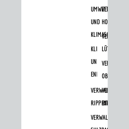
UMWELT-
VERWALTUNG
Ämter & Behörden
Einrichtungen in der Stadt
UND
HOHENSACH
KLIMASCHUTZ
VERKEHR
VERWALTUNG
Verkehrsinformationen
KLIMASCHUTZ
LÜTZELSACH
Bahnverkehr
UND
VERWALTUNG
Busverkehr
ENERGIEMANAGE
OBERFLOCKE
Ruftaxi
Carsharing
VERWALTUNGSSTE
VERWALTUNG
Park & Ride
RIPPENWEIER
RITSCHWEIE
Parken
VERWALTUNGSSTE
Radfahren