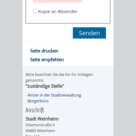
STADTENTWICKLUNG
HILFE
TAGESORDNUNG
BERATUNGSERGEBNI
Kopie an Absender
BERATUNGSERGEBNISSE
MENSCHEN
MENSCHEN
/
MIT
MIT
SITZUNGSUNTERLAGEN
BEHINDERUNG
DEMENZ
UMLEGUNGSAUSSCHUSS
BERATENDE
Seite drucken
Seite empfehlen
MIGRANTEN
BAUHERREN
AUSSCHÜSSE
/
Bitte beachten Sie die für Ihr Anliegen
BAUHERRENBERATUNG
GRUNDSTÜCKSWERTERMITTLUNG
BERATUNGSERGEBNISS
genannte:
"zuständige Stelle"
FLÜCHTLINGE
RATHAUS
DENKMALSCHUTZ
VERKAUF
-
Ämter in der Stadtverwaltung
-
Bürgerbüro
STÄDTISCHER
AUFGABEN
STEUERVORTEILE
Anschrift
BAUPLÄTZE
Stadt Weinheim
DER
SATZUNGEN
Obertorstraße 9
BÜRGERMEISTER
ÄMTER
69469 Weinheim
UNTEREN
VERKAUF
IM