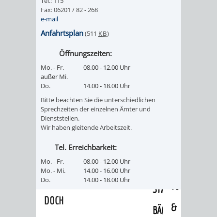
Tel.: 115
/
Fax: 06201 / 82 - 268
AMT
AMT
DENKMALSCHUTZBEHÖRDE
STÄDTISCHER
e-mail
BEREICH
DEZERNATE
FÜR
FÜR
Anfahrtsplan
(511
KB
)
HÄUSER
DENKMALSCHUTZ
Öffnungszeiten:
BAURECHT
BILDUNG
/
GENEHMIGUNGSVERFAHREN
TAG
Mo. - Fr.
08.00 - 12.00 Uhr
UND
UND
außer Mi.
LIEGENSCHAFTEN
Do.
14.00 - 18.00 Uhr
DES
DENKMALSCHUTZ
SPORT
Bitte beachten Sie die unterschiedlichen
ABWASSERBESEITIGUNG
OFFENEN
Sprechzeiten der einzelnen Ämter und
Dienststellen.
AMT
AMT
Wir haben gleitende Arbeitszeit.
DENKMALS
ERSCHLIESSUNGSBEITRAG
FÜR
FÜR
Tel. Erreichbarkeit:
ANTRAGSVERFAHREN
Mo. - Fr.
08.00 - 12.00 Uhr
IMMOBILIENWIRT
KULTUR,
Mo. - Mi.
14.00 - 16.00 Uhr
VERMIETE
Do.
14.00 - 18.00 Uhr
TOURISMUS
STABSSTELLE
HOCHBAU
DOCH
&
BÄDER
(PLANUNG