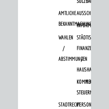
SULZBACH
Verkehrsplanung
AMTLICHE
AUSSCHREIBUNGE
STADTPLAN / GEOPORTAL
BEKANNTMACHUNGEN
INFORMATIONSPF
© Stadt Weinheim 2026
WAHLEN
STÄDTISCHE
Impressum
Datenschutz
Datenschutz-
Einstellungen
Kontakt
/
FINANZEN
ABSTIMMUNGEN
/
HAUSHALT
KOMMUNALE
RECHNUNGSS
STEUERN
STADTRECHT
PERSONALRAT