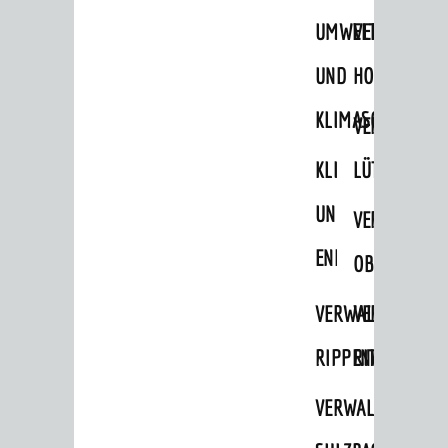
UMWELT-
VERWALTUNG
Ämter & Behörden
Einrichtungen in der Stadt
UND
HOHENSACH
KLIMASCHUTZ
VERKEHR
VERWALTUNG
Verkehrsinformationen
KLIMASCHUTZ
LÜTZELSACH
Bahnverkehr
UND
VERWALTUNG
Busverkehr
ENERGIEMANAGE
OBERFLOCKE
Ruftaxi
Carsharing
VERWALTUNGSSTE
VERWALTUNG
Park & Ride
RIPPENWEIER
RITSCHWEIE
Parken
VERWALTUNGSSTE
Radfahren