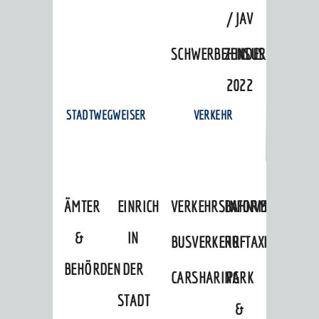
/ JAV
SCHWERBEHINDERTENVERTR
ZENSUS
2022
STADTWEGWEISER
VERKEHR
ÄMTER
EINRICHTUNGEN
VERKEHRSINFORMATIONEN
BAHNVERKEHR
&
IN
BUSVERKEHR
RUFTAXI
BEHÖRDEN
DER
CARSHARING
PARK
STADT
&