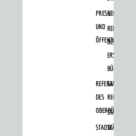
Bauherren
PRESSE-
RECHNUNGS
Vermiete doch an deine Stadt
UND
REFERAT
POLITIK & GREMIEN
ÖFFENTLICHKEITS
DES
Oberbürgermeister
ERSTEN
Bürgerinformationssystem
BÜRGERMEIS
Gemeinderat
Ortschaftsräte
REFERAT
STABSSTELL
Ausschüsse und Beiräte
DES
RECHT
Jugendgemeinderat
OBERBÜRGERMEI
STADTBIBLIO
Abgeordnete
STADTKÄMMEREI
STANDESAM
Stadtrecht