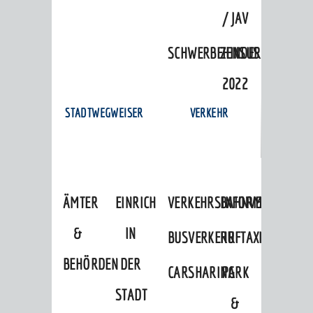
/ JAV
SCHWERBEHINDERTENVERTR
ZENSUS
2022
STADTWEGWEISER
VERKEHR
ÄMTER
EINRICHTUNGEN
VERKEHRSINFORMATIONEN
BAHNVERKEHR
&
IN
BUSVERKEHR
RUFTAXI
BEHÖRDEN
DER
CARSHARING
PARK
STADT
&