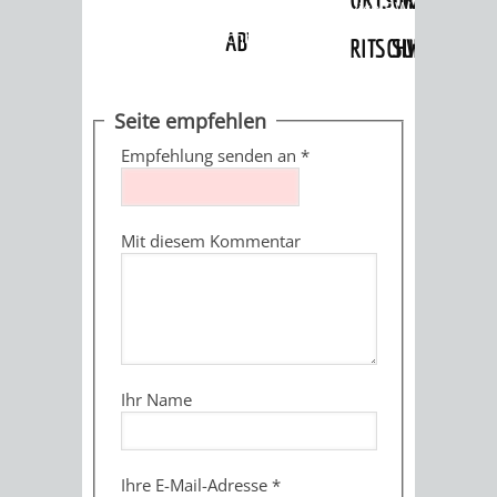
Angebote
»
Dienstleistungen Service BW
»
Verfahrensbeschreibung
ABWASSERBESEITIGUNG
RITSCHWEIER
SULZBACH
BEHÖRDENNUMMER
FAMILIEN
AUSSCHÜSSE
JUGENDGEMEINDE
Seite empfehlen
115
BERATUNG
UND
Empfehlung senden an
*
TAGESORDNUNG
PROJEKTE
UND
BEIRÄTE
/
Mit diesem Kommentar
HILFE
AUSSCHUSS
HAUPTAUSSCHUSS
SITZUNGSUNTERL
KINDER
SENIOREN
FÜR
BERATUNGSERGEBNISS
ABGEORDNETE
UND
TECHNIK,
BETREUUNG
FREIZEITANGEBOTE
KINDER-
STADTRECHT
Ihr Name
JUGENDLICHE
UMWELT
UND
BERATUNG
UND
UND
PFLEGE
UND
JUGENDBEIRAT
Ihre E-Mail-Adresse
*