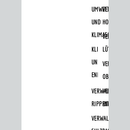
STADTWEGWEISER
UMWELT-
VERWALTUNG
Ämter & Behörden
UND
HOHENSACH
Einrichtungen in der Stadt
KLIMASCHUTZ
VERWALTUNG
VERKEHR
KLIMASCHUTZ
LÜTZELSACH
Verkehrsinformationen
UND
VERWALTUNG
Bahnverkehr
ENERGIEMANAGE
Busverkehr
OBERFLOCKE
Ruftaxi
VERWALTUNGSSTE
VERWALTUNG
Carsharing
RIPPENWEIER
RITSCHWEIE
Park & Ride
VERWALTUNGSSTE
Parken