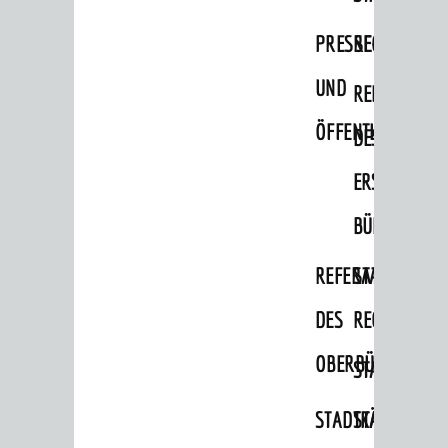
Migranten / Flüchtlinge
PRESSE-
RECHNUNGS
Bauherren
UND
REFERAT
Vermiete doch an deine Stadt
ÖFFENTLICHKEITS
DES
POLITIK & GREMIEN
Oberbürgermeister
ERSTEN
Bürgerinformationssystem
BÜRGERMEIS
Gemeinderat
REFERAT
STABSSTELL
Ortschaftsräte
DES
RECHT
Ausschüsse und Beiräte
OBERBÜRGERMEI
STADTBIBLIO
Jugendgemeinderat
Abgeordnete
STADTKÄMMEREI
STANDESAM
Stadtrecht