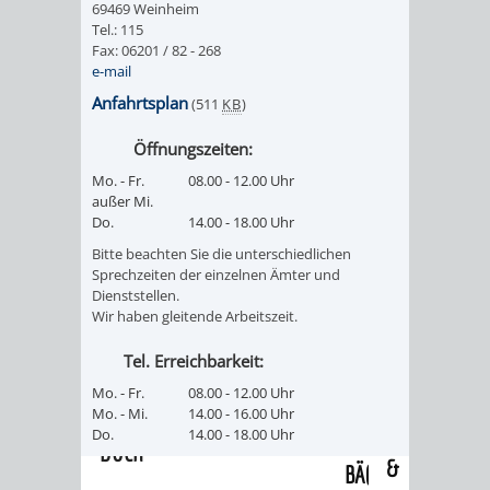
69469 Weinheim
/
AMT
AMT
Tel.: 115
DENKMALSCHUTZBEHÖRDE
STÄDTISCHER
BEREICH
Fax: 06201 / 82 - 268
DEZERNATE
e-mail
FÜR
FÜR
HÄUSER
DENKMALSCHUTZ
Anfahrtsplan
(511
KB
)
BAURECHT
BILDUNG
/
GENEHMIGUNGSVERFAHREN
TAG
Öffnungszeiten:
UND
UND
Mo. - Fr.
08.00 - 12.00 Uhr
LIEGENSCHAFTEN
DES
außer Mi.
DENKMALSCHUTZ
SPORT
Do.
14.00 - 18.00 Uhr
ABWASSERBESEITIGUNG
OFFENEN
Bitte beachten Sie die unterschiedlichen
AMT
AMT
Sprechzeiten der einzelnen Ämter und
DENKMALS
ERSCHLIESSUNGSBEITRAG
Dienststellen.
Wir haben gleitende Arbeitszeit.
FÜR
FÜR
ANTRAGSVERFAHREN
Tel. Erreichbarkeit:
IMMOBILIENWIRT
KULTUR,
Mo. - Fr.
08.00 - 12.00 Uhr
VERMIETE
Mo. - Mi.
14.00 - 16.00 Uhr
TOURISMUS
STABSSTELLE
HOCHBAU
Do.
14.00 - 18.00 Uhr
DOCH
&
BÄDER
(PLANUNG