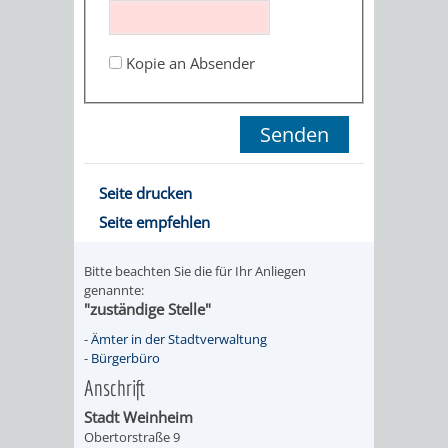
STADTENTWICKLUNG
HILFE
TAGESORDNUNG
BERATUNGSERGEBNI
BERATUNGSERGEBNISSE
Kopie an Absender
MENSCHEN
MENSCHEN
/
MIT
MIT
SITZUNGSUNTERLAGEN
BEHINDERUNG
DEMENZ
UMLEGUNGSAUSSCHUSS
BERATENDE
Seite drucken
MIGRANTEN
BAUHERREN
AUSSCHÜSSE
Seite empfehlen
/
BAUHERRENBERATUNG
GRUNDSTÜCKSWERTERMITTLUNG
BERATUNGSERGEBNISS
Bitte beachten Sie die für Ihr Anliegen
FLÜCHTLINGE
genannte:
RATHAUS
DENKMALSCHUTZ
VERKAUF
"zuständige Stelle"
-
Ämter in der Stadtverwaltung
STÄDTISCHER
AUFGABEN
STEUERVORTEILE
-
Bürgerbüro
Anschrift
BAUPLÄTZE
DER
SATZUNGEN
Stadt Weinheim
BÜRGERMEISTER
ÄMTER
Obertorstraße 9
UNTEREN
VERKAUF
IM