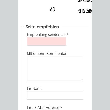
Angebote
»
Dienstleistungen Service BW
»
Verfahrensbeschreibung
ABWASSERBESEITIGUNG
RITSCHWEIER
SULZBACH
BEHÖRDENNUMMER
FAMILIEN
AUSSCHÜSSE
JUGENDGEMEINDE
Seite empfehlen
115
BERATUNG
UND
Empfehlung senden an
*
TAGESORDNUNG
PROJEKTE
UND
BEIRÄTE
/
Mit diesem Kommentar
HILFE
AUSSCHUSS
HAUPTAUSSCHUSS
SITZUNGSUNTERL
KINDER
SENIOREN
FÜR
BERATUNGSERGEBNISS
ABGEORDNETE
UND
TECHNIK,
BETREUUNG
FREIZEITANGEBOTE
KINDER-
STADTRECHT
Ihr Name
JUGENDLICHE
UMWELT
UND
BERATUNG
UND
UND
PFLEGE
UND
JUGENDBEIRAT
Ihre E-Mail-Adresse
*