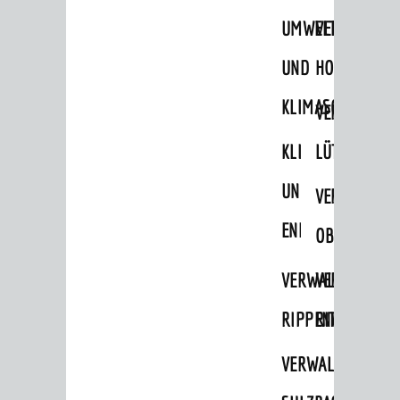
STADTWEGWEISER
UMWELT-
VERWALTUNG
Ämter & Behörden
UND
HOHENSACH
Einrichtungen in der Stadt
KLIMASCHUTZ
VERWALTUNG
VERKEHR
KLIMASCHUTZ
LÜTZELSACH
Verkehrsinformationen
UND
VERWALTUNG
Bahnverkehr
ENERGIEMANAGE
Busverkehr
OBERFLOCKE
Ruftaxi
VERWALTUNGSSTE
VERWALTUNG
Carsharing
RIPPENWEIER
RITSCHWEIE
Park & Ride
VERWALTUNGSSTE
Parken