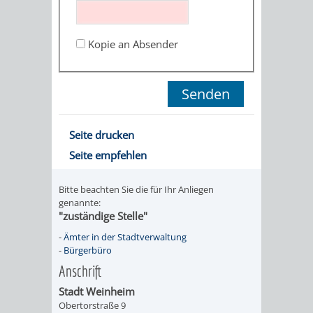
STADTENTWICKLUNG
HILFE
TAGESORDNUNG
BERATUNGSERGEBNI
BERATUNGSERGEBNISSE
Kopie an Absender
MENSCHEN
MENSCHEN
/
MIT
MIT
SITZUNGSUNTERLAGEN
BEHINDERUNG
DEMENZ
UMLEGUNGSAUSSCHUSS
BERATENDE
Seite drucken
MIGRANTEN
BAUHERREN
AUSSCHÜSSE
Seite empfehlen
/
BAUHERRENBERATUNG
GRUNDSTÜCKSWERTERMITTLUNG
BERATUNGSERGEBNISS
Bitte beachten Sie die für Ihr Anliegen
FLÜCHTLINGE
genannte:
RATHAUS
DENKMALSCHUTZ
VERKAUF
"zuständige Stelle"
-
Ämter in der Stadtverwaltung
STÄDTISCHER
AUFGABEN
STEUERVORTEILE
-
Bürgerbüro
Anschrift
BAUPLÄTZE
DER
SATZUNGEN
Stadt Weinheim
BÜRGERMEISTER
ÄMTER
Obertorstraße 9
UNTEREN
VERKAUF
IM