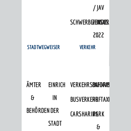
/ JAV
SCHWERBEHINDERTENVERTR
ZENSUS
2022
STADTWEGWEISER
VERKEHR
ÄMTER
EINRICHTUNGEN
VERKEHRSINFORMATIONEN
BAHNVERKEHR
&
IN
BUSVERKEHR
RUFTAXI
BEHÖRDEN
DER
CARSHARING
PARK
STADT
&