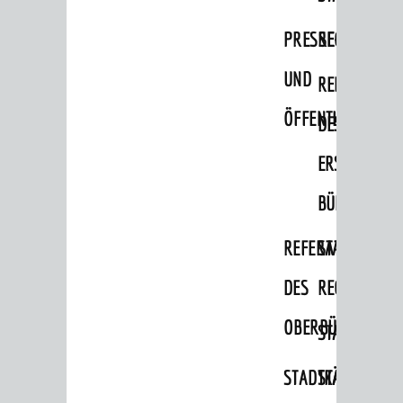
Migranten / Flüchtlinge
PRESSE-
RECHNUNGS
Bauherren
UND
REFERAT
Vermiete doch an deine Stadt
ÖFFENTLICHKEITS
DES
POLITIK & GREMIEN
Oberbürgermeister
ERSTEN
Bürgerinformationssystem
BÜRGERMEIS
Gemeinderat
REFERAT
STABSSTELL
Ortschaftsräte
DES
RECHT
Ausschüsse und Beiräte
OBERBÜRGERMEI
STADTBIBLIO
Jugendgemeinderat
Abgeordnete
STADTKÄMMEREI
STANDESAM
Stadtrecht