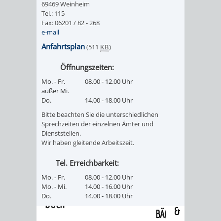
69469 Weinheim
/
AMT
AMT
Tel.: 115
DENKMALSCHUTZBEHÖRDE
STÄDTISCHER
BEREICH
Fax: 06201 / 82 - 268
DEZERNATE
e-mail
FÜR
FÜR
HÄUSER
DENKMALSCHUTZ
Anfahrtsplan
(511
KB
)
BAURECHT
BILDUNG
/
GENEHMIGUNGSVERFAHREN
TAG
Öffnungszeiten:
UND
UND
Mo. - Fr.
08.00 - 12.00 Uhr
LIEGENSCHAFTEN
DES
außer Mi.
DENKMALSCHUTZ
SPORT
Do.
14.00 - 18.00 Uhr
ABWASSERBESEITIGUNG
OFFENEN
Bitte beachten Sie die unterschiedlichen
AMT
AMT
Sprechzeiten der einzelnen Ämter und
DENKMALS
ERSCHLIESSUNGSBEITRAG
Dienststellen.
Wir haben gleitende Arbeitszeit.
FÜR
FÜR
ANTRAGSVERFAHREN
Tel. Erreichbarkeit:
IMMOBILIENWIRT
KULTUR,
Mo. - Fr.
08.00 - 12.00 Uhr
VERMIETE
Mo. - Mi.
14.00 - 16.00 Uhr
TOURISMUS
STABSSTELLE
HOCHBAU
Do.
14.00 - 18.00 Uhr
DOCH
&
BÄDER
(PLANUNG