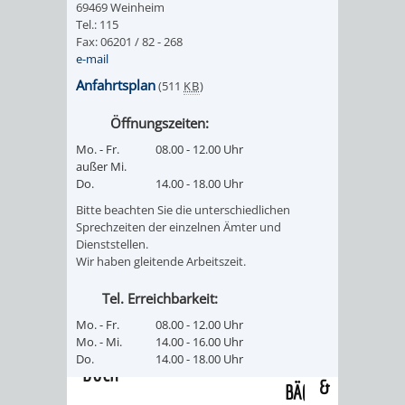
69469 Weinheim
/
AMT
AMT
Tel.: 115
DENKMALSCHUTZBEHÖRDE
STÄDTISCHER
BEREICH
Fax: 06201 / 82 - 268
DEZERNATE
e-mail
FÜR
FÜR
HÄUSER
DENKMALSCHUTZ
Anfahrtsplan
(511
KB
)
BAURECHT
BILDUNG
/
GENEHMIGUNGSVERFAHREN
TAG
Öffnungszeiten:
UND
UND
Mo. - Fr.
08.00 - 12.00 Uhr
LIEGENSCHAFTEN
DES
außer Mi.
DENKMALSCHUTZ
SPORT
Do.
14.00 - 18.00 Uhr
ABWASSERBESEITIGUNG
OFFENEN
Bitte beachten Sie die unterschiedlichen
AMT
AMT
Sprechzeiten der einzelnen Ämter und
DENKMALS
ERSCHLIESSUNGSBEITRAG
Dienststellen.
Wir haben gleitende Arbeitszeit.
FÜR
FÜR
ANTRAGSVERFAHREN
Tel. Erreichbarkeit:
IMMOBILIENWIRT
KULTUR,
Mo. - Fr.
08.00 - 12.00 Uhr
VERMIETE
Mo. - Mi.
14.00 - 16.00 Uhr
TOURISMUS
STABSSTELLE
HOCHBAU
Do.
14.00 - 18.00 Uhr
DOCH
&
BÄDER
(PLANUNG