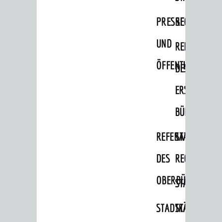
Migranten / Flüchtlinge
PRESSE-
RECHNUNGS
Bauherren
UND
REFERAT
Vermiete doch an deine Stadt
ÖFFENTLICHKEITS
DES
POLITIK & GREMIEN
Oberbürgermeister
ERSTEN
Bürgerinformationssystem
BÜRGERMEIS
Gemeinderat
REFERAT
STABSSTELL
Ortschaftsräte
DES
RECHT
Ausschüsse und Beiräte
OBERBÜRGERMEI
STADTBIBLIO
Jugendgemeinderat
Abgeordnete
STADTKÄMMEREI
STANDESAM
Stadtrecht