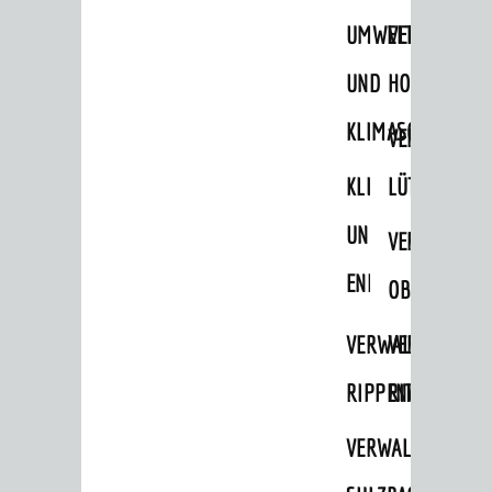
STADTWEGWEISER
UMWELT-
VERWALTUNG
Ämter & Behörden
UND
HOHENSACH
Einrichtungen in der Stadt
KLIMASCHUTZ
VERWALTUNG
VERKEHR
KLIMASCHUTZ
LÜTZELSACH
Verkehrsinformationen
UND
VERWALTUNG
Bahnverkehr
ENERGIEMANAGE
Busverkehr
OBERFLOCKE
Ruftaxi
VERWALTUNGSSTE
VERWALTUNG
Carsharing
RIPPENWEIER
RITSCHWEIE
Park & Ride
VERWALTUNGSSTE
Parken