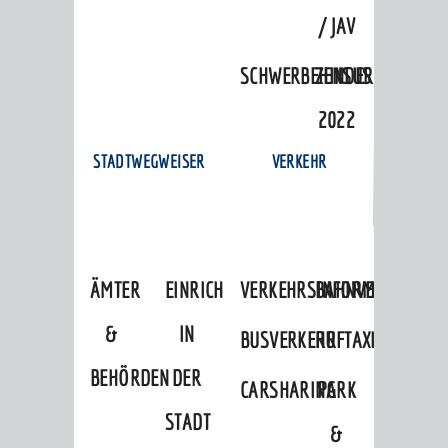
/ JAV
SCHWERBEHINDERTENVERTR
ZENSUS
2022
STADTWEGWEISER
VERKEHR
ÄMTER
EINRICHTUNGEN
VERKEHRSINFORMATIONEN
BAHNVERKEHR
&
IN
BUSVERKEHR
RUFTAXI
BEHÖRDEN
DER
CARSHARING
PARK
STADT
&