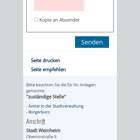
STADTENTWICKLUNG
HILFE
TAGESORDNUNG
BERATUNGSERGEBNI
BERATUNGSERGEBNISSE
Kopie an Absender
MENSCHEN
MENSCHEN
/
MIT
MIT
SITZUNGSUNTERLAGEN
BEHINDERUNG
DEMENZ
UMLEGUNGSAUSSCHUSS
BERATENDE
Seite drucken
MIGRANTEN
BAUHERREN
AUSSCHÜSSE
Seite empfehlen
/
BAUHERRENBERATUNG
GRUNDSTÜCKSWERTERMITTLUNG
BERATUNGSERGEBNISS
Bitte beachten Sie die für Ihr Anliegen
FLÜCHTLINGE
genannte:
RATHAUS
DENKMALSCHUTZ
VERKAUF
"zuständige Stelle"
-
Ämter in der Stadtverwaltung
STÄDTISCHER
AUFGABEN
STEUERVORTEILE
-
Bürgerbüro
Anschrift
BAUPLÄTZE
DER
SATZUNGEN
Stadt Weinheim
BÜRGERMEISTER
ÄMTER
Obertorstraße 9
UNTEREN
VERKAUF
IM