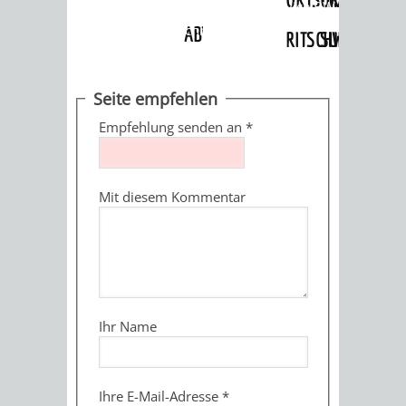
Angebote
»
Dienstleistungen Service BW
»
Verfahrensbeschreibung
ABWASSERBESEITIGUNG
RITSCHWEIER
SULZBACH
BEHÖRDENNUMMER
FAMILIEN
AUSSCHÜSSE
JUGENDGEMEINDE
Seite empfehlen
115
BERATUNG
UND
Empfehlung senden an
*
TAGESORDNUNG
PROJEKTE
UND
BEIRÄTE
/
Mit diesem Kommentar
HILFE
AUSSCHUSS
HAUPTAUSSCHUSS
SITZUNGSUNTERL
KINDER
SENIOREN
FÜR
BERATUNGSERGEBNISS
ABGEORDNETE
UND
TECHNIK,
BETREUUNG
FREIZEITANGEBOTE
KINDER-
STADTRECHT
Ihr Name
JUGENDLICHE
UMWELT
UND
BERATUNG
UND
UND
PFLEGE
UND
JUGENDBEIRAT
Ihre E-Mail-Adresse
*