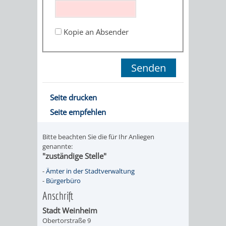
STADTENTWICKLUNG
HILFE
TAGESORDNUNG
BERATUNGSERGEBNI
BERATUNGSERGEBNISSE
Kopie an Absender
MENSCHEN
MENSCHEN
/
MIT
MIT
SITZUNGSUNTERLAGEN
BEHINDERUNG
DEMENZ
UMLEGUNGSAUSSCHUSS
BERATENDE
Seite drucken
MIGRANTEN
BAUHERREN
AUSSCHÜSSE
Seite empfehlen
/
BAUHERRENBERATUNG
GRUNDSTÜCKSWERTERMITTLUNG
BERATUNGSERGEBNISS
Bitte beachten Sie die für Ihr Anliegen
FLÜCHTLINGE
genannte:
RATHAUS
DENKMALSCHUTZ
VERKAUF
"zuständige Stelle"
-
Ämter in der Stadtverwaltung
STÄDTISCHER
AUFGABEN
STEUERVORTEILE
-
Bürgerbüro
Anschrift
BAUPLÄTZE
DER
SATZUNGEN
Stadt Weinheim
BÜRGERMEISTER
ÄMTER
Obertorstraße 9
UNTEREN
VERKAUF
IM