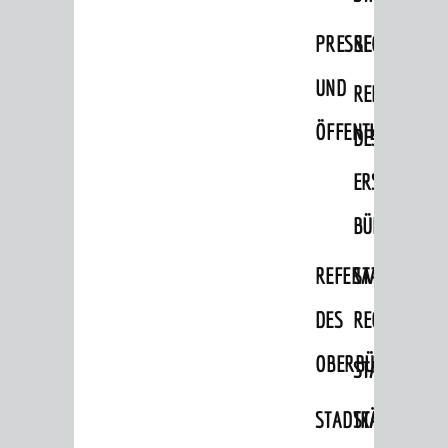
Migranten / Flüchtlinge
PRESSE-
RECHNUNGS
Bauherren
UND
REFERAT
Vermiete doch an deine Stadt
ÖFFENTLICHKEITS
DES
POLITIK & GREMIEN
Oberbürgermeister
ERSTEN
Bürgerinformationssystem
BÜRGERMEIS
Gemeinderat
REFERAT
STABSSTELL
Ortschaftsräte
DES
RECHT
Ausschüsse und Beiräte
OBERBÜRGERMEI
STADTBIBLIO
Jugendgemeinderat
Abgeordnete
STADTKÄMMEREI
STANDESAM
Stadtrecht