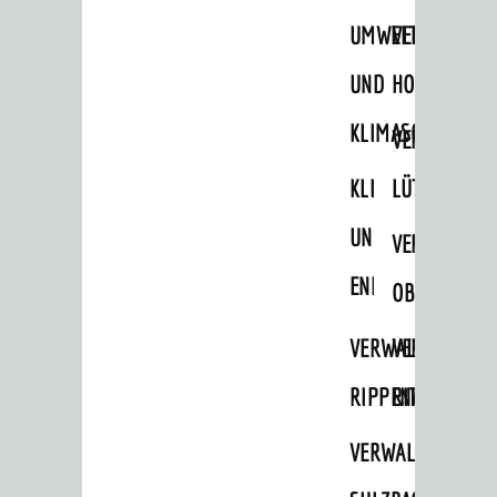
STADTWEGWEISER
UMWELT-
VERWALTUNG
Ämter & Behörden
UND
HOHENSACH
Einrichtungen in der Stadt
KLIMASCHUTZ
VERWALTUNG
VERKEHR
KLIMASCHUTZ
LÜTZELSACH
Verkehrsinformationen
UND
VERWALTUNG
Bahnverkehr
ENERGIEMANAGE
Busverkehr
OBERFLOCKE
Ruftaxi
VERWALTUNGSSTE
VERWALTUNG
Carsharing
RIPPENWEIER
RITSCHWEIE
Park & Ride
VERWALTUNGSSTE
Parken