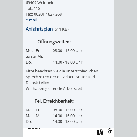
69469 Weinheim
/
AMT
AMT
Tel.: 115
DENKMALSCHUTZBEHÖRDE
STÄDTISCHER
BEREICH
Fax: 06201 / 82 - 268
DEZERNATE
e-mail
FÜR
FÜR
HÄUSER
DENKMALSCHUTZ
Anfahrtsplan
(511
KB
)
BAURECHT
BILDUNG
/
GENEHMIGUNGSVERFAHREN
TAG
Öffnungszeiten:
UND
UND
Mo. - Fr.
08.00 - 12.00 Uhr
LIEGENSCHAFTEN
DES
außer Mi.
DENKMALSCHUTZ
SPORT
Do.
14.00 - 18.00 Uhr
ABWASSERBESEITIGUNG
OFFENEN
Bitte beachten Sie die unterschiedlichen
AMT
AMT
Sprechzeiten der einzelnen Ämter und
DENKMALS
ERSCHLIESSUNGSBEITRAG
Dienststellen.
Wir haben gleitende Arbeitszeit.
FÜR
FÜR
ANTRAGSVERFAHREN
Tel. Erreichbarkeit:
IMMOBILIENWIRT
KULTUR,
Mo. - Fr.
08.00 - 12.00 Uhr
VERMIETE
Mo. - Mi.
14.00 - 16.00 Uhr
TOURISMUS
STABSSTELLE
HOCHBAU
Do.
14.00 - 18.00 Uhr
DOCH
&
BÄDER
(PLANUNG