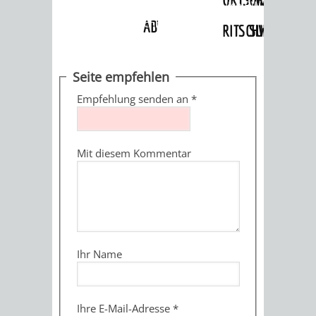
Angebote
»
Dienstleistungen Service BW
»
Verfahrensbeschreibung
ABWASSERBESEITIGUNG
RITSCHWEIER
SULZBACH
BEHÖRDENNUMMER
FAMILIEN
AUSSCHÜSSE
JUGENDGEMEINDE
Seite empfehlen
115
BERATUNG
UND
Empfehlung senden an
*
TAGESORDNUNG
PROJEKTE
UND
BEIRÄTE
/
Mit diesem Kommentar
HILFE
AUSSCHUSS
HAUPTAUSSCHUSS
SITZUNGSUNTERL
KINDER
SENIOREN
FÜR
BERATUNGSERGEBNISS
ABGEORDNETE
UND
TECHNIK,
BETREUUNG
FREIZEITANGEBOTE
KINDER-
STADTRECHT
Ihr Name
JUGENDLICHE
UMWELT
UND
BERATUNG
UND
UND
PFLEGE
UND
JUGENDBEIRAT
Ihre E-Mail-Adresse
*