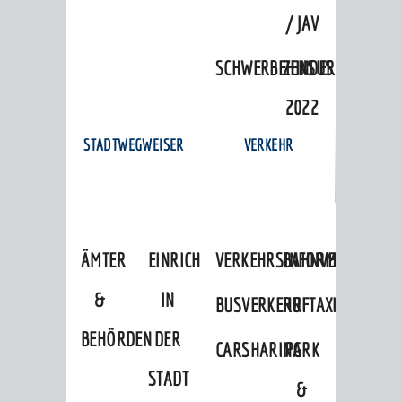
/ JAV
SCHWERBEHINDERTENVERTR
ZENSUS
2022
STADTWEGWEISER
VERKEHR
ÄMTER
EINRICHTUNGEN
VERKEHRSINFORMATIONEN
BAHNVERKEHR
&
IN
BUSVERKEHR
RUFTAXI
BEHÖRDEN
DER
CARSHARING
PARK
STADT
&