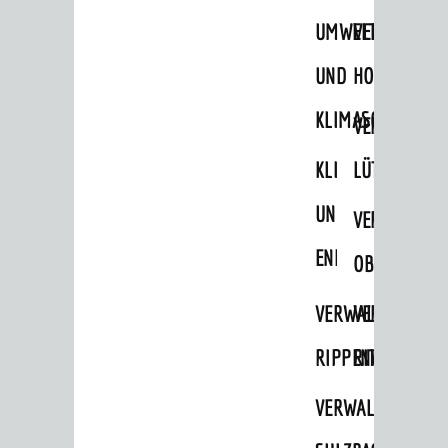
STADTWEGWEISER
UMWELT-
VERWALTUNG
Ämter & Behörden
UND
HOHENSACH
Einrichtungen in der Stadt
KLIMASCHUTZ
VERWALTUNG
VERKEHR
KLIMASCHUTZ
LÜTZELSACH
Verkehrsinformationen
UND
VERWALTUNG
Bahnverkehr
ENERGIEMANAGE
Busverkehr
OBERFLOCKE
Ruftaxi
VERWALTUNGSSTE
VERWALTUNG
Carsharing
RIPPENWEIER
RITSCHWEIE
Park & Ride
VERWALTUNGSSTE
Parken