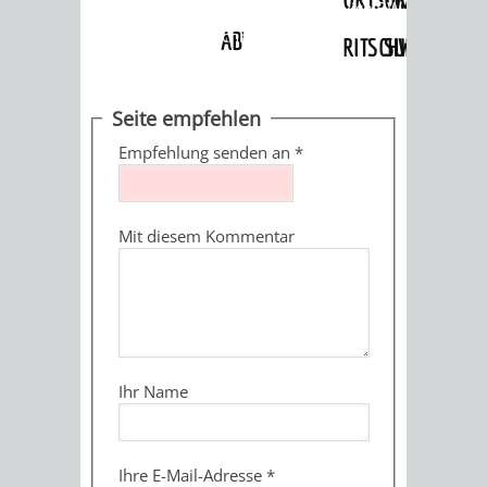
Angebote
»
Dienstleistungen Service BW
»
Verfahrensbeschreibung
ABWASSERBESEITIGUNG
RITSCHWEIER
SULZBACH
BEHÖRDENNUMMER
FAMILIEN
AUSSCHÜSSE
JUGENDGEMEINDE
Seite empfehlen
115
BERATUNG
UND
Empfehlung senden an
*
TAGESORDNUNG
PROJEKTE
UND
BEIRÄTE
/
Mit diesem Kommentar
HILFE
AUSSCHUSS
HAUPTAUSSCHUSS
SITZUNGSUNTERL
KINDER
SENIOREN
FÜR
BERATUNGSERGEBNISS
ABGEORDNETE
UND
TECHNIK,
BETREUUNG
FREIZEITANGEBOTE
KINDER-
STADTRECHT
Ihr Name
JUGENDLICHE
UMWELT
UND
BERATUNG
UND
UND
PFLEGE
UND
JUGENDBEIRAT
Ihre E-Mail-Adresse
*