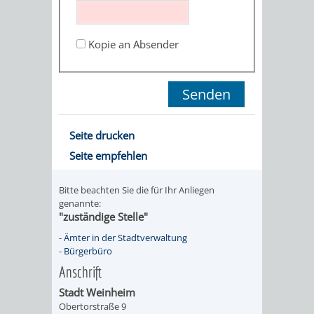
STADTENTWICKLUNG
HILFE
TAGESORDNUNG
BERATUNGSERGEBNI
BERATUNGSERGEBNISSE
Kopie an Absender
MENSCHEN
MENSCHEN
/
MIT
MIT
SITZUNGSUNTERLAGEN
BEHINDERUNG
DEMENZ
UMLEGUNGSAUSSCHUSS
BERATENDE
Seite drucken
MIGRANTEN
BAUHERREN
AUSSCHÜSSE
Seite empfehlen
/
BAUHERRENBERATUNG
GRUNDSTÜCKSWERTERMITTLUNG
BERATUNGSERGEBNISS
Bitte beachten Sie die für Ihr Anliegen
FLÜCHTLINGE
genannte:
RATHAUS
DENKMALSCHUTZ
VERKAUF
"zuständige Stelle"
-
Ämter in der Stadtverwaltung
STÄDTISCHER
AUFGABEN
STEUERVORTEILE
-
Bürgerbüro
Anschrift
BAUPLÄTZE
DER
SATZUNGEN
Stadt Weinheim
BÜRGERMEISTER
ÄMTER
Obertorstraße 9
UNTEREN
VERKAUF
IM