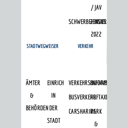
/ JAV
SCHWERBEHINDERTENVERTR
ZENSUS
2022
STADTWEGWEISER
VERKEHR
ÄMTER
EINRICHTUNGEN
VERKEHRSINFORMATIONEN
BAHNVERKEHR
&
IN
BUSVERKEHR
RUFTAXI
BEHÖRDEN
DER
CARSHARING
PARK
STADT
&