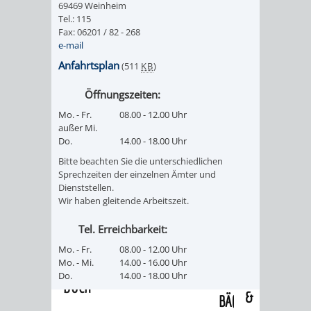
69469 Weinheim
/
AMT
AMT
Tel.: 115
DENKMALSCHUTZBEHÖRDE
STÄDTISCHER
BEREICH
Fax: 06201 / 82 - 268
DEZERNATE
e-mail
FÜR
FÜR
HÄUSER
DENKMALSCHUTZ
Anfahrtsplan
(511
KB
)
BAURECHT
BILDUNG
/
GENEHMIGUNGSVERFAHREN
TAG
Öffnungszeiten:
UND
UND
Mo. - Fr.
08.00 - 12.00 Uhr
LIEGENSCHAFTEN
DES
außer Mi.
DENKMALSCHUTZ
SPORT
Do.
14.00 - 18.00 Uhr
ABWASSERBESEITIGUNG
OFFENEN
Bitte beachten Sie die unterschiedlichen
AMT
AMT
Sprechzeiten der einzelnen Ämter und
DENKMALS
ERSCHLIESSUNGSBEITRAG
Dienststellen.
Wir haben gleitende Arbeitszeit.
FÜR
FÜR
ANTRAGSVERFAHREN
Tel. Erreichbarkeit:
IMMOBILIENWIRT
KULTUR,
Mo. - Fr.
08.00 - 12.00 Uhr
VERMIETE
Mo. - Mi.
14.00 - 16.00 Uhr
TOURISMUS
STABSSTELLE
HOCHBAU
Do.
14.00 - 18.00 Uhr
DOCH
&
BÄDER
(PLANUNG