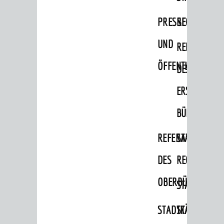
Migranten / Flüchtlinge
PRESSE-
RECHNUNGS
Bauherren
UND
REFERAT
Vermiete doch an deine Stadt
ÖFFENTLICHKEITS
DES
POLITIK & GREMIEN
Oberbürgermeister
ERSTEN
Bürgerinformationssystem
BÜRGERMEIS
Gemeinderat
REFERAT
STABSSTELL
Ortschaftsräte
DES
RECHT
Ausschüsse und Beiräte
OBERBÜRGERMEI
STADTBIBLIO
Jugendgemeinderat
Abgeordnete
STADTKÄMMEREI
STANDESAM
Stadtrecht