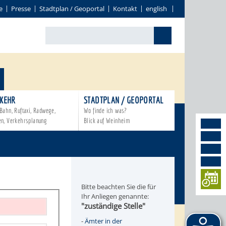
e
Presse
Stadtplan / Geoportal
Kontakt
english
KEHR
STADTPLAN / GEOPORTAL
Bahn, Ruftaxi, Radwege,
Wo finde ich was?
en, Verkehrsplanung
Blick auf Weinheim
Bitte beachten Sie die für
Ihr Anliegen genannte:
"zuständige Stelle"
-
Ämter in der