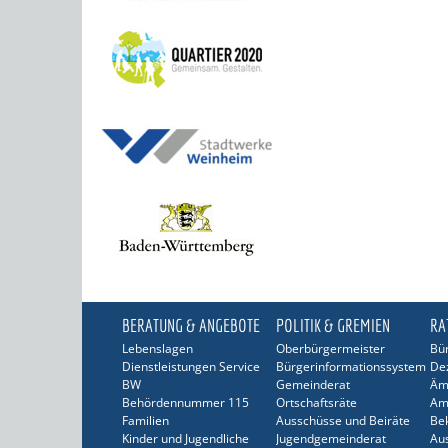
BERATUNG & ANGEBOTE
POLITIK & GREMIEN
RA
Lebenslagen
Oberbürgermeister
Bür
Dienstleistungen Service
Bürgerinformationssystem
De
BW
Gemeinderat
Äm
Behördennummer 115
Ortschaftsräte
Am
Familien
Ausschüsse und Beiräte
Be
Kinder und Jugendliche
Jugendgemeinderat
Au