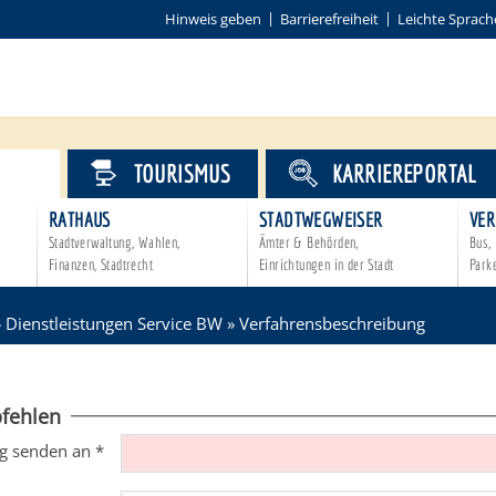
Hinweis geben
Barrierefreiheit
Leichte Sprach
VICE
TOURISMUS
KARRIEREPORTAL
RATHAUS
STADTWEGWEISER
VER
Stadtverwaltung, Wahlen,
Ämter & Behörden,
Bus, 
Finanzen, Stadtrecht
Einrichtungen in der Stadt
Park
»
Dienstleistungen Service BW
»
Verfahrensbeschreibung
fehlen
g senden an
*