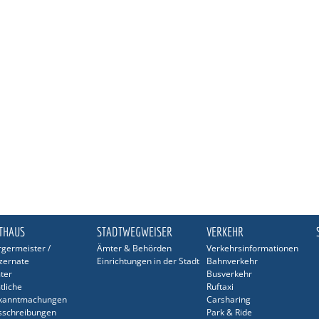
THAUS
STADTWEGWEISER
VERKEHR
germeister /
Ämter & Behörden
Verkehrsinformationen
zernate
Einrichtungen in der Stadt
Bahnverkehr
ter
Busverkehr
tliche
Ruftaxi
kanntmachungen
Carsharing
sschreibungen
Park & Ride