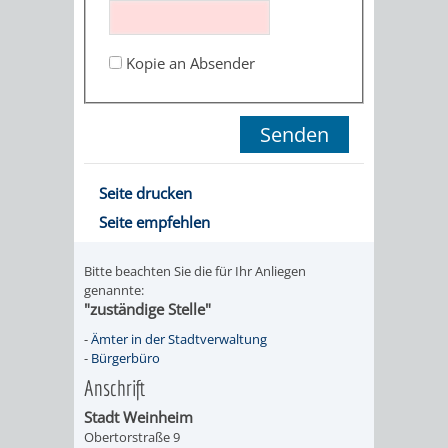
STADTENTWICKLUNG
HILFE
TAGESORDNUNG
BERATUNGSERGEBNI
BERATUNGSERGEBNISSE
Kopie an Absender
MENSCHEN
MENSCHEN
/
MIT
MIT
SITZUNGSUNTERLAGEN
BEHINDERUNG
DEMENZ
UMLEGUNGSAUSSCHUSS
BERATENDE
Seite drucken
MIGRANTEN
BAUHERREN
AUSSCHÜSSE
Seite empfehlen
/
BAUHERRENBERATUNG
GRUNDSTÜCKSWERTERMITTLUNG
BERATUNGSERGEBNISS
Bitte beachten Sie die für Ihr Anliegen
FLÜCHTLINGE
genannte:
RATHAUS
DENKMALSCHUTZ
VERKAUF
"zuständige Stelle"
-
Ämter in der Stadtverwaltung
STÄDTISCHER
AUFGABEN
STEUERVORTEILE
-
Bürgerbüro
Anschrift
BAUPLÄTZE
DER
SATZUNGEN
Stadt Weinheim
BÜRGERMEISTER
ÄMTER
Obertorstraße 9
UNTEREN
VERKAUF
IM