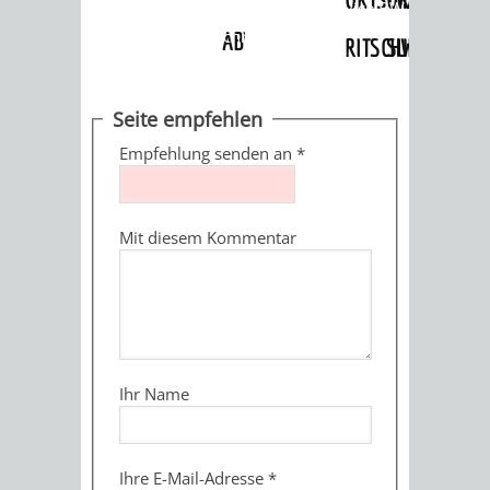
Angebote
»
Dienstleistungen Service BW
»
Verfahrensbeschreibung
ABWASSERBESEITIGUNG
RITSCHWEIER
SULZBACH
BEHÖRDENNUMMER
FAMILIEN
AUSSCHÜSSE
JUGENDGEMEINDE
Seite empfehlen
115
BERATUNG
UND
Empfehlung senden an
*
TAGESORDNUNG
PROJEKTE
UND
BEIRÄTE
/
Mit diesem Kommentar
HILFE
AUSSCHUSS
HAUPTAUSSCHUSS
SITZUNGSUNTERL
KINDER
SENIOREN
FÜR
BERATUNGSERGEBNISS
ABGEORDNETE
UND
TECHNIK,
BETREUUNG
FREIZEITANGEBOTE
KINDER-
STADTRECHT
Ihr Name
JUGENDLICHE
UMWELT
UND
BERATUNG
UND
UND
PFLEGE
UND
JUGENDBEIRAT
Ihre E-Mail-Adresse
*