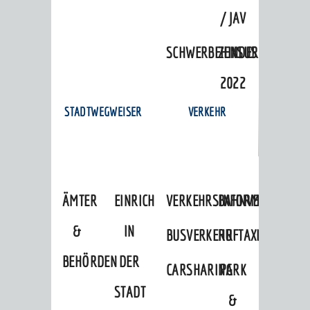
/ JAV
SCHWERBEHINDERTENVERTR
ZENSUS
2022
STADTWEGWEISER
VERKEHR
ÄMTER
EINRICHTUNGEN
VERKEHRSINFORMATIONEN
BAHNVERKEHR
&
IN
BUSVERKEHR
RUFTAXI
BEHÖRDEN
DER
CARSHARING
PARK
STADT
&