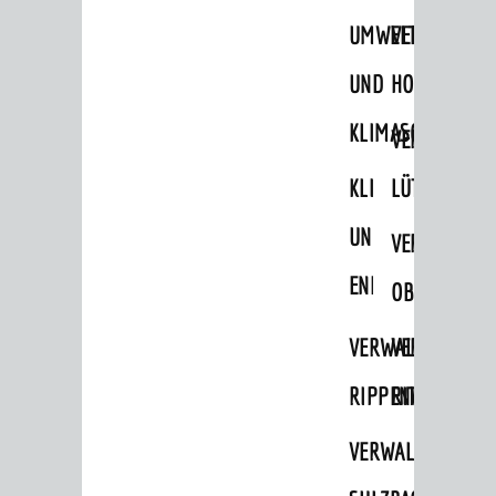
STADTWEGWEISER
UMWELT-
VERWALTUNG
Ämter & Behörden
UND
HOHENSACH
Einrichtungen in der Stadt
KLIMASCHUTZ
VERWALTUNG
VERKEHR
KLIMASCHUTZ
LÜTZELSACH
Verkehrsinformationen
UND
VERWALTUNG
Bahnverkehr
ENERGIEMANAGE
Busverkehr
OBERFLOCKE
Ruftaxi
VERWALTUNGSSTE
VERWALTUNG
Carsharing
RIPPENWEIER
RITSCHWEIE
Park & Ride
VERWALTUNGSSTE
Parken