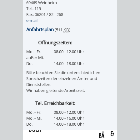
69469 Weinheim
/
AMT
AMT
Tel.: 115
DENKMALSCHUTZBEHÖRDE
STÄDTISCHER
BEREICH
Fax: 06201 / 82 - 268
DEZERNATE
e-mail
FÜR
FÜR
HÄUSER
DENKMALSCHUTZ
Anfahrtsplan
(511
KB
)
BAURECHT
BILDUNG
/
GENEHMIGUNGSVERFAHREN
TAG
Öffnungszeiten:
UND
UND
Mo. - Fr.
08.00 - 12.00 Uhr
LIEGENSCHAFTEN
DES
außer Mi.
DENKMALSCHUTZ
SPORT
Do.
14.00 - 18.00 Uhr
ABWASSERBESEITIGUNG
OFFENEN
Bitte beachten Sie die unterschiedlichen
AMT
AMT
Sprechzeiten der einzelnen Ämter und
DENKMALS
ERSCHLIESSUNGSBEITRAG
Dienststellen.
Wir haben gleitende Arbeitszeit.
FÜR
FÜR
ANTRAGSVERFAHREN
Tel. Erreichbarkeit:
IMMOBILIENWIRT
KULTUR,
Mo. - Fr.
08.00 - 12.00 Uhr
VERMIETE
Mo. - Mi.
14.00 - 16.00 Uhr
TOURISMUS
STABSSTELLE
HOCHBAU
Do.
14.00 - 18.00 Uhr
DOCH
&
BÄDER
(PLANUNG