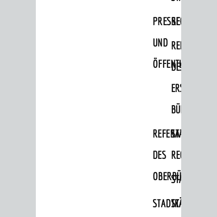
Migranten / Flüchtlinge
PRESSE-
RECHNUNGS
Bauherren
UND
REFERAT
Vermiete doch an deine Stadt
ÖFFENTLICHKEITS
DES
POLITIK & GREMIEN
Oberbürgermeister
ERSTEN
Bürgerinformationssystem
BÜRGERMEIS
Gemeinderat
REFERAT
STABSSTELL
Ortschaftsräte
DES
RECHT
Ausschüsse und Beiräte
OBERBÜRGERMEI
STADTBIBLIO
Jugendgemeinderat
Abgeordnete
STADTKÄMMEREI
STANDESAM
Stadtrecht