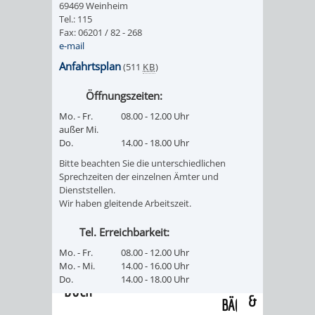
69469 Weinheim
/
AMT
AMT
Tel.: 115
DENKMALSCHUTZBEHÖRDE
STÄDTISCHER
BEREICH
Fax: 06201 / 82 - 268
DEZERNATE
e-mail
FÜR
FÜR
HÄUSER
DENKMALSCHUTZ
Anfahrtsplan
(511
KB
)
BAURECHT
BILDUNG
/
GENEHMIGUNGSVERFAHREN
TAG
Öffnungszeiten:
UND
UND
Mo. - Fr.
08.00 - 12.00 Uhr
LIEGENSCHAFTEN
DES
außer Mi.
DENKMALSCHUTZ
SPORT
Do.
14.00 - 18.00 Uhr
ABWASSERBESEITIGUNG
OFFENEN
Bitte beachten Sie die unterschiedlichen
AMT
AMT
Sprechzeiten der einzelnen Ämter und
DENKMALS
ERSCHLIESSUNGSBEITRAG
Dienststellen.
Wir haben gleitende Arbeitszeit.
FÜR
FÜR
ANTRAGSVERFAHREN
Tel. Erreichbarkeit:
IMMOBILIENWIRT
KULTUR,
Mo. - Fr.
08.00 - 12.00 Uhr
VERMIETE
Mo. - Mi.
14.00 - 16.00 Uhr
TOURISMUS
STABSSTELLE
HOCHBAU
Do.
14.00 - 18.00 Uhr
DOCH
&
BÄDER
(PLANUNG