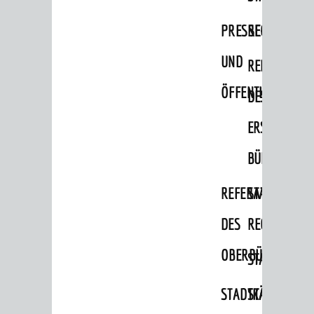
Migranten / Flüchtlinge
PRESSE-
RECHNUNGS
Bauherren
UND
REFERAT
Vermiete doch an deine Stadt
ÖFFENTLICHKEITS
DES
POLITIK & GREMIEN
Oberbürgermeister
ERSTEN
Bürgerinformationssystem
BÜRGERMEIS
Gemeinderat
REFERAT
STABSSTELL
Ortschaftsräte
DES
RECHT
Ausschüsse und Beiräte
OBERBÜRGERMEI
STADTBIBLIO
Jugendgemeinderat
Abgeordnete
STADTKÄMMEREI
STANDESAM
Stadtrecht