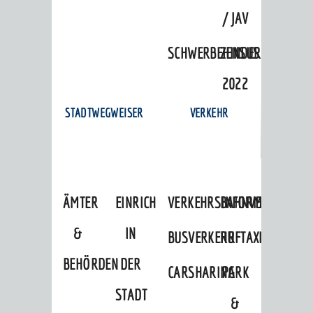
/ JAV
SCHWERBEHINDERTENVERTR
ZENSUS
2022
STADTWEGWEISER
VERKEHR
ÄMTER
EINRICHTUNGEN
VERKEHRSINFORMATIONEN
BAHNVERKEHR
&
IN
BUSVERKEHR
RUFTAXI
BEHÖRDEN
DER
CARSHARING
PARK
STADT
&