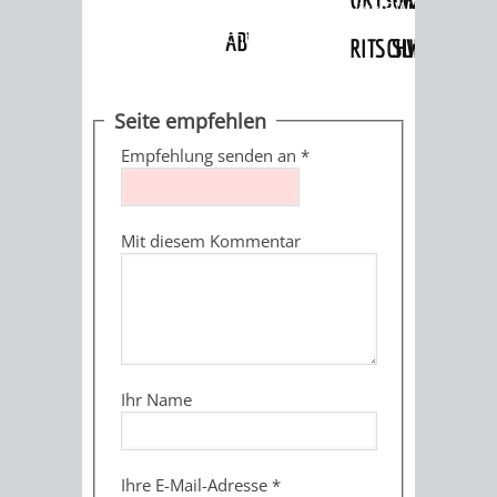
Angebote
»
Dienstleistungen Service BW
»
Verfahrensbeschreibung
ABWASSERBESEITIGUNG
RITSCHWEIER
SULZBACH
BEHÖRDENNUMMER
FAMILIEN
AUSSCHÜSSE
JUGENDGEMEINDE
Seite empfehlen
115
BERATUNG
UND
Empfehlung senden an
*
TAGESORDNUNG
PROJEKTE
UND
BEIRÄTE
/
Mit diesem Kommentar
HILFE
AUSSCHUSS
HAUPTAUSSCHUSS
SITZUNGSUNTERL
KINDER
SENIOREN
FÜR
BERATUNGSERGEBNISS
ABGEORDNETE
UND
TECHNIK,
BETREUUNG
FREIZEITANGEBOTE
KINDER-
STADTRECHT
Ihr Name
JUGENDLICHE
UMWELT
UND
BERATUNG
UND
UND
PFLEGE
UND
JUGENDBEIRAT
Ihre E-Mail-Adresse
*