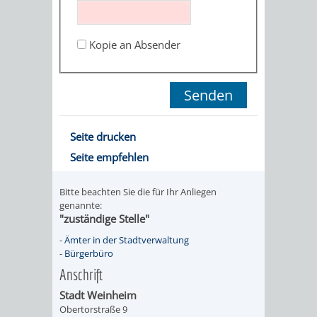
STADTENTWICKLUNG
HILFE
TAGESORDNUNG
BERATUNGSERGEBNI
BERATUNGSERGEBNISSE
Kopie an Absender
MENSCHEN
MENSCHEN
/
MIT
MIT
SITZUNGSUNTERLAGEN
BEHINDERUNG
DEMENZ
UMLEGUNGSAUSSCHUSS
BERATENDE
Seite drucken
MIGRANTEN
BAUHERREN
AUSSCHÜSSE
Seite empfehlen
/
BAUHERRENBERATUNG
GRUNDSTÜCKSWERTERMITTLUNG
BERATUNGSERGEBNISS
Bitte beachten Sie die für Ihr Anliegen
FLÜCHTLINGE
genannte:
RATHAUS
DENKMALSCHUTZ
VERKAUF
"zuständige Stelle"
-
Ämter in der Stadtverwaltung
STÄDTISCHER
AUFGABEN
STEUERVORTEILE
-
Bürgerbüro
Anschrift
BAUPLÄTZE
DER
SATZUNGEN
Stadt Weinheim
BÜRGERMEISTER
ÄMTER
Obertorstraße 9
UNTEREN
VERKAUF
IM