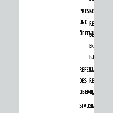
Migranten / Flüchtlinge
PRESSE-
RECHNUNGS
Bauherren
UND
REFERAT
Vermiete doch an deine Stadt
ÖFFENTLICHKEITS
DES
POLITIK & GREMIEN
Oberbürgermeister
ERSTEN
Bürgerinformationssystem
BÜRGERMEIS
Gemeinderat
REFERAT
STABSSTELL
Ortschaftsräte
DES
RECHT
Ausschüsse und Beiräte
OBERBÜRGERMEI
STADTBIBLIO
Jugendgemeinderat
Abgeordnete
STADTKÄMMEREI
STANDESAM
Stadtrecht