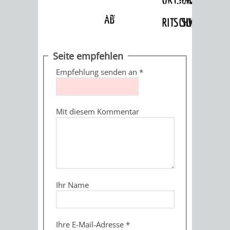
Angebote
»
Dienstleistungen Service BW
»
Verfahrensbeschreibung
ABWASSERBESEITIGUNG
RITSCHWEIER
SULZBACH
BEHÖRDENNUMMER
FAMILIEN
AUSSCHÜSSE
JUGENDGEMEINDE
Seite empfehlen
115
BERATUNG
UND
Empfehlung senden an
*
TAGESORDNUNG
PROJEKTE
UND
BEIRÄTE
/
Mit diesem Kommentar
HILFE
AUSSCHUSS
HAUPTAUSSCHUSS
SITZUNGSUNTERL
KINDER
SENIOREN
FÜR
BERATUNGSERGEBNISS
ABGEORDNETE
UND
TECHNIK,
BETREUUNG
FREIZEITANGEBOTE
KINDER-
STADTRECHT
Ihr Name
JUGENDLICHE
UMWELT
UND
BERATUNG
UND
UND
PFLEGE
UND
JUGENDBEIRAT
Ihre E-Mail-Adresse
*