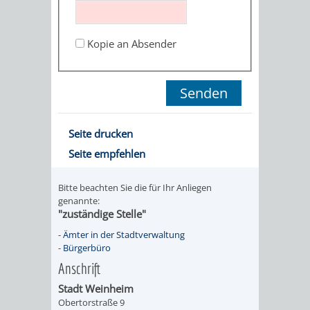
STADTENTWICKLUNG
HILFE
TAGESORDNUNG
BERATUNGSERGEBNI
BERATUNGSERGEBNISSE
Kopie an Absender
MENSCHEN
MENSCHEN
/
MIT
MIT
SITZUNGSUNTERLAGEN
BEHINDERUNG
DEMENZ
UMLEGUNGSAUSSCHUSS
BERATENDE
Seite drucken
MIGRANTEN
BAUHERREN
AUSSCHÜSSE
Seite empfehlen
/
BAUHERRENBERATUNG
GRUNDSTÜCKSWERTERMITTLUNG
BERATUNGSERGEBNISS
Bitte beachten Sie die für Ihr Anliegen
FLÜCHTLINGE
genannte:
RATHAUS
DENKMALSCHUTZ
VERKAUF
"zuständige Stelle"
-
Ämter in der Stadtverwaltung
STÄDTISCHER
AUFGABEN
STEUERVORTEILE
-
Bürgerbüro
Anschrift
BAUPLÄTZE
DER
SATZUNGEN
Stadt Weinheim
BÜRGERMEISTER
ÄMTER
Obertorstraße 9
UNTEREN
VERKAUF
IM