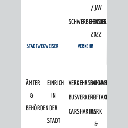
/ JAV
SCHWERBEHINDERTENVERTR
ZENSUS
2022
STADTWEGWEISER
VERKEHR
ÄMTER
EINRICHTUNGEN
VERKEHRSINFORMATIONEN
BAHNVERKEHR
&
IN
BUSVERKEHR
RUFTAXI
BEHÖRDEN
DER
CARSHARING
PARK
STADT
&