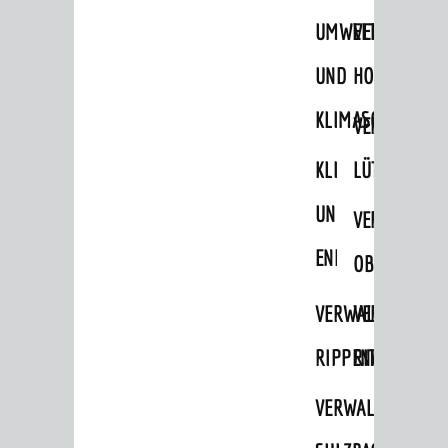
STADTWEGWEISER
UMWELT-
VERWALTUNG
Ämter & Behörden
UND
HOHENSACH
Einrichtungen in der Stadt
KLIMASCHUTZ
VERWALTUNG
VERKEHR
KLIMASCHUTZ
LÜTZELSACH
Verkehrsinformationen
UND
VERWALTUNG
Bahnverkehr
ENERGIEMANAGE
Busverkehr
OBERFLOCKE
Ruftaxi
VERWALTUNGSSTE
VERWALTUNG
Carsharing
RIPPENWEIER
RITSCHWEIE
Park & Ride
VERWALTUNGSSTE
Parken