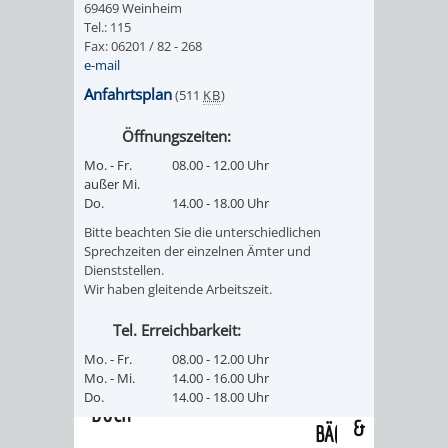
69469 Weinheim
/
AMT
AMT
Tel.: 115
DENKMALSCHUTZBEHÖRDE
STÄDTISCHER
BEREICH
Fax: 06201 / 82 - 268
DEZERNATE
e-mail
FÜR
FÜR
HÄUSER
DENKMALSCHUTZ
Anfahrtsplan
(511
KB
)
BAURECHT
BILDUNG
/
GENEHMIGUNGSVERFAHREN
TAG
Öffnungszeiten:
UND
UND
Mo. - Fr.
08.00 - 12.00 Uhr
LIEGENSCHAFTEN
DES
außer Mi.
DENKMALSCHUTZ
SPORT
Do.
14.00 - 18.00 Uhr
ABWASSERBESEITIGUNG
OFFENEN
Bitte beachten Sie die unterschiedlichen
AMT
AMT
Sprechzeiten der einzelnen Ämter und
DENKMALS
ERSCHLIESSUNGSBEITRAG
Dienststellen.
Wir haben gleitende Arbeitszeit.
FÜR
FÜR
ANTRAGSVERFAHREN
Tel. Erreichbarkeit:
IMMOBILIENWIRT
KULTUR,
Mo. - Fr.
08.00 - 12.00 Uhr
VERMIETE
Mo. - Mi.
14.00 - 16.00 Uhr
TOURISMUS
STABSSTELLE
HOCHBAU
Do.
14.00 - 18.00 Uhr
DOCH
&
BÄDER
(PLANUNG