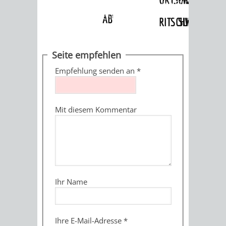
Angebote
»
Dienstleistungen Service BW
»
Verfahrensbeschreibung
ABWASSERBESEITIGUNG
RITSCHWEIER
SULZBACH
BEHÖRDENNUMMER
FAMILIEN
AUSSCHÜSSE
JUGENDGEMEINDE
Seite empfehlen
115
BERATUNG
UND
Empfehlung senden an
*
TAGESORDNUNG
PROJEKTE
UND
BEIRÄTE
/
Mit diesem Kommentar
HILFE
AUSSCHUSS
HAUPTAUSSCHUSS
SITZUNGSUNTERL
KINDER
SENIOREN
FÜR
BERATUNGSERGEBNISS
ABGEORDNETE
UND
TECHNIK,
BETREUUNG
FREIZEITANGEBOTE
KINDER-
STADTRECHT
Ihr Name
JUGENDLICHE
UMWELT
UND
BERATUNG
UND
UND
PFLEGE
UND
JUGENDBEIRAT
Ihre E-Mail-Adresse
*