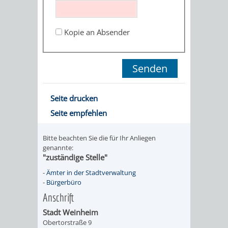
STADTENTWICKLUNG
HILFE
TAGESORDNUNG
BERATUNGSERGEBNI
BERATUNGSERGEBNISSE
Kopie an Absender
MENSCHEN
MENSCHEN
/
MIT
MIT
SITZUNGSUNTERLAGEN
BEHINDERUNG
DEMENZ
UMLEGUNGSAUSSCHUSS
BERATENDE
Seite drucken
MIGRANTEN
BAUHERREN
AUSSCHÜSSE
Seite empfehlen
/
BAUHERRENBERATUNG
GRUNDSTÜCKSWERTERMITTLUNG
BERATUNGSERGEBNISS
Bitte beachten Sie die für Ihr Anliegen
FLÜCHTLINGE
genannte:
RATHAUS
DENKMALSCHUTZ
VERKAUF
"zuständige Stelle"
-
Ämter in der Stadtverwaltung
STÄDTISCHER
AUFGABEN
STEUERVORTEILE
-
Bürgerbüro
Anschrift
BAUPLÄTZE
DER
SATZUNGEN
Stadt Weinheim
BÜRGERMEISTER
ÄMTER
Obertorstraße 9
UNTEREN
VERKAUF
IM