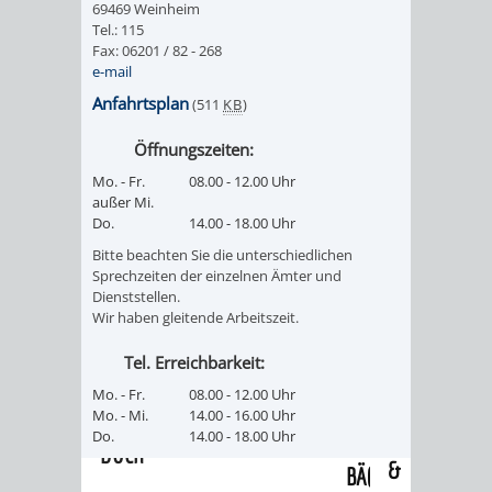
69469 Weinheim
/
AMT
AMT
Tel.: 115
DENKMALSCHUTZBEHÖRDE
STÄDTISCHER
BEREICH
Fax: 06201 / 82 - 268
DEZERNATE
e-mail
FÜR
FÜR
HÄUSER
DENKMALSCHUTZ
Anfahrtsplan
(511
KB
)
BAURECHT
BILDUNG
/
GENEHMIGUNGSVERFAHREN
TAG
Öffnungszeiten:
UND
UND
Mo. - Fr.
08.00 - 12.00 Uhr
LIEGENSCHAFTEN
DES
außer Mi.
DENKMALSCHUTZ
SPORT
Do.
14.00 - 18.00 Uhr
ABWASSERBESEITIGUNG
OFFENEN
Bitte beachten Sie die unterschiedlichen
AMT
AMT
Sprechzeiten der einzelnen Ämter und
DENKMALS
ERSCHLIESSUNGSBEITRAG
Dienststellen.
Wir haben gleitende Arbeitszeit.
FÜR
FÜR
ANTRAGSVERFAHREN
Tel. Erreichbarkeit:
IMMOBILIENWIRT
KULTUR,
Mo. - Fr.
08.00 - 12.00 Uhr
VERMIETE
Mo. - Mi.
14.00 - 16.00 Uhr
TOURISMUS
STABSSTELLE
HOCHBAU
Do.
14.00 - 18.00 Uhr
DOCH
&
BÄDER
(PLANUNG