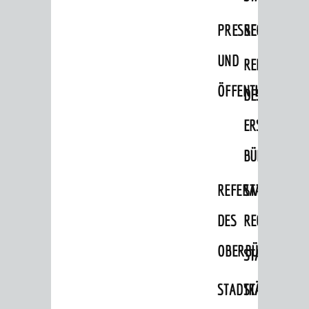
Migranten / Flüchtlinge
PRESSE-
RECHNUNGS
Bauherren
UND
REFERAT
Vermiete doch an deine Stadt
ÖFFENTLICHKEITS
DES
POLITIK & GREMIEN
Oberbürgermeister
ERSTEN
Bürgerinformationssystem
BÜRGERMEIS
Gemeinderat
REFERAT
STABSSTELL
Ortschaftsräte
DES
RECHT
Ausschüsse und Beiräte
OBERBÜRGERMEI
STADTBIBLIO
Jugendgemeinderat
Abgeordnete
STADTKÄMMEREI
STANDESAM
Stadtrecht