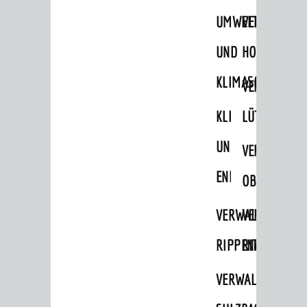
STADTWEGWEISER
UMWELT-
VERWALTUNG
Ämter & Behörden
UND
HOHENSACH
Einrichtungen in der Stadt
KLIMASCHUTZ
VERWALTUNG
VERKEHR
KLIMASCHUTZ
LÜTZELSACH
Verkehrsinformationen
UND
VERWALTUNG
Bahnverkehr
ENERGIEMANAGE
Busverkehr
OBERFLOCKE
Ruftaxi
VERWALTUNGSSTE
VERWALTUNG
Carsharing
RIPPENWEIER
RITSCHWEIE
Park & Ride
VERWALTUNGSSTE
Parken