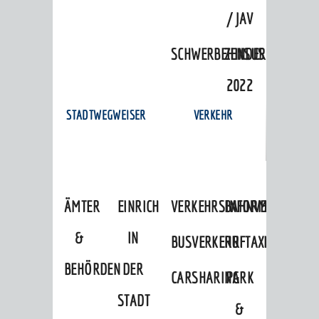
/ JAV
SCHWERBEHINDERTENVERTR
ZENSUS
2022
STADTWEGWEISER
VERKEHR
ÄMTER
EINRICHTUNGEN
VERKEHRSINFORMATIONEN
BAHNVERKEHR
&
IN
BUSVERKEHR
RUFTAXI
BEHÖRDEN
DER
CARSHARING
PARK
STADT
&