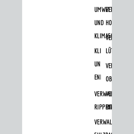
STADTWEGWEISER
UMWELT-
VERWALTUNG
Ämter & Behörden
UND
HOHENSACH
Einrichtungen in der Stadt
KLIMASCHUTZ
VERWALTUNG
VERKEHR
KLIMASCHUTZ
LÜTZELSACH
Verkehrsinformationen
UND
VERWALTUNG
Bahnverkehr
ENERGIEMANAGE
Busverkehr
OBERFLOCKE
Ruftaxi
VERWALTUNGSSTE
VERWALTUNG
Carsharing
RIPPENWEIER
RITSCHWEIE
Park & Ride
VERWALTUNGSSTE
Parken