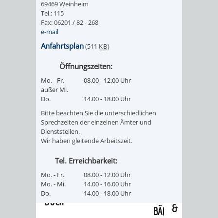
69469 Weinheim
/
AMT
AMT
Tel.: 115
DENKMALSCHUTZBEHÖRDE
STÄDTISCHER
BEREICH
Fax: 06201 / 82 - 268
DEZERNATE
e-mail
FÜR
FÜR
HÄUSER
DENKMALSCHUTZ
Anfahrtsplan
(511
KB
)
BAURECHT
BILDUNG
/
GENEHMIGUNGSVERFAHREN
TAG
Öffnungszeiten:
UND
UND
Mo. - Fr.
08.00 - 12.00 Uhr
LIEGENSCHAFTEN
DES
außer Mi.
DENKMALSCHUTZ
SPORT
Do.
14.00 - 18.00 Uhr
ABWASSERBESEITIGUNG
OFFENEN
Bitte beachten Sie die unterschiedlichen
AMT
AMT
Sprechzeiten der einzelnen Ämter und
DENKMALS
ERSCHLIESSUNGSBEITRAG
Dienststellen.
Wir haben gleitende Arbeitszeit.
FÜR
FÜR
ANTRAGSVERFAHREN
Tel. Erreichbarkeit:
IMMOBILIENWIRT
KULTUR,
Mo. - Fr.
08.00 - 12.00 Uhr
VERMIETE
Mo. - Mi.
14.00 - 16.00 Uhr
TOURISMUS
STABSSTELLE
HOCHBAU
Do.
14.00 - 18.00 Uhr
DOCH
&
BÄDER
(PLANUNG