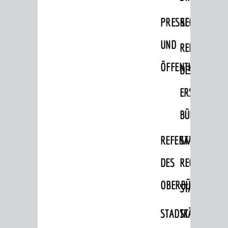
Migranten / Flüchtlinge
PRESSE-
RECHNUNGS
Bauherren
UND
REFERAT
Vermiete doch an deine Stadt
ÖFFENTLICHKEITS
DES
POLITIK & GREMIEN
Oberbürgermeister
ERSTEN
Bürgerinformationssystem
BÜRGERMEIS
Gemeinderat
REFERAT
STABSSTELL
Ortschaftsräte
DES
RECHT
Ausschüsse und Beiräte
OBERBÜRGERMEI
STADTBIBLIO
Jugendgemeinderat
Abgeordnete
STADTKÄMMEREI
STANDESAM
Stadtrecht