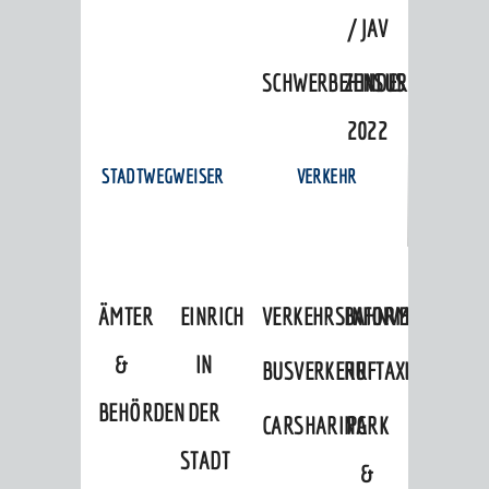
/ JAV
SCHWERBEHINDERTENVERTR
ZENSUS
2022
STADTWEGWEISER
VERKEHR
ÄMTER
EINRICHTUNGEN
VERKEHRSINFORMATIONEN
BAHNVERKEHR
&
IN
BUSVERKEHR
RUFTAXI
BEHÖRDEN
DER
CARSHARING
PARK
STADT
&