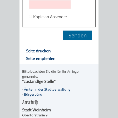
STADTENTWICKLUNG
HILFE
TAGESORDNUNG
BERATUNGSERGEBNI
BERATUNGSERGEBNISSE
Kopie an Absender
MENSCHEN
MENSCHEN
/
MIT
MIT
SITZUNGSUNTERLAGEN
BEHINDERUNG
DEMENZ
UMLEGUNGSAUSSCHUSS
BERATENDE
Seite drucken
MIGRANTEN
BAUHERREN
AUSSCHÜSSE
Seite empfehlen
/
BAUHERRENBERATUNG
GRUNDSTÜCKSWERTERMITTLUNG
BERATUNGSERGEBNISS
Bitte beachten Sie die für Ihr Anliegen
FLÜCHTLINGE
genannte:
RATHAUS
DENKMALSCHUTZ
VERKAUF
"zuständige Stelle"
-
Ämter in der Stadtverwaltung
STÄDTISCHER
AUFGABEN
STEUERVORTEILE
-
Bürgerbüro
Anschrift
BAUPLÄTZE
DER
SATZUNGEN
Stadt Weinheim
BÜRGERMEISTER
ÄMTER
Obertorstraße 9
UNTEREN
VERKAUF
IM