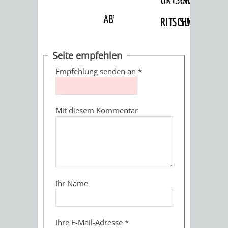
Angebote
»
Dienstleistungen Service BW
»
Verfahrensbeschreibung
ABWASSERBESEITIGUNG
RITSCHWEIER
SULZBACH
BEHÖRDENNUMMER
FAMILIEN
AUSSCHÜSSE
JUGENDGEMEINDE
Seite empfehlen
115
BERATUNG
UND
Empfehlung senden an
*
TAGESORDNUNG
PROJEKTE
UND
BEIRÄTE
/
Mit diesem Kommentar
HILFE
AUSSCHUSS
HAUPTAUSSCHUSS
SITZUNGSUNTERL
KINDER
SENIOREN
FÜR
BERATUNGSERGEBNISS
ABGEORDNETE
UND
TECHNIK,
BETREUUNG
FREIZEITANGEBOTE
KINDER-
STADTRECHT
Ihr Name
JUGENDLICHE
UMWELT
UND
BERATUNG
UND
UND
PFLEGE
UND
JUGENDBEIRAT
Ihre E-Mail-Adresse
*